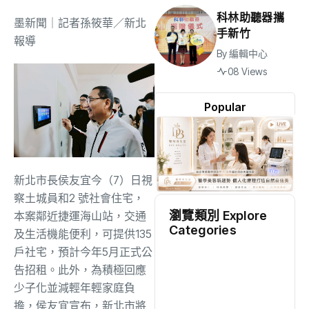
科林助聽器攜
墨新聞
｜記者孫筱華／新北
手新竹
報導
By
編輯中心
08 Views
Popular
新北市長侯友宜今（7）日視
察土城員和2 號社會住宅，
瀏覽類別 Explore
本案鄰近捷運海山站，交通
Categories
及生活機能便利，可提供135
戶社宅，預計今年5月正式公
地方
(2473)
告招租。此外，為積極回應
少子化並減輕年輕家庭負
綜合
(1300)
擔，侯友宜宣布，新北市將