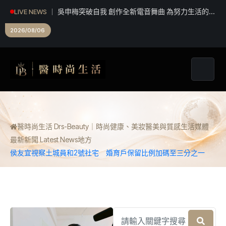
野孩子音樂節 青春無關年齡 小學傳唱童謠 掀客語
LIVE NEWS
新風貌
2026/08/06
醫時尚生活 Drs-Beauty｜時尚健康、美妝醫美與質感生活媒體
最新新聞 Latest News
地方
侯友宜視察土城員和2號社宅 婚育戶保留比例加碼至三分之一