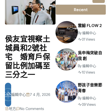
Recent
雲鯨 FLOW 2
By
編輯中心
侯友宜視察土
01 Views
城員和2號社
吳申梅突破自
宅 婚育戶保
我 創
留比例加碼至
By
編輯中心
10 Views
三分之一
野孩子音樂節
青春
編輯中心
7 4 月, 2026
By
編輯中心
09 Views
地方
No Comments