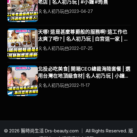
老店 | 名人初乃玩 | #小鐘 #筠熹
名人初乃玩
2023-04-27
天哪! 這是甚麼尊爵般的服務啊! 這工作也
太爽了吧!? | 名人初乃玩 | 白宮這一家 | 白
吉勝 | 徐小可
名人初乃玩
2022-07-25
北投必吃美食| 開箱CEO總裁海陸套餐 | 選
用台灣在地頂級食材| 名人初乃玩 | 小鐘、
巫苡萱
名人初乃玩
2022-11-17
© 2026 醫時尚生活 Drs-beauty.com ｜ All Rights Reserved. 版