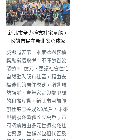
新北市全力擴充社宅量能，
盼讓市民在新北安心成家
城鄉局表示，本案透過容積
獎勵捐贈取得，不僅節省公
帑逾 10 億元，更讓社會住宅
自然融入既有社區，藉由去
標籤化的居住模式，增進弱
勢族群、青年家庭與鄰里間
的和諧互動。新北市目前興
辦社宅已達成2.3萬戶，未來
規劃擴充量體達4.1萬戶；市
府持續藉由多元管道擴充社
宅資源，並輔以包租代管及