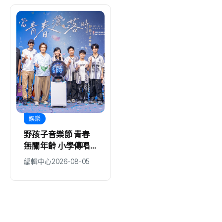
娛樂
地方
野孩子音樂節 青春
科林助聽器攜手新竹
無關年齡 小學傳唱
縣政府、聲暉聯合會
童謠 掀客語新風貌
捐贈AI數位助聽器
編輯中心
2026-08-05
編輯中心
2026-08-05
守護弱勢聽損者 共
同打造聽力友善城市