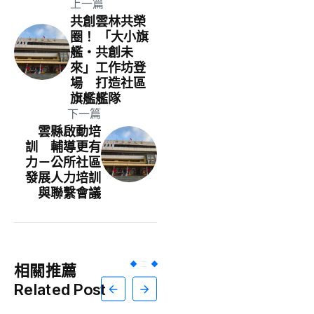
上一篇
共創雲林共榮
圈！ 「大小旗
艦‧共創未
來」工作坊登
場 打造社區
旗艦艦隊
下一篇
雲縣啟動培
訓 輔導更有
力－公所社區
發展人力培訓
與聯繫會議
相關推薦
Related Post