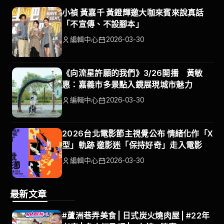
小禎 黃嘉千 黃鐙輝邀大咖來賓來說真話
「不宣傳、不設腳本」
編輯中心
2026-03-30
《向流星許願的我們》3/26開播 黃敏
惠：嘉義市多景點入鏡展現城市魅力
編輯中心
2026-03-30
2026台北電影節主視覺公布 情緒化作「X
型」軌跡 邀影迷「保持好奇」走入電影
編輯中心
2026-03-30
最新文章
#蘆洲巷弄美食 | 日式炭火燒肉屋 | #22年