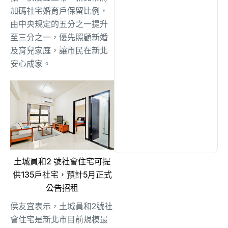
加碼社宅婚育戶保留比例，
由中央規定的五分之一提升
文教
(926)
至三分之一，優先照顧新婚
及育兒家庭，讓市民在新北
生活
(719)
安心成家。
娛樂
(623)
醫療
(591)
土城員和2 號社會住宅可提
供135戶社宅，預計5月正式
公告招租
侯友宜表示，土城員和2號社
會住宅是新北市目前規模最