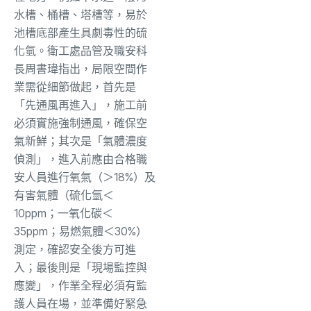
水槽、桶槽、塔槽等，易於
池槽底部產生具劇毒性的硫
化氫。衛工處品管及職安科
長周書瑋指出，局限空間作
業需從細節做起，首先是
「先通風再進入」，施工前
必須實施強制通風，確保空
氣新鮮；其次是「氣體濃度
偵測」，進入前應由合格職
安人員進行氧氣（＞18%）及
有害氣體（硫化氫＜
10ppm；一氧化碳＜
35ppm；易燃氣體＜30%）
測定，確認安全後方可進
入；最後則是「現場監控與
應變」，作業全程必須有監
護人員在場，並準備好緊急