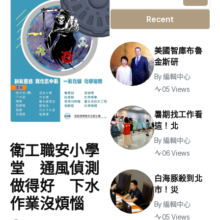
Recent
美國智庫布魯
金斯研
By
編輯中心
05 Views
暑期找工作看
這！北
By
編輯中心
衛工職安小學
06 Views
堂 通風偵測
白海豚殺到北
做得好 下水
市！災
作業沒煩惱
By
編輯中心
05 Views