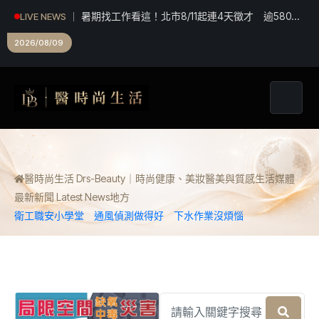
白海豚殺到北市！災情破180件、5人受傷 蔣萬
LIVE NEWS
安：勿鬆懈
2026/08/09
醫時尚生活 Drs-Beauty｜時尚健康、美妝醫美與質感生活媒體
最新新聞 Latest News
地方
衛工職安小學堂 通風偵測做得好 下水作業沒煩惱