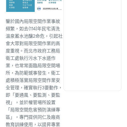
綜合
(1320)
鑒於國內局限空間作業事故
文教
(942)
頻繁，如去(114)年民宅清洗
溫泉蓄水池釀2命危，引起社
生活
(735)
會大眾對局限空間作業的高
度重視。而北市政府工務局
衛工處執行污水下水道作
娛樂
(643)
業，也常常面臨局限空間場
所，為防範憾事發生，衛工
醫療
(602)
處積極落實局限空間作業安
全管理，確實執行3要動作，
即「要通風、要監測、要監
視」，並於權管場所設置
「局限空間危害預防演練專
區」，專門提供同仁及廠商
教育訓練使用，以提昇專業