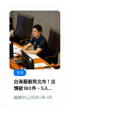
生活
地方
白海豚殺到北市！災
想打球卻總是找不到
情破180件、5人受
球友？康凡運動賽誌
傷 蔣萬安：勿鬆懈
推出「揪打球」 揪
編輯中心
2026-08-09
編輯中心
2026-08-09
團成功再抽限定好禮