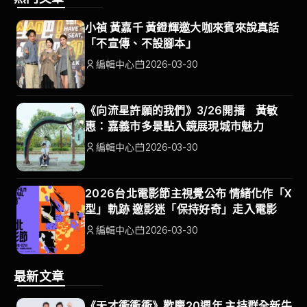
小禎 黃嘉千 黃鐙輝邀大咖來賓來說真話
「不宣傳、不設腳本」
編輯中心
2026-03-30
《向流星許願的我們》3/26開播 黃敏
惠：嘉義市多景點入鏡展現城市魅力
編輯中心
2026-03-30
2026台北電影節主視覺公布 情緒化作「X
型」軌跡 邀影迷「保持好奇」走入電影
編輯中心
2026-03-30
最新文章
《天才衝衝衝》歡慶20週年 主持群全新牛