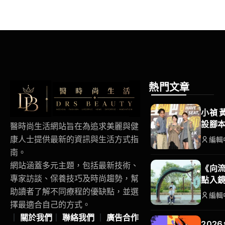
熱門文章
小禎 
設腳
醫時尚生活網站旨在為追求美麗與健
康人士提供最新的資訊與生活方式指
編輯
南。
網站涵蓋多元主題，包括最新技術、
《向流
專家訪談、保養技巧及時尚趨勢，幫
點入
助讀者了解不同療程的優缺點，並選
編輯
擇最適合自己的方式。
｜
關於我們
｜
聯絡我們
｜
廣告合作
202