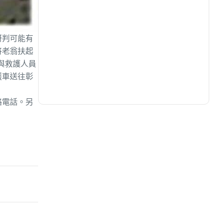
生活
(727)
研判可能有
將老翁扶起
娛樂
(631)
與救護人員
護車送往彰
醫療
(595)
絡電話。另