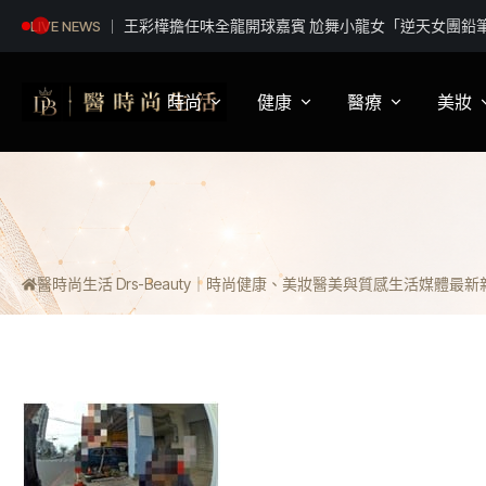
【百工達人】 從音樂教育到生命陪伴 黛玉老師以生
LIVE NEWS
共學平台
時尚
健康
醫療
美妝
影視娛樂
身體健康
疾病新知
保
明星妝法
運動保健
醫療科普
彩
醫時尚生活 Drs-Beauty｜時尚健康、美妝醫美與質感生活媒體
最新新聞
潮流趨勢
營養
醫師訪談
專
穿搭
心理
開
精品話題
睡眠
流行文化