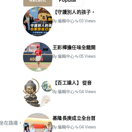
Recent
Popular
【守護別人的孩子，
By
編輯中心
03 Views
王彩樺擔任味全龍開
By
編輯中心
05 Views
【百工達人】 從音
By
編輯中心
04 Views
基隆長庚成立全台首
坐在路邊，
By
編輯中心
04 Views