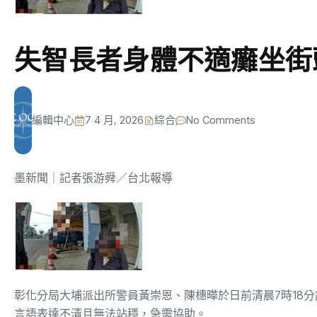
失智長者身體不適癱坐街
編輯中心
7 4 月, 2026
綜合
No Comments
墨新聞
｜記者張游舜／台北報導
彰化分局大埔派出所警員黃崇恩、陳橞曄於日前清晨7時18
言語表達不清且無法站穩，急需協助。