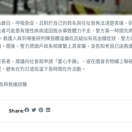
色蒼白、呼吸急促，且對於自己的姓名與住址皆無法清楚表達，
長者可能患有慢性疾病或因脫水導致體力不支，警方第一時間先
助。救護人員到場後研判陳翁體溫偏低且疑似有低血糖症狀，警方
緒。隨後，警方透過戶政系統連繫上其家屬，並告知老翁已由救
智長者，建議向社會局申請「愛心手鍊」，或在隨身衣物繡上聯
況，避免在烈日或低溫下長時間在外活動。
及時救援送醫
Share: