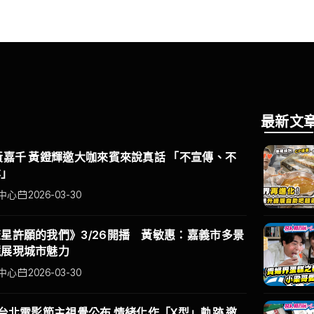
最新文
黃嘉千 黃鐙輝邀大咖來賓來說真話 「不宣傳、不
本」
中心
2026-03-30
星許願的我們》3/26開播 黃敏惠：嘉義市多景
鏡展現城市魅力
中心
2026-03-30
6台北電影節主視覺公布 情緒化作「X型」軌跡 邀