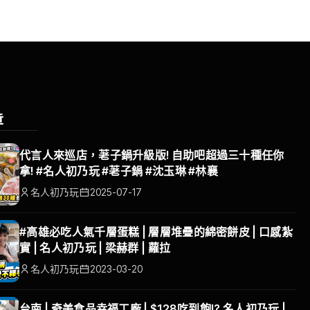
章
代言人來巡店，荖子鍋升級版! 自助吧超過三十種任你
拿! #名人初乃玩 #荖子鍋 #沈玉琳 #林襄
名人初乃玩
2025-07-17
#高雄必吃人氣千層蛋糕 | 層層堆疊的綿密餅皮 | 口感紮
實 | 名人初乃玩 | 梁赫群 | 蘿拉
名人初乃玩
2023-03-20
台南 | 奇美食品幸福工廠 | $128吃到飽!? 名人初乃玩 |