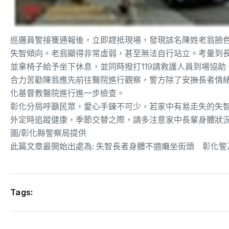
巡邏員警接獲通報後，立即趕抵現場，發現該名陳姓老翁臉
失智傾向。老翁顯得非常虛弱，甚至無法自行站立。考量到
並拿椅子給予坐下休息，並同時撥打119請救護人員到場協
合力苦勸陳翁應先前往醫院進行觀察，警方除了安撫長者情
化基督教醫院進行進一步檢查。
彰化分局呼籲民眾，愛心手鍊不可少，若家中有易走失的失
外定時追蹤健康，季節交替之際，請多注意家中長輩身體狀
圖/彰化縣警察局提供
此篇文章最開始出處為:
失智長者身體不適癱坐街頭 彰化警
Tags: