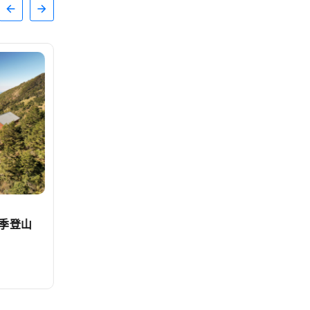
文教
季登山
南臺科大產設系學生赴澳實習 用精
湛手藝修復精品跨越語言隔閡
編輯中心
2026-08-06