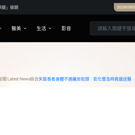
命經驗打造
2026/08/
醫美
生活
影音
養
皮膚管理
心靈
妝
診所專欄
居家
 Latest News
綜合
失智長者身體不適癱坐街頭 彰化警及時救援送醫
家建議
醫美實測
旅遊
箱
美食
城市生活
親子文教