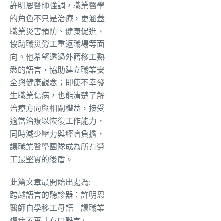
許明恩醫師強調，職業醫學
的角色不只是治療，更涵蓋
職業災害預防、健康促進、
協助職災勞工重返職場等面
向。他希望透過外籍移工熟
悉的語言，協助建立職業安
全與健康觀念；即使不幸發
生職業傷病，也能清楚了解
治療方向與相關權益，接受
適當治療以恢復工作能力，
同時減少壓力與經濟負擔，
讓職業醫學團隊成為所有勞
工最堅實的後盾。
此篇文章最開始出處為:
跨越語言的聽診器：許明恩
醫師自學移工母語 讓職業
傷病不再「有口難言」