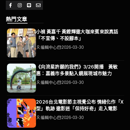
熱門文章
小禎 黃嘉千 黃鐙輝邀大咖來賓來說真話
「不宣傳、不設腳本」
編輯中心
2026-03-30
《向流星許願的我們》3/26開播 黃敏
惠：嘉義市多景點入鏡展現城市魅力
編輯中心
2026-03-30
2026台北電影節主視覺公布 情緒化作「X
型」軌跡 邀影迷「保持好奇」走入電影
編輯中心
2026-03-30