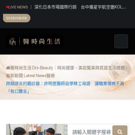
深化日本市場國際行銷 台中攜星宇航空邀KOL踩
LIVE NEWS
線推廣中台灣觀光
2026/08/09
醫時尚生活 Drs-Beauty｜時尚健康、美妝醫美與質感生活媒體
最新新聞 Latest News
醫療
跨越語言的聽診器：許明恩醫師自學移工母語 讓職業傷病不再
「有口難言」