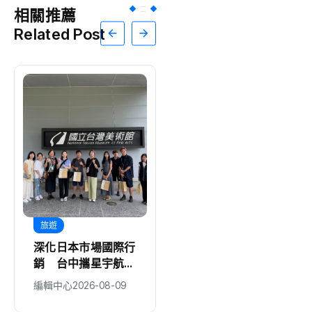
相關推薦
Related Post
旅遊
文教
深化日本市場國際行
中市防暴力量扎根
銷 台中攜星宇航空
豐原鎌村、神岡溪洲
邀KOL踩線推廣中台
2社區獲衛福部防暴
編輯中心
2026-08-09
編輯中心
2026-08-09
灣觀光
戲劇獎