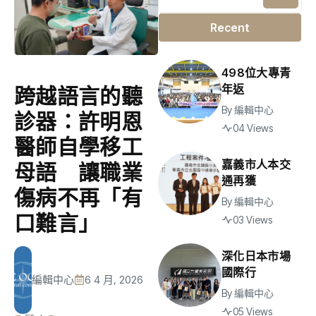
Recent
498位大專青
年返
跨越語言的聽
By
編輯中心
診器：許明恩
04 Views
醫師自學移工
嘉義市人本交
母語 讓職業
通再獲
傷病不再「有
By
編輯中心
口難言」
03 Views
深化日本市場
國際行
編輯中心
6 4 月, 2026
By
編輯中心
05 Views