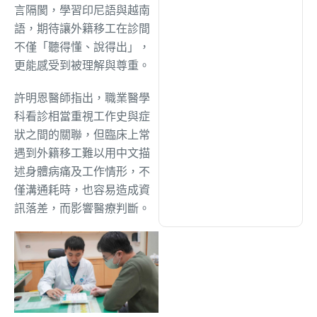
綜合
(1311)
言隔閡，學習印尼語與越南
語，期待讓外籍移工在診間
不僅「聽得懂、說得出」，
文教
(942)
更能感受到被理解與尊重。
許明恩醫師指出，職業醫學
生活
(734)
科看診相當重視工作史與症
狀之間的關聯，但臨床上常
娛樂
(643)
遇到外籍移工難以用中文描
述身體病痛及工作情形，不
僅溝通耗時，也容易造成資
醫療
(602)
訊落差，而影響醫療判斷。