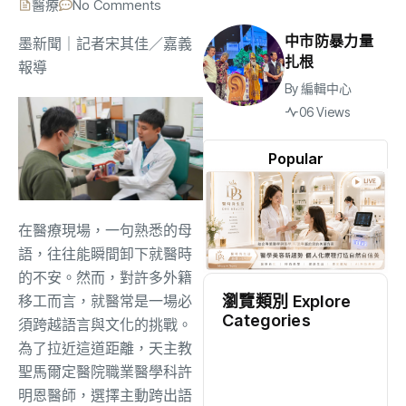
醫療
No Comments
中市防暴力量
墨新聞
｜記者宋其佳／嘉義
扎根
報導
By
編輯中心
06 Views
Popular
在醫療現場，一句熟悉的母
語，往往能瞬間卸下就醫時
的不安。然而，對許多外籍
瀏覽類別 Explore
移工而言，就醫常是一場必
Categories
須跨越語言與文化的挑戰。
為了拉近這道距離，天主教
地方
(2531)
聖馬爾定醫院職業醫學科許
明恩醫師，選擇主動跨出語