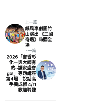
上一篇
紙風車劇團竹
山演出 《三國
奇遇》嗨翻全
場
下一篇
2026「書香彰
化－與大師有
約~讀家盛會
go!」專題講座
第4場 說話高
手養成術 4/11
歡迎聆聽