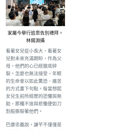
家屬今舉行追思告別禮拜。
林錫淵攝
看著女兒從小長大，看著女
兒對未來充滿期盼，作為父
母，他們的心已經徹底碎
裂。怎麼也無法接受，年輕
的生命會以如此驚恐、痛苦
的方式畫下句點。每當想起
女兒生前所經歷的恐懼與無
助，那種不捨與悲慟便如刀
割般撕裂著他們。
巴康忠義說，謙芊不僅僅是