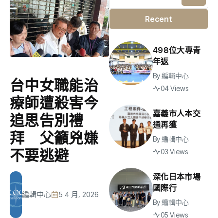
Recent
498位大專青
年返
By
編輯中心
台中女職能治
04 Views
療師遭殺害今
嘉義市人本交
追思告別禮
通再獲
拜 父籲兇嫌
By
編輯中心
不要逃避
03 Views
深化日本市場
國際行
編輯中心
5 4 月, 2026
By
編輯中心
05 Views