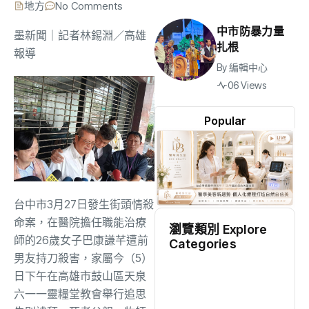
地方
No Comments
中市防暴力量
墨新聞
｜記者林錫淵／高雄
扎根
報導
By
編輯中心
06 Views
Popular
台中市3月27日發生街頭情殺
命案，在醫院擔任職能治療
瀏覽類別 Explore
師的26歲女子巴康謙芊遭前
Categories
男友持刀殺害，家屬今（5）
地方
(2531)
日下午在高雄市鼓山區天泉
六一一靈糧堂教會舉行追思