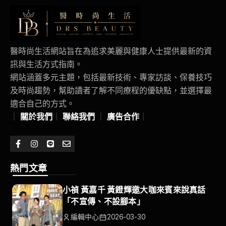
醫時尚生活網站旨在為追求美麗與健康人士提供最新的資
訊與生活方式指南。
網站涵蓋多元主題，包括最新技術、專家訪談、保養技巧
及時尚趨勢，幫助讀者了解不同療程的優缺點，並選擇最
適合自己的方式。
｜
關於我們
｜
聯絡我們
｜
廣告合作
｜
熱門文章
小禎 黃嘉千 黃鐙輝邀大咖來賓來說真話
「不宣傳、不設腳本」
編輯中心
2026-03-30