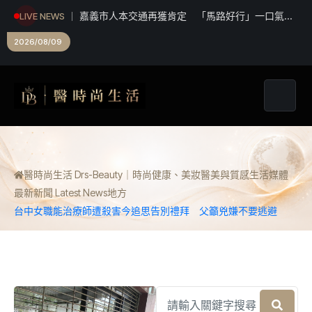
嘉義市人本交通再獲肯定 「馬路好行」一口氣拿
LIVE NEWS
下3項工程獎
深化日本市場國際行銷 台中攜星宇航空邀KOL踩
線推廣中台灣觀光
2026/08/09
醫時尚生活 Drs-Beauty｜時尚健康、美妝醫美與質感生活媒體
最新新聞 Latest News
地方
台中女職能治療師遭殺害今追思告別禮拜 父籲兇嫌不要逃避