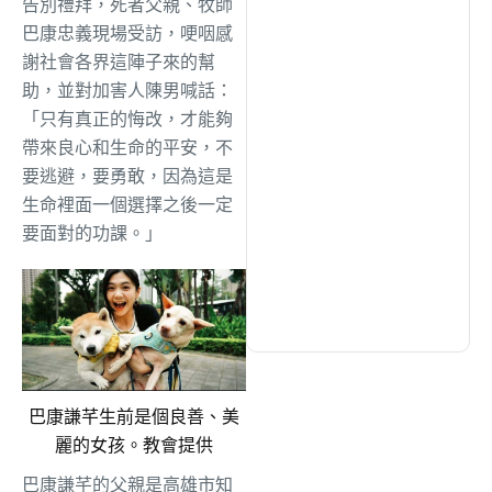
告別禮拜，死者父親、牧師
綜合
(1311)
巴康忠義現場受訪，哽咽感
謝社會各界這陣子來的幫
文教
(942)
助，並對加害人陳男喊話：
「只有真正的悔改，才能夠
帶來良心和生命的平安，不
生活
(734)
要逃避，要勇敢，因為這是
生命裡面一個選擇之後一定
娛樂
(643)
要面對的功課。」
醫療
(602)
巴康謙芊生前是個良善、美
麗的女孩。教會提供
巴康謙芊的父親是高雄市知