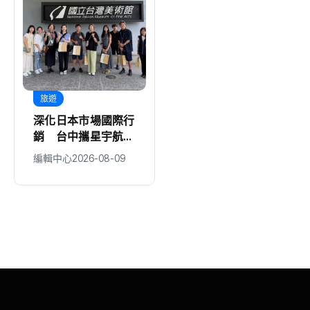
旅遊
文教
深化日本市場國際行
中市防暴力量扎根
銷 台中攜星宇航空
豐原鎌村、神岡溪洲
邀KOL踩線推廣中台
2社區獲衛福部防暴
編輯中心
2026-08-09
編輯中心
2026-08-09
灣觀光
戲劇獎