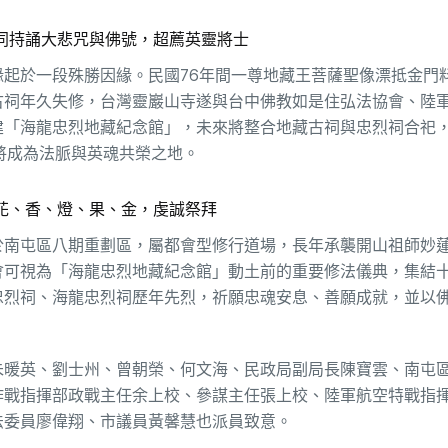
同持誦大悲咒與佛號，超薦英靈將士
起於一段殊勝因緣。民國76年間一尊地藏王菩薩聖像漂抵金門
古祠年久失修，台灣靈巖山寺遂與台中佛教如是住弘法協會、陸
建「海龍忠烈地藏紀念館」，未來將整合地藏古祠與忠烈祠合祀
將成為法脈與英魂共榮之地。
花、香、燈、果、金，虔誠祭拜
於南屯區八期重劃區，屬都會型修行道場，長年承襲開山祖師妙
會可視為「海龍忠烈地藏紀念館」動土前的重要修法儀典，集結
忠烈祠、海龍忠烈祠歷年先烈，祈願忠魂安息、善願成就，並以
朱暖英、劉士州、曾朝榮、何文海、民政局副局長陳寶雲、南屯
作戰指揮部政戰主任余上校、參謀主任張上校、陸軍航空特戰指
法委員廖偉翔、市議員黃馨慧也派員致意。