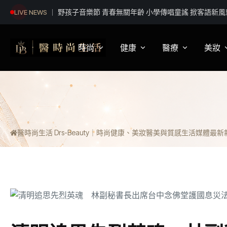
野孩子音樂節 青春無關年齡 小學傳唱童謠 掀客語新風
LIVE NEWS
時尚
健康
醫療
美妝
影視娛樂
身體健康
疾病新知
保
明星妝法
運動保健
醫療科普
彩
醫時尚生活 Drs-Beauty｜時尚健康、美妝醫美與質感生活媒體
最新新聞
潮流趨勢
營養
醫師訪談
專
穿搭
心理
開
精品話題
睡眠
流行文化