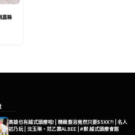
文教
力講座
歷史建築原台中州農會田中倉庫
量能
4棟日式穀倉重現風華再添亮點
編輯中心
2026-08-05
章
高雄也有越式頭療啦! | 精緻髮浴竟然只要$5XX?! | 名人
初乃玩 | 沈玉琳、范乙霏ALBEE | #默 越式頭療會館