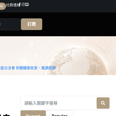
社群連結
05
訂閱
息災法會 祈願國泰民安、風調雨順