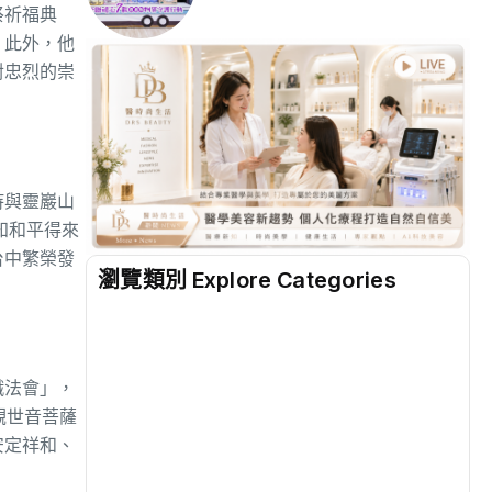
祭祈福典
。此外，他
對忠烈的崇
持與靈巖山
知和平得來
台中繁榮發
瀏覽類別 Explore Categories
地方
(2473)
懺法會」，
綜合
(1300)
觀世音菩薩
安定祥和、
文教
(926)