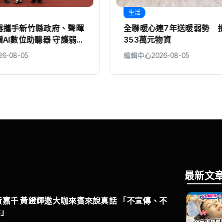
生活
連7年送暖弱勢 捐嘉縣
推動目睹家暴兒少系列培
物資
串聯提升社政教育守護兒少
26-08-05
編輯中心
2026-08-05
最新文
黃嘉千 黃鐙輝邀大咖來賓來說真話 「不宣傳、不
本」