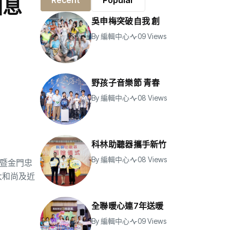
國息
Recent
Popular
吳申梅突破自我 創
By
編輯中心
09 Views
野孩子音樂節 青春
By
編輯中心
08 Views
科林助聽器攜手新竹
By
編輯中心
08 Views
會暨金門忠
大和尚及近
全聯暖心連7年送暖
By
編輯中心
09 Views