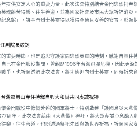
長年提供安定人心的重要力量。此次法會特別結合金門忠烈祠春
願英魂離苦得樂、往生善道，並為國家社會及市民大眾祈福消災
藏紀念館」，讓金門烈士英靈得以獲得尊榮且妥善的安置，彰顯
江副院長致詞
先的重要時節，也是追思守護家園忠烈英靈的時刻，感謝自興住
自己在金門服役期間，曾親歷1996年台海飛彈危機，因此更深
離戰爭，也祈願透過此次法會，將功德迴向烈士英靈，同時祈求
)與台灣靈巖山寺住持釋自興大和尚共同虔誠祝禱
緬懷金門戰役中慷慨赴難的國軍將士，特別啟建「護國息災大悲
77周年，此次法會藉由《大悲懺》禮拜，將大眾虔誠心念融入
苦得樂、往生善道，也盼透過祭祀先烈與為世界祈福，祈願國家