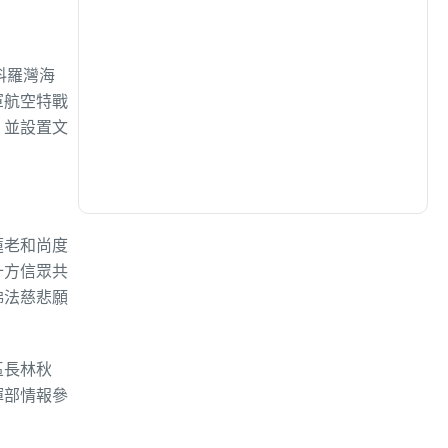
生活
(718)
料羅灣海
軍航空特戰
娛樂
(623)
，並設置文
醫療
(591)
蓮老和尚度
十方信眾共
佛法慈悲願
區長林秋
揮部情報參