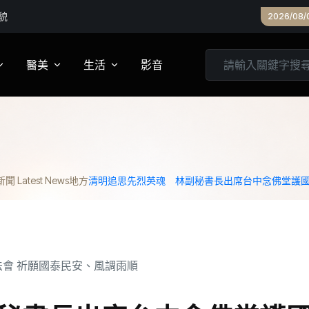
貌
2026/08/
醫美
生活
影音
養
皮膚管理
心靈
妝
診所專欄
居家
 Latest News
地方
清明追思先烈英魂 林副秘書長出席台中念佛堂護國
家建議
醫美實測
旅遊
箱
美食
城市生活
親子文教