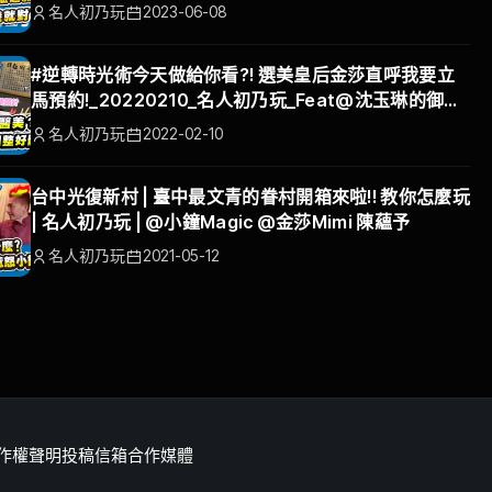
名人初乃玩
2023-06-08
#逆轉時光術今天做給你看?! 選美皇后金莎直呼我要立
馬預約!_20220210_名人初乃玩_Feat@沈玉琳的御琳
軍 @Miralovemigulu
名人初乃玩
2022-02-10
台中光復新村 | 臺中最文青的眷村開箱來啦!! 教你怎麼玩
| 名人初乃玩 | @小鐘Magic​ @金莎Mimi 陳蘊予
名人初乃玩
2021-05-12
作權聲明
投稿信箱
合作媒體