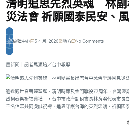
清明追思先烈英魂 林副
災法會 祈願國泰民安、
編輯中心
5 4 月, 2026
地方
No Comments
墨新聞
｜記者馬源培／台中報導
適逢觀世音菩薩聖誕、清明時節及金門戰役77周年，台灣靈
烈祠春祭祈福典禮」，台中市政府副秘書長林育鴻代表市長
千名信眾共同虔誠祝禱，追思守護台海的英烈忠魂，祈願國