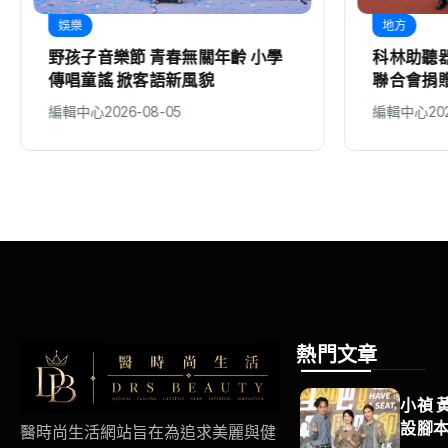
地方
生活
科林助聽器攜手新竹縣政府、聲暉
全聯暖心
聯合會捐贈AI數位助聽器 守護弱勢
353萬元
聽損者 共同打造聽力友善城市
編輯中心
2026-08-05
編輯中心
20
熱門文章
小禎 
設腳
醫時尚生活網站旨在為追求美麗與健