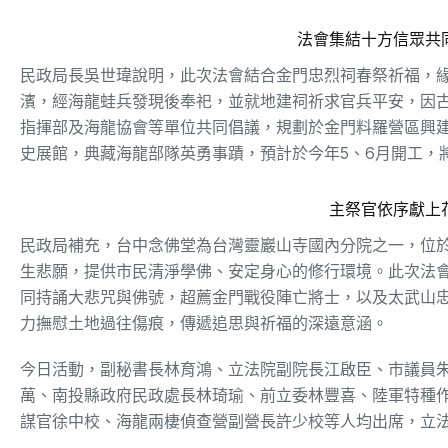
法會集結十方信眾共
民政局長吳世瑋說明，此次法會結合金門忠烈祠春祭祈福，緣
濱，經海龍蛙兵發現後奉祀，並就地建祠祈求官兵平安，因
指揮部及海龍協會等單位共同倡議，規劃於金門料羅營區興
史展館，典藏海龍部隊英勇事蹟，預計於今年5、6月開工，
主祭官依序獻上
民政局補充，台中念佛堂為台灣靈巖山寺國內分院之一，位
生悲願，提供市民清淨學佛、安定身心的修行環境。此次法
同持誦大悲咒與佛號，超薦金門戰役陣亡將士，以及太武山
力撫慰土地過往傷痕，傳遞追思與祈福的深遠意涵。
今日活動，副秘書長林育鴻、立法院副院長江啟臣、市議員
萬、南投縣政府民政處長林琦瑜、前立委林豐喜、陸軍特種
謀官徐中校、海龍兩棲偵查營副營長許少校等人均出席，立