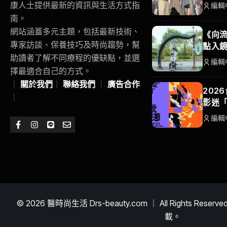
康人士提供最新的資訊與生活方式指
編輯
南。
網站涵蓋多元主題，包括最新技術、
《向流
專家訪談、保養技巧及時尚趨勢，幫
點入
助讀者了解不同療程的優缺點，並選
編輯
擇最適合自己的方式。
｜
關於我們
｜
聯絡我們
｜
廣告合作
202
｜
影迷
編輯
© 2026 醫時尚生活 Drs-beauty.com ｜ All Rights R
載。