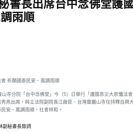
秘書長出席台中念佛堂護
風調雨順
巖山寺分院「台中念佛堂」今（5）日舉行「護國息災大悲懺法
盧秀燕出席，與立法院副院長江啟臣、台灣靈巖山寺住持釋自興
泰民安、風調雨順、社會祥和。
林副秘書長致詞