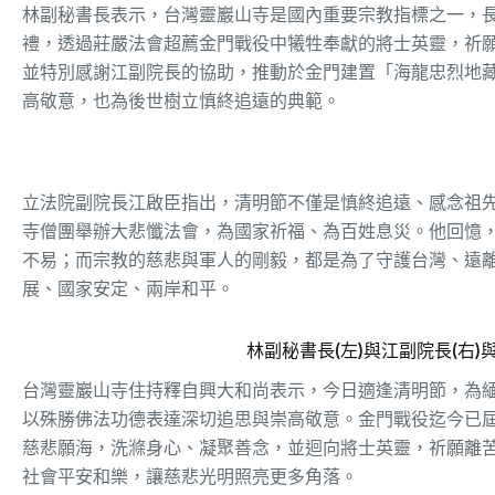
林副秘書長表示，台灣靈巖山寺是國內重要宗教指標之一，
禮，透過莊嚴法會超薦金門戰役中犧牲奉獻的將士英靈，祈
並特別感謝江副院長的協助，推動於金門建置「海龍忠烈地
高敬意，也為後世樹立慎終追遠的典範。
立法院副院長江啟臣指出，清明節不僅是慎終追遠、感念祖
寺僧團舉辦大悲懺法會，為國家祈福、為百姓息災。他回憶，
不易；而宗教的慈悲與軍人的剛毅，都是為了守護台灣、遠
展、國家安定、兩岸和平。
林副秘書長(左)與江副院長(右
台灣靈巖山寺住持釋自興大和尚表示，今日適逢清明節，為
以殊勝佛法功德表達深切追思與崇高敬意。金門戰役迄今已屆
慈悲願海，洗滌身心、凝聚善念，並迴向將士英靈，祈願離
社會平安和樂，讓慈悲光明照亮更多角落。