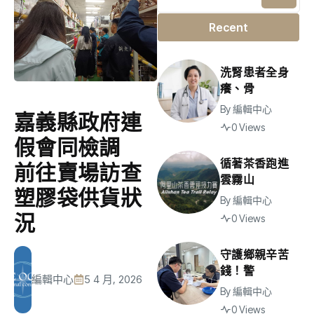
Recent
洗腎患者全身
癢、骨
By
編輯中心
嘉義縣政府連
0 Views
假會同檢調
循著茶香跑進
前往賣場訪查
雲霧山
塑膠袋供貨狀
By
編輯中心
況
0 Views
守護鄉親辛苦
錢！警
編輯中心
5 4 月, 2026
By
編輯中心
0 Views