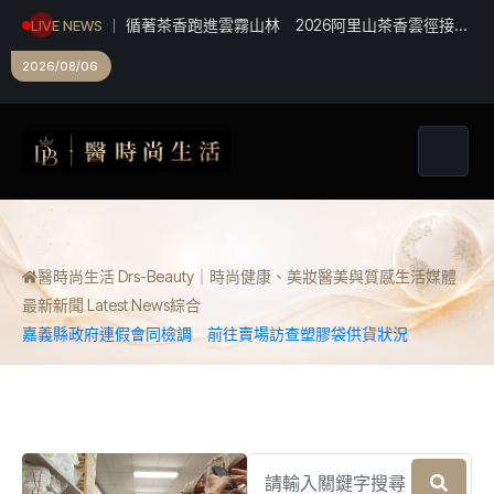
循著茶香跑進雲霧山林 2026阿里山茶香雲徑接力
LIVE NEWS
賽開放報名
2026/08/06
醫時尚生活 Drs-Beauty｜時尚健康、美妝醫美與質感生活媒體
最新新聞 Latest News
綜合
嘉義縣政府連假會同檢調 前往賣場訪查塑膠袋供貨狀況