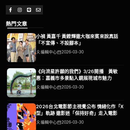
熱門文章
小禎 黃嘉千 黃鐙輝邀大咖來賓來說真話
「不宣傳、不設腳本」
編輯中心
2026-03-30
《向流星許願的我們》3/26開播 黃敏
惠：嘉義市多景點入鏡展現城市魅力
編輯中心
2026-03-30
2026台北電影節主視覺公布 情緒化作「X
型」軌跡 邀影迷「保持好奇」走入電影
編輯中心
2026-03-30