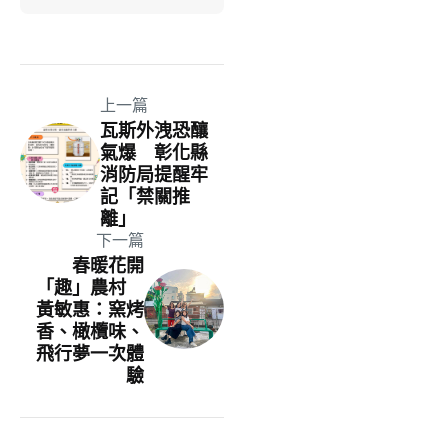
上一篇
瓦斯外洩恐釀
氣爆 彰化縣
消防局提醒牢
記「禁關推
離」
下一篇
春暖花開
「趣」農村
黃敏惠：窯烤
香、橄欖味、
飛行夢一次體
驗