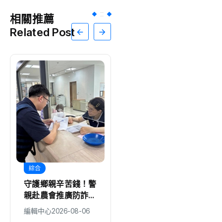
相關推薦
Related Post
綜合
綜合
守護鄉親辛苦錢！警
警銀即時關懷阻詐成
親赴農會推廣防詐機
功
制
編輯中心
2026-08-06
編輯中心
2026-08-06