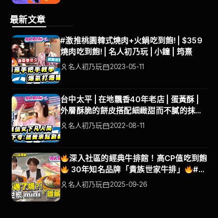
最新文章
#激推桃園韓式燒肉+火鍋吃到飽! | $359
燒肉吃到飽! | 名人初乃玩 | 小鐘 | 筠熹
名人初乃玩
2023-05-11
台中太平 | 在地飄香40年老店 | 蛋黃酥 |
外層酥脆的餅皮搭配細緻甜而不膩的抹茶
豆沙 |名人初乃玩 | @沈玉琳的御琳軍 巫苡
名人初乃玩
2022-08-11
萱
深入社區的經典牛排館！高CP值吃到飽
30年知名品牌「貴族世家牛排」
#名
人初乃玩#貴族mini#貴族世家 #梁赫群 #
名人初乃玩
2025-09-26
筠熹