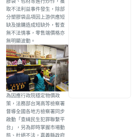
膠袋、包材等進行炒作，獲
綜合
(1307)
取不法利益事件發生，除部
分塑膠袋品項因上游供應短
文教
(926)
缺及搶購造成短缺外，暫查
無不法情事，零售端價格亦
無明顯波動。
生活
(721)
娛樂
(623)
醫療
(593)
為因應行政院穩定物價政
策，法務部台灣高等檢察署
督導全國各地方檢察署同步
啟動「查緝民生犯罪聯繫平
台」，另為即時掌握市場動
態、杜絕不法，嘉義縣政府