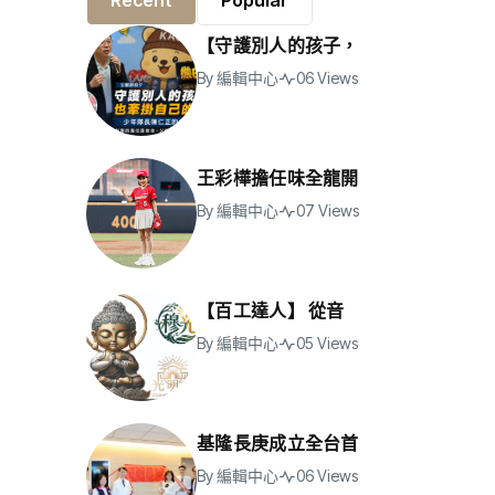
Recent
Popular
【守護別人的孩子，
By
編輯中心
06 Views
王彩樺擔任味全龍開
By
編輯中心
07 Views
【百工達人】 從音
By
編輯中心
05 Views
基隆長庚成立全台首
By
編輯中心
06 Views