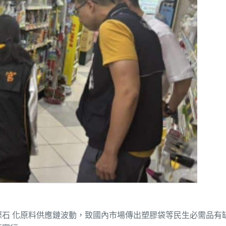
石 化原料供應鏈波動，致國內市場傳出塑膠袋等民生必需品有缺