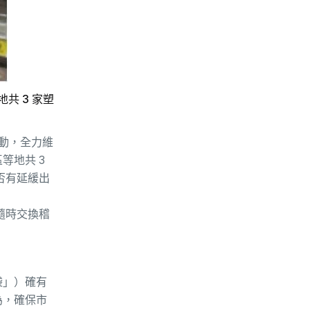
共 3 家塑
動，全力維
等地共 3
否有延緩出
隨時交換稽
袋」）確有
為，確保市