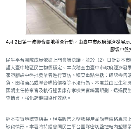
4月 2日第一波聯合實地稽查行動，由臺中市政府經濟發展局
膠袋中盤
民生平台團隊成員依據上開會議決議，並於（2）日針對本
護大臺中地區民生物價穩定。本次稽查由臺中市政府經濟發展
家塑膠袋中盤批發業者進行查訪。稽查重點包括：確認零售端
貨、囤積商品或聯合哄抬價格等不法行為。本署並由民生犯
國朝主任檢察官及執行秘書康存孝檢察官統籌規劃，透過民生
查情資，強化跨機關協作效能。
經本次實地稽查結果，現場販售之塑膠袋產品尚無價格異常
缺貨情形。本署將持續會同民生平台團隊密切監控轄內塑膠