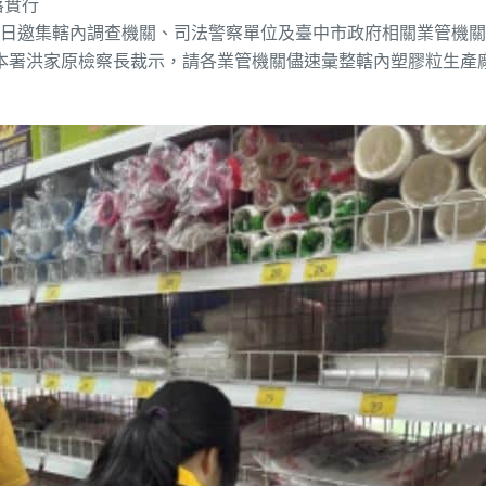
落實行
月 1 日邀集轄內調查機關、司法警察單位及臺中市政府相關業管機
本署洪家原檢察長裁示，請各業管機關儘速彙整轄內塑膠粒生產