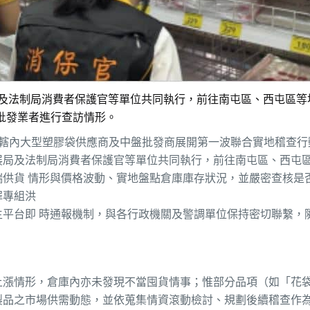
及法制局消費者保護官等單位共同執行，前往南屯區、西屯區等地
批發業者進行查訪情形。
市轄內大型塑膠袋供應商及中盤批發商展開第一波聯合實地稽查行
局及法制局消費者保護官等單位共同執行，前往南屯區、西屯區
供貨 情形與價格波動、實地盤點倉庫庫存狀況，並嚴密查核是
罪專組洪
平台即 時通報機制，與各行政機關及警調單位保持密切聯繫，
上漲情形，倉庫內亦未發現不當囤貨情事；惟部分品項（如「花
製品之市場供需動態，並依蒐集情資滾動檢討、規劃後續稽查作