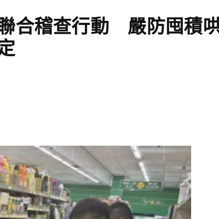
聯合稽查行動 嚴防囤積
穩定