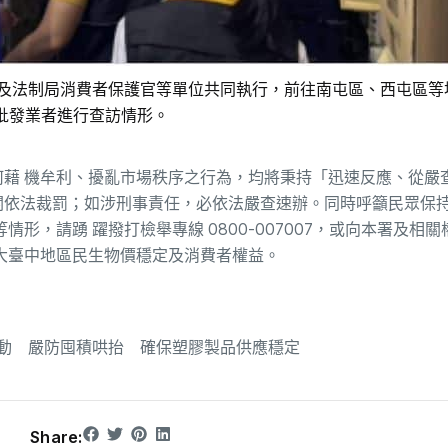
及法制局消費者保護官等單位共同執行，前往南屯區、西屯區等地
批發業者進行查訪情形。
藉 機牟利、擾亂市場秩序之行為，均將秉持「迅速反應、從嚴查
關依法裁罰；如涉刑事責任，必依法嚴查速辦。同時呼籲民眾保
形，請踴 躍撥打檢舉專線 0800-007007，或向本署及相
大臺中地區民生物價穩定及消費者權益。
動 嚴防囤積哄抬 確保塑膠製品供應穩定
Share: