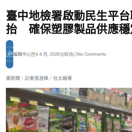
臺中地檢署啟動民生平台
抬 確保塑膠製品供應
編輯中心
4 4 月, 2026
綜合
No Comments
墨新聞
｜記者張游舜／台北報導