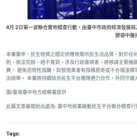
4月 2日第一波聯合實地稽查行動，由臺中市政府經濟發展局
膠袋中盤
本署重申，民生物資之穩定供應攸關市民生活品質，對於任何
則，依法究辦、絕不寬貸。涉及行政違規者，將移請主管機
費， 避免恐慌性囤購。如發現業者有囤積居奇或不合理漲價等情
出檢舉。 本署將持續結合民生平台團隊通力合作，共同守護
圖/臺灣臺中地方檢察署提供
此篇文章最開始出處為:
臺中地檢署啟動民生平台聯合稽查行
Tags: