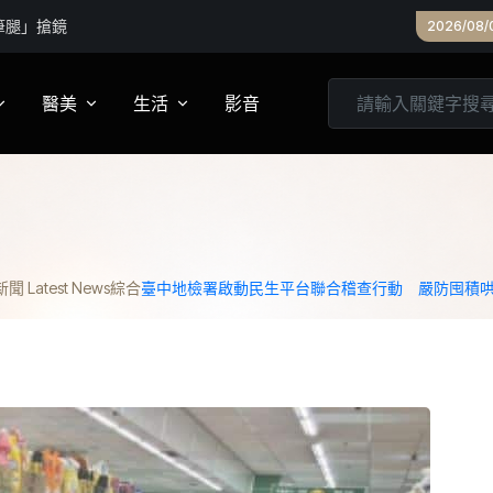
筆腿」搶鏡
2026/08/
醫美
生活
影音
養
皮膚管理
心靈
妝
診所專欄
居家
 Latest News
綜合
臺中地檢署啟動民生平台聯合稽查行動 嚴防囤積
家建議
醫美實測
旅遊
箱
美食
城市生活
親子文教