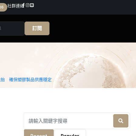
社群連結
06
訂閱
哄抬 確保塑膠製品供應穩定