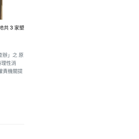
共 3 家塑
辦」之 原
持理性消
關權責機關提