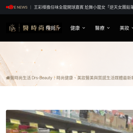
王彩樺擔任味全龍開球嘉賓 尬舞小龍女「逆天女團鉛
LIVE NEWS
時尚
健康
醫療
美妝
影視娛樂
身體健康
疾病新知
保
明星妝法
運動保健
醫療科普
彩
醫時尚生活 Drs-Beauty｜時尚健康、美妝醫美與質感生活媒體
最新新聞
潮流趨勢
營養
醫師訪談
專
穿搭
心理
開
精品話題
睡眠
流行文化