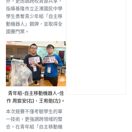
外，更透過跨校資源共享，
綜合
(1306)
指導基隆市立正濱國民中學
學生勇奪青少年組「自主移
文教
(937)
動機器人」銀牌，並取得全
國賽門票。
生活
(732)
娛樂
(631)
醫療
(600)
青年組-自主移動機器人-佳
作 周宸安(右)、王宥勛(左)。
本次競賽不僅考驗學生的單
一技術，更強調跨領域的整
合。在青年組「自主移動機