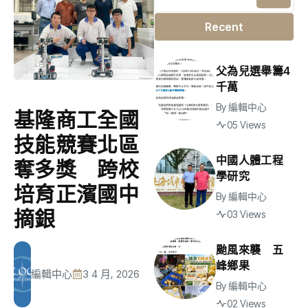
Recent
父為兒選舉籌4
千萬
By
編輯中心
基隆商工全國
05 Views
技能競賽北區
中國人體工程
奪多獎 跨校
學研究
培育正濱國中
By
編輯中心
摘銀
03 Views
颱風來襲 五
峰鄉果
編輯中心
3 4 月, 2026
By
編輯中心
02 Views