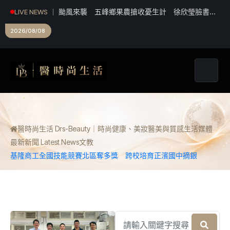
颱風來襲 五峰鄉果農搶收憂生計 徐欣瑩臉書發
LIVE NEWS
起認購水梨行動
2026/08/08
醫時尚生活 Drs-Beauty｜時尚健康、美妝醫美與質感生活媒體
最新新聞 Latest News
文教
基隆商工全國技能競賽北區奪多獎 跨校培育正濱國中摘銀