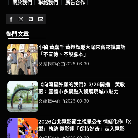
｜
關於我們
｜
聯絡我們
｜
廣告合作
｜
熱門文章
小禎 黃嘉千 黃鐙輝邀大咖來賓來說真話
「不宣傳、不設腳本」
編輯中心
2026-03-30
《向流星許願的我們》3/26開播 黃敏
惠：嘉義市多景點入鏡展現城市魅力
編輯中心
2026-03-30
2026台北電影節主視覺公布 情緒化作「X
型」軌跡 邀影迷「保持好奇」走入電影