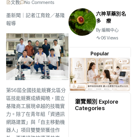
文教
No Comments
六神草藥別名
墨新聞
｜記者江育銓／基隆
多 療
報導
By
編輯中心
06 Views
Popular
第56屆全國技能競賽北區分
區技能競賽成績揭曉，國立
瀏覽類別 Explore
基隆商工展現卓越的技職實
Categories
力。除了在青年組「資通訊
地方
(2519)
網路建置」與「自主移動機
器人」項目雙雙榮獲佳作