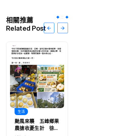
相關推薦
Related Post
生活
生活
颱風來襲 五峰鄉果
六神草藥別名多 療
農搶收憂生計 徐欣
傷止痛好幫手
瑩臉書發起認購水梨