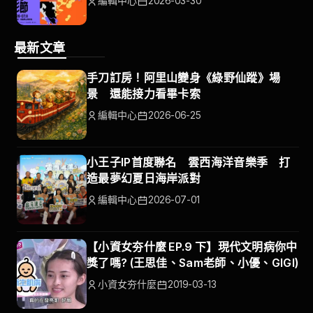
編輯中心
2026-03-30
最新文章
手刀訂房！阿里山變身《綠野仙蹤》場
景 還能接力看畢卡索
編輯中心
2026-06-25
小王子IP首度聯名 雲西海洋音樂季 打
造最夢幻夏日海岸派對
編輯中心
2026-07-01
【小資女夯什麼 EP.9 下】現代文明病你中
獎了嗎? (王思佳、Sam老師、小優、GIGI)
小資女夯什麼
2019-03-13