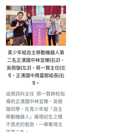
青少年組自主移動機器人第
二名正濱國中林宜臻(右2)、
吳俋璇(左2)，蔡一賢主任(左
1)、正濱國中周嘉郁組長(右
1)。
由資訊科主任 蔡一賢跨校指
導的正濱國中林宜臻、吳俋
璇同學，在青少年組「自主
移動機器人」展現初生之犢
不畏虎的氣勢，一舉奪得北