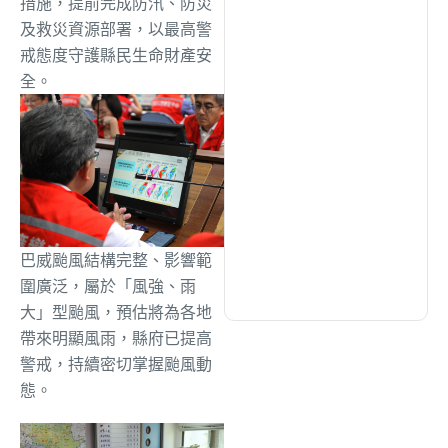
措施，提前完成防汛、防災
綜合
(1305)
及救災資源部署，以最高警
戒態度守護縣民生命財產安
文教
(937)
全。
生活
(732)
娛樂
(631)
巴威颱風結構完整、影響範
醫療
(600)
圍廣泛，屬於「風強、雨
大」型颱風，預估將為各地
帶來明顯風雨，縣府已提高
警戒，持續密切掌握颱風動
態。