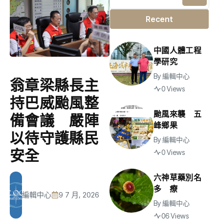
Recent
中國人體工程
學研究
By
編輯中心
翁章梁縣長主
0 Views
持巴威颱風整
颱風來襲 五
備會議 嚴陣
峰鄉果
以待守護縣民
By
編輯中心
安全
0 Views
六神草藥別名
多 療
編輯中心
9 7 月, 2026
By
編輯中心
06 Views