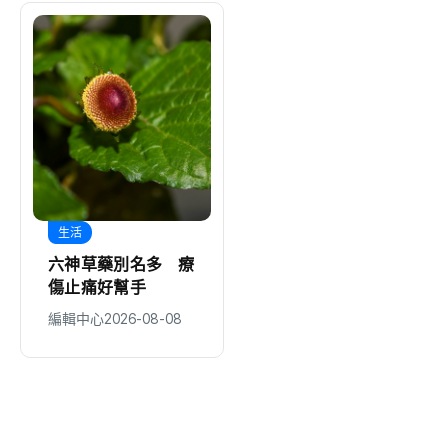
生活
地方
六神草藥別名多 療
【薩迦哲思】父親
傷止痛好幫手
節，只能大餐一頓
嗎？不只是「付清
編輯中心
2026-08-08
編輯中心
2026-08-08
節」更要培福積德