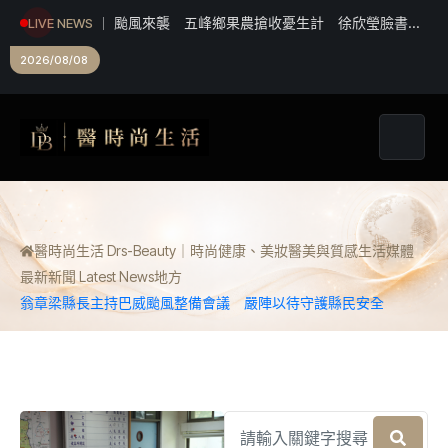
颱風來襲 五峰鄉果農搶收憂生計 徐欣瑩臉書發
LIVE NEWS
起認購水梨行動
六神草藥別名多 療傷止痛好幫手
2026/08/08
醫時尚生活 Drs-Beauty｜時尚健康、美妝醫美與質感生活媒體
最新新聞 Latest News
地方
翁章梁縣長主持巴威颱風整備會議 嚴陣以待守護縣民安全