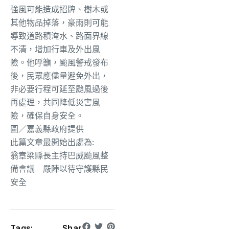
強風可能造成招牌、樹木或
其他物品掉落，豪雨則可能
導致道路積淹水、路面界線
不清，增加行車及外出風
險。他呼籲，颱風警戒發布
後，民眾應儘量避免外出，
非必要行程可延至颱風過後
再處理，共同降低災害風
險，確保自身安全。
圖／嘉義縣政府提供
此篇文章最開始出處為:
翁章梁縣長主持巴威颱風整
備會議 嚴陣以待守護縣民
安全
Tags:
Shar