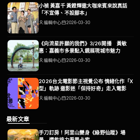
小禎 黃嘉千 黃鐙輝邀大咖來賓來說真話
「不宣傳、不設腳本」
編輯中心
2026-03-30
《向流星許願的我們》3/26開播 黃敏
惠：嘉義市多景點入鏡展現城市魅力
編輯中心
2026-03-30
2026台北電影節主視覺公布 情緒化作「X
型」軌跡 邀影迷「保持好奇」走入電影
編輯中心
2026-03-30
最新文章
手刀訂房！阿里山變身《綠野仙蹤》場
景 還能接力看畢卡索