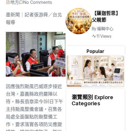
地方
No Comments
【薩迦哲思】
墨新聞
｜記者張游舜／台北
父親節
報導
By
編輯中心
11 Views
Popular
因應強烈颱風巴威逐步接近
台灣，嘉義縣政府嚴陣以
瀏覽類別 Explore
待，縣長翁章梁今(9)日下午
Categories
主持颱風整備會議，召集各
地方
(2519)
局處全面盤點防颱整備工
作，要求落實各項防災應變