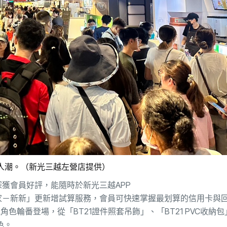
人潮。（新光三越左營店提供）
深獲會員好評，能隨時於
新光三越
APP
家－新新」更新增
試算服務，會員可快速掌握最划算的信用卡與
角色輪番登場，從「BT21
證件照套吊飾」、「
BT21 PVC
收納包
色。