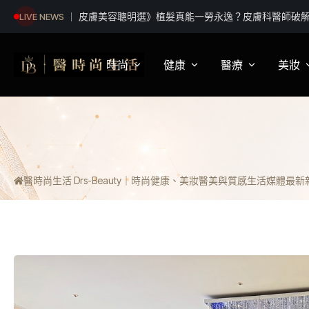
高雄國際茶、酒、咖啡暨食品展 8/7前進高雄展覽
LIVE NEWS
南北雙館近300家廠商、540格攤位陣容 共創港都飲
時尚
健康
醫療
美妝
影視娛樂
身體健康
疾病新知
保
明星妝法
運動保健
醫療科普
彩
醫時尚生活 Drs-Beauty｜時尚健康、美妝醫美與質感生活媒體
最新新聞
潮流趨勢
營養
醫師訪談
專
穿搭
心理
開
精品話題
睡眠
流行文化