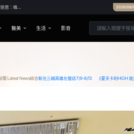
館 首次橫跨
2026/08/
食派對
醫美
生活
影音
養
皮膚管理
心靈
妝
診所專欄
居家
 Latest News
綜合
新光三越高雄左營店7/9-8/13 《夏天卡利HIG
家建議
醫美實測
旅遊
箱
美食
城市生活
親子文教