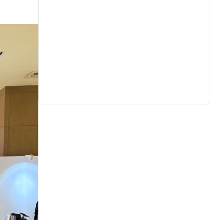
生活
(729)
娛樂
(631)
醫療
(596)