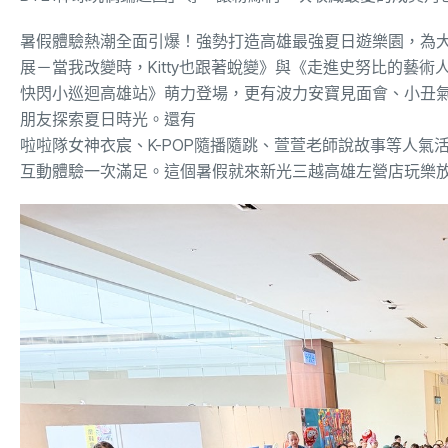
暑假體驗熱潮全面引爆！強勢打造高雄最強夏日遊樂園，為
展－當我改變時，
Kitty
也跟著蛻變》與
《走進史努比的藝術
快閃小巡迴高雄站》萌力登場，更有波力安寶見面會、小丑
朋友探索夏日時光。還有
啦啦隊女神衣宸、
K-POP
隨播隨跳、萱萱老師說故事等人氣
互動體驗一次滿足。這個暑假就來新光三越高雄左營店玩樂