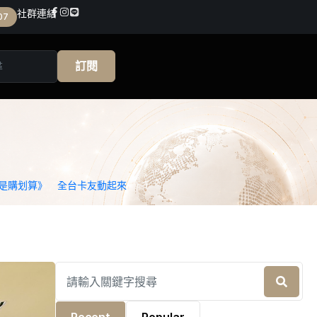
社群連結
07
訂閱
H 就是購划算》 全台卡友動起來