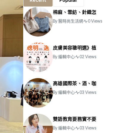
Recent
Popular
棉麻、雪紡、針織怎
By
醫時尚生活網
0 Views
皮膚美容聰明選》植
By
編輯中心
02 Views
高雄國際茶、酒、咖
By
編輯中心
03 Views
雙語教育要務實不要
By
編輯中心
03 Views