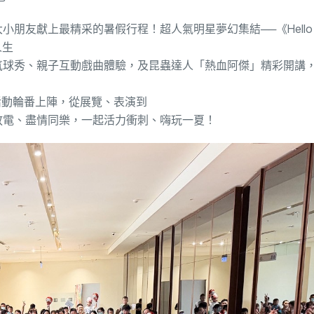
大小朋友獻上最精采的暑假
行程！超人氣明星夢幻集結
──
《
Hello
人生
氣球秀、親子互動戲曲體驗，及昆蟲達人「熱血阿傑」精彩開講
活動輪番上陣，從展覽、表演到
放電、盡情同樂，一起活力衝刺、嗨玩一夏！