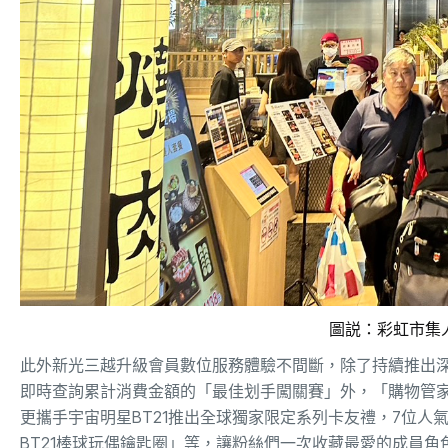
圖説：彩虹市集
此外新光三越升級
會員數位服務體驗不間斷，除了持續推出
即時查詢累計消費金額的「最佳划手闖關賽」外，「購物管
更攜手宇宙明星BT21推出全球獨家限定系列卡友禮，7位人氣
BT21
棒球玩偶鑰匙圈」等，讓粉絲們一次收藏最愛的成員角