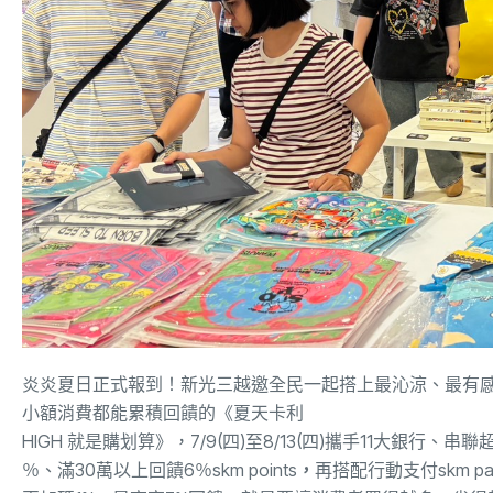
炎炎夏日正式報到！新光三越邀全民一起搭上最沁涼、最有
小額消費都能累積回饋的《夏天卡利
HIGH 就是購划算》
，
7/9(
四
)
至
8/13(
四
)
攜手
11
大銀行、串聯
％、滿
30
萬以上回饋
6
％
skm points
，
再
搭配行動支付
skm p