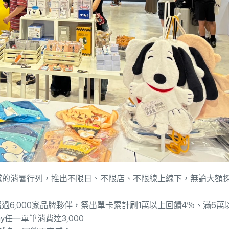
感的消暑行列，推出不限日、不限店、不限線上線下，無論大額
超過
6,000
家品牌夥伴，祭出單卡累計刷
1
萬以上回饋
4
％、滿
6
萬
ay
任一單筆消費達
3,000