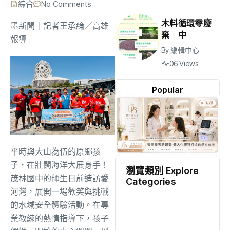
綜合
No Comments
木料循環零廢
墨新聞
｜記者王承綸／高雄
棄 中
報導
By
編輯中心
06 Views
Popular
平時與大山為伍的原鄉孩
子，在壯闊海洋大展身手！
瀏覽類別 Explore
茂林國中的師生日前造訪愛
Categories
河灣，展開一場歡笑與挑戰
地方
(2524)
的水域安全體驗活動。在專
業教練的熱情指導下，孩子