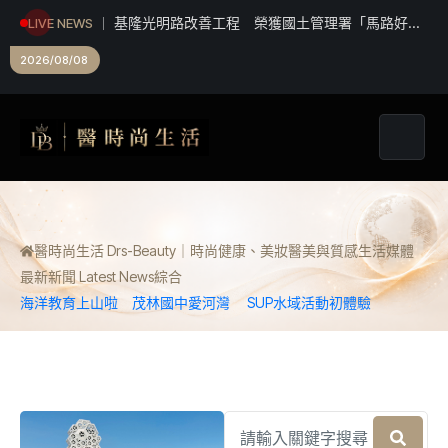
基隆光明路改善工程 榮獲國土管理署「馬路好
LIVE NEWS
行」優良獎
2026/08/08
醫時尚生活 Drs-Beauty｜時尚健康、美妝醫美與質感生活媒體
最新新聞 Latest News
綜合
海洋教育上山啦 茂林國中愛河灣 SUP水域活動初體驗