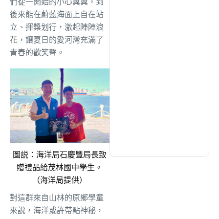
們從一開始的小心翼翼，到
綜合
(1306)
後來能在蔚藍海面上自在站
立、揮槳划行，激起陣陣浪
文教
(938)
花，讓夏日的愛河灣充滿了
青春的歡笑聲。
生活
(732)
娛樂
(631)
醫療
(600)
圖説：海洋局石慶豐局長致
贈禮品給茂林國中學生。
（海洋局提供）
對這群來自山林的原鄉學童
來說，海洋或許帶點神秘，