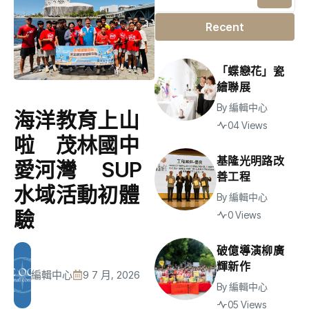
Recent
「蝶戀花」瓷
繪聯展
By
編輯中心
海洋教育上山
04 Views
啦 茂林國中
基隆光明路改
愛河灣 SUP
善工程
水域活動初體
By
編輯中心
驗
0 Views
破億導演柳廣
輝新作
編輯中心
9 7 月, 2026
By
編輯中心
05 Views