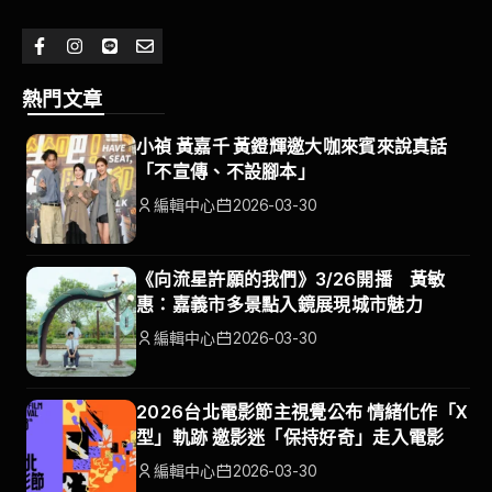
熱門文章
小禎 黃嘉千 黃鐙輝邀大咖來賓來說真話
「不宣傳、不設腳本」
編輯中心
2026-03-30
《向流星許願的我們》3/26開播 黃敏
惠：嘉義市多景點入鏡展現城市魅力
編輯中心
2026-03-30
2026台北電影節主視覺公布 情緒化作「X
型」軌跡 邀影迷「保持好奇」走入電影
編輯中心
2026-03-30