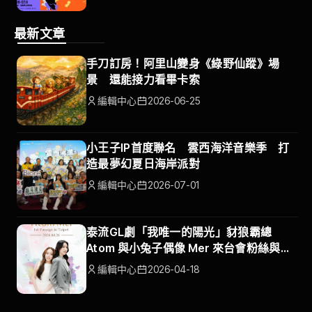
最新文章
手刀訂房！阿里山變身《綠野仙蹤》場
景 還能接力看畢卡索
編輯中心
2026-06-25
小王子IP首度聯名 雲西海洋音樂季 打
造最夢幻夏日海岸派對
編輯中心
2026-07-01
泰流GL劇「我唯一的陽光」豺狼霸總
Atom 與小兔子偶像 Mer 來台會粉絲與你
面對面互動一分鐘
編輯中心
2026-04-18