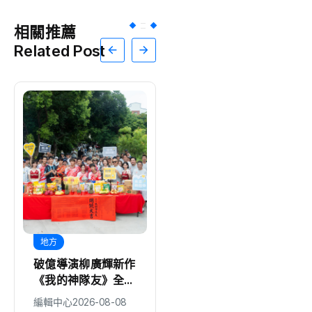
相關推薦
Related Post
地方
地方
破億導演柳廣輝新作
木料循環零廢棄 中
《我的神隊友》全片
市環保局廢木料銀行
台中拍攝 新生代偶
歡迎市民踴躍領用
編輯中心
2026-08-08
編輯中心
2026-08-08
像集結打造熱血奇幻