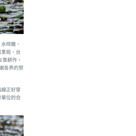
、水啼雞、
農業局、台
友善耕作，
感謝各界的努
路線正好穿
發單位的合