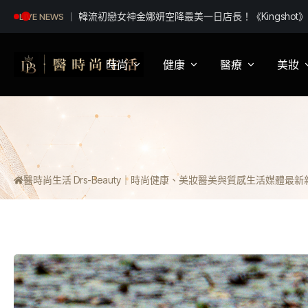
阿妹妹為《東！帶我走》合體拍宣傳照笑翻！自虧：
LIVE NEWS
嗎？」 30年後竟變肚子先碰肚子
時尚
健康
醫療
美妝
影視娛樂
身體健康
疾病新知
保
明星妝法
運動保健
醫療科普
彩
醫時尚生活 Drs-Beauty｜時尚健康、美妝醫美與質感生活媒體
最新新聞
潮流趨勢
營養
醫師訪談
專
穿搭
心理
開
精品話題
睡眠
流行文化