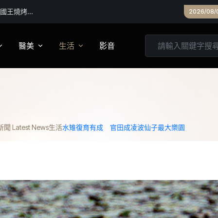
「我們有生鏽
2026/08/
醫美
生活
影音
養
皮膚管理
心靈
妝
診所專欄
居家
 Latest News
生活
水雉復育有成 官田成凌波仙子最大樂園
家建議
醫美實測
旅遊
箱
美食
城市生活
親子文教