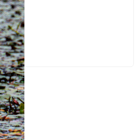
生活
(733)
娛樂
(641)
醫療
(602)