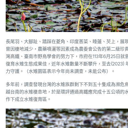
長尾羽、大腳趾、踏踩在菱角、印度莕菜、睡蓮、芡上，展
曾因棲地減少，農藥噴灑等因素成為農委會公告的第二級珍
灣高鐵、臺南市野鳥學會的努力下，市府在113年6月25日
復育水雉生態成果佳，近年水雉數量不斷攀升，至去(2023)
力守護。（水雉園區表示今年尚未調查，未能公布）。
多年前，調查發現台灣的水雉族群剩下不到五十隻成為瀕危
越台南的水雉棲息地，於是環評通過高鐵應完成十五公頃的
作下成立水雉復育區。