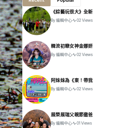
Recent
Popular
《綜藝玩很大》全新
By
編輯中心
02 Views
韓流初戀女神金娜妍
By
編輯中心
02 Views
阿妹妹為《東！帶我
By
編輯中心
02 Views
展榮展瑞父親節邀爸
By
編輯中心
01 Views