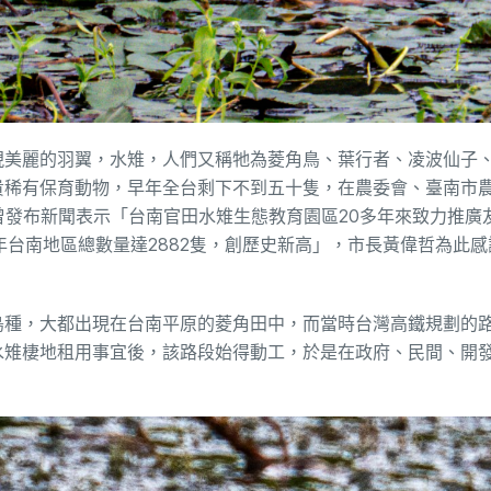
現美麗的羽翼，水雉，人們又稱牠為菱角鳥、葉行者、凌波仙子
貴稀有保育動物，早年全台剩下不到五十隻，在農委會、臺南市
就曾發布新聞表示「台南官田水雉生態教育園區20多年來致力推廣
 年台南地區總數量達2882隻，創歷史新高」，市長黃偉哲為此
鳥種，大都出現在台南平原的菱角田中，而當時台灣高鐵規劃的
水雉棲地租用事宜後，該路段始得動工，於是在政府、民間、開