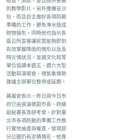
檢整、測試，並且提供安裝
的教學影片。另外應備妥沙
包，而且自主做好各項防颱
準備的工作，避免淹水造成
財物損失。同時他也指示各
區公所宣導讓民眾能夠即刻
有效掌握降雨的情形以及及
時災情狀況。並請文化局等
單位協調本週五、週六大型
活動與演唱會，視氣象情勢
建議主辦單位暫停或延期。
蔣萬安表示，昨日與今日市
府已由張溫德副市長、府級
副秘書長及研考會，針對臺
北市各項防颱的準備工作進
行實地抽查與複查，發現部
分公園仍有淤積情形，他責