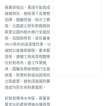
綜合
(1322)
蔣萬安指出，風雨可能造成
路樹倒伏、樹枝落下及建物
文教
(946)
招牌、圍籬受損，指示工務
局、公園處立即針對路樹與
鄰里公園內樹木進行全面巡
生活
(738)
檢、加固與修剪，並在最後
48小時內完成清理作業，以
娛樂
(644)
縮短災後復原期程。要求都
發局、捷運工程局等相關單
位針對塔吊、施工作業機
醫療
(606)
具、圍籬及懸掛物進行全面
檢查，對需拆卸或加固項目
立即處置，避免因強風吹襲
造成市民生命財產風險。
針對易積淹水地區，蔣萬安
要求水利處檢視抽水機具預