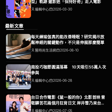
型」軌跡 邀影迷「保持好奇」走入電影
編輯中心
2026-03-30
最新文章
每天練瑜伽真的能改善睡眠？研究揭示放
鬆神經的關鍵動作，不只是伸展那麼簡單
醫時尚生活網
2026-08-10
南投巧咖節圓滿落幕 10天吸引55萬人次
參與
編輯中心
2026-06-28
台日合作電影《鼠一般的你》北影首映 曾
敬驊苦花兩個月狂背日文 岸井雪乃來台展
開療傷之旅
編輯中心
2026-07-05