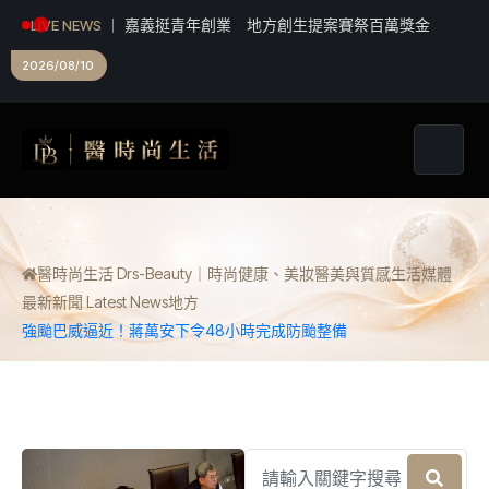
嘉義挺青年創業 地方創生提案賽祭百萬獎金
LIVE NEWS
2026/08/10
醫時尚生活 Drs-Beauty｜時尚健康、美妝醫美與質感生活媒體
最新新聞 Latest News
地方
強颱巴威逼近！蔣萬安下令48小時完成防颱整備