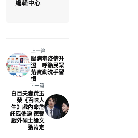
編輯中心
上一篇
腸病毒疫情升
溫 呼籲民眾
落實勤洗手習
慣
下一篇
白目夫妻黃玉
榮《百味人
生》戲內命危
託孤催淚 德馨
戲外碩士論文
獲肯定