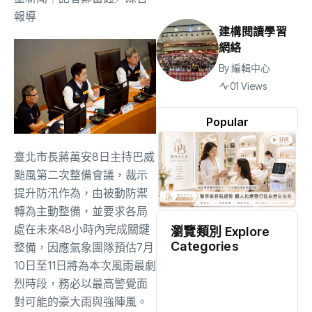
報導
建構閱讀學習
網絡
By
編輯中心
01 Views
Popular
臺北市長蔣萬安8日主持巴威
颱風第二次整備會議，裁示
提升防汛作為，由被動防禦
轉為主動整備，並要求各局
處在未來48小時內完成關鍵
瀏覽類別 Explore
Categories
整備，因應氣象團隊預估7月
10日至11日將為本次風雨最劇
地方
(2553)
烈時段，務必以最高警覺面
對可能的豪大雨與強陣風。