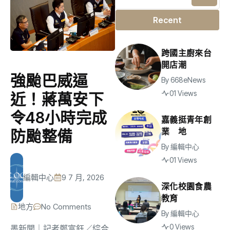
Recent
跨國主廚來台
開店潮
強颱巴威逼
By
668eNews
01 Views
近！蔣萬安下
令48小時完成
嘉義挺青年創
業 地
防颱整備
By
編輯中心
01 Views
編輯中心
9 7 月, 2026
深化校園食農
教育
地方
No Comments
By
編輯中心
0 Views
墨新聞
｜記者鄭富鈺／綜合