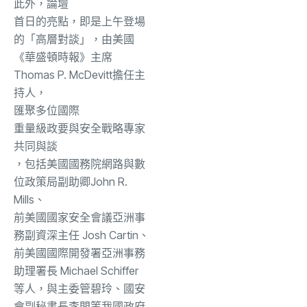
此外，
論壇
首日的亮點，即是上午登場
的「高層對談」，由美國
《華盛頓時報》主席
Thomas P. McDevitt擔任主
持人，
匯聚多位
國際
重量級政要與安全戰略專家
共同與談
，包括美國國務院網路與數
位政策局副助卿John R.
Mills、
前美國國家安全會議亞洲事
務副資深主任 Josh Cartin、
前美國國際開發署亞洲事務
助理署長 Michael Schiffer
等人，與主委管碧玲、國安
會副秘書長李問等我國政府