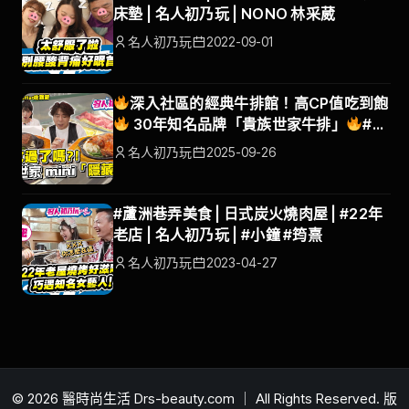
床墊 | 名人初乃玩 | NONO 林采葳
名人初乃玩
2022-09-01
深入社區的經典牛排館！高CP值吃到飽
30年知名品牌「貴族世家牛排」
#名
人初乃玩#貴族mini#貴族世家 #梁赫群 #
名人初乃玩
2025-09-26
筠熹
#蘆洲巷弄美食 | 日式炭火燒肉屋 | #22年
老店 | 名人初乃玩 | #小鐘 #筠熹
名人初乃玩
2023-04-27
© 2026 醫時尚生活 Drs-beauty.com ｜ All Rights Reserved. 版