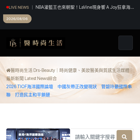
NBA灌籃王也來朝聖！LaVine現身饗 A Joy狂拿海
LIVE NEWS
鮮 網笑：吃飯免費看球星
2026/08/06
醫時尚生活 Drs-Beauty｜時尚健康、美妝醫美與質感生活媒體
最新新聞 Latest News
綜合
2026 TIOF海洋國際論壇 中國灰帶正改變現狀 管碧玲籲國際串
聯 打造民主和平鎖鏈