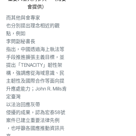
會提供）
而其他
與會專家
也分別提出理念相近的觀
點，例如
李
問副秘書長
指出，中國透過海上執法等
手段推進擴張主義目標，並
提出「TENACITY」韌性架
構，強調應從海域意識、民
主韌性及國際合作等面向提
升應處能力；John R. Mills肯
定臺灣
以
法治回應灰
帶
侵擾的成果，認為
宏泰58號
案件
已建立重要法律先例
，也呼籲各國應推動資訊共
享