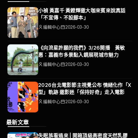
小禎 黃嘉千 黃鐙輝邀大咖來賓來說真話
「不宣傳、不設腳本」
編輯中心
2026-03-30
《向流星許願的我們》3/26開播 黃敏
惠：嘉義市多景點入鏡展現城市魅力
編輯中心
2026-03-30
2026台北電影節主視覺公布 情緒化作「X
型」軌跡 邀影迷「保持好奇」走入電影
編輯中心
2026-03-30
最新文章
失眠族看過來 | 開箱頂級高密度天然乳膠