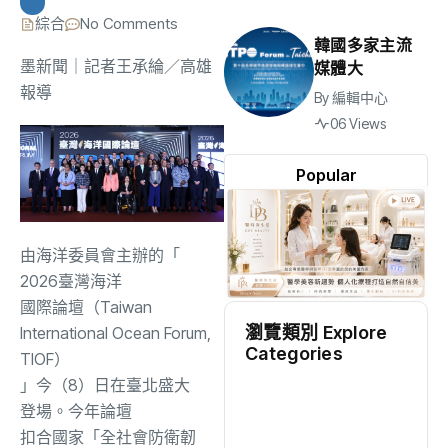
綜合
No Comments
韓國多家主流
墨新聞
｜記者王承綸／高雄
媒體大
報導
By
編輯中心
06 Views
Popular
由海洋委員會主辦的「
2026臺灣
海洋
國際論壇（Taiwan
瀏覽類別 Explore
International Ocean Forum,
Categories
TIOF）
」
今（8）日在臺北
盛大
地方
(2477)
登場。今年論壇
扣合國家「全社會防衛韌