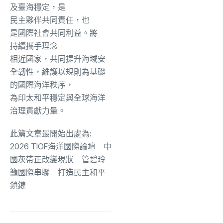
及臺海穩定，是
民主夥伴共同責任，也
是國際社會共同利益
。
將
持續攜手理念
相近國家，共同提升海域安
全韌性，維護以規則為基礎
的國際海洋秩序，
為印太和平穩定與全球海洋
治理貢獻力量。
此篇文章最開始出處為:
2026 TIOF海洋國際論壇 中
國灰帶正改變現狀 管碧玲
籲國際串聯 打造民主和平
鎖鏈