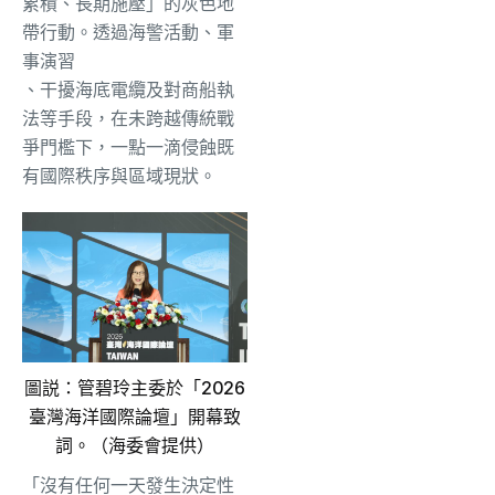
累積、長期施壓」的灰色地
帶行動。透過海警活動、軍
事
演
習
、干擾海底電纜及對商船執
法等手段，在未跨越傳統戰
爭門檻下，一點一滴侵蝕既
有國際秩序與區域現狀。
圖説：管碧玲主委於「2026
臺灣海洋國際論壇」開幕致
詞。（海委會提供）
「沒有任何一天發生決定性