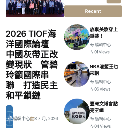
Recent
放棄美妝穿上
2026 TIOF海
重裝！
洋國際論壇
By
編輯中心
中國灰帶正改
01 Views
變現狀 管碧
NBA灌籃王也
玲籲國際串
來朝
By
編輯中心
聯 打造民主
06 Views
和平鎖鏈
臺灣文博會點
亮空總
編輯中心
8 7 月, 2026
By
編輯中心
04 Views