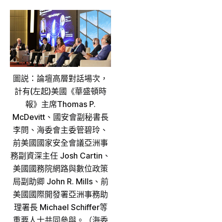
圖説：論壇高層對話場次，
計有(左起)美國《華盛頓時
報》主席Thomas P.
McDevitt、國安會副秘書長
李問、海委會主委管碧玲、
前美國國家安全會議亞洲事
務副資深主任 Josh Cartin、
美國國務院網路與數位政策
局副助卿 John R. Mills、前
美國國際開發署亞洲事務助
理署長 Michael Schiffer等
重要人士共同參與。（海委