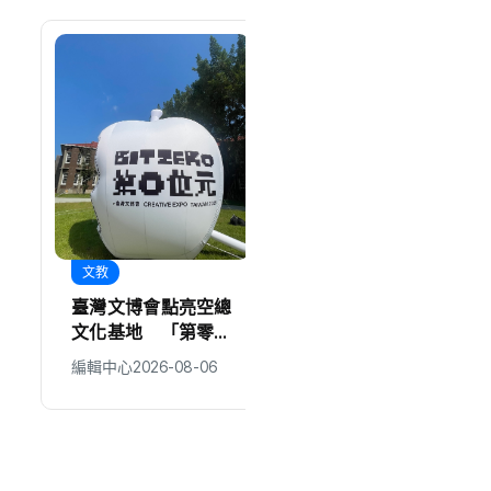
文教
旅遊
臺灣文博會點亮空總
韓國多家主流媒體大
文化基地 「第零位
力報導！ 台中魅力
元」五大展區回歸創
躍上國際掀話題
編輯中心
2026-08-06
編輯中心
2026-08-06
作起點