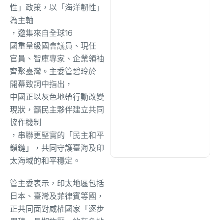
綜合
(1307)
性」政策，以「海洋韌性」
為主軸
，邀集來自
全球
1
6
文教
(927)
國重量級國會議員、
現任
官員、智庫專家、企業領袖
生活
(721)
齊聚臺灣
。
主委
管碧玲
於
開幕
致詞
中
指出
，
中國正以灰色地帶行動改變
娛樂
(623)
現狀，籲民主夥伴建立共同
協作
機制
醫療
(593)
，串聯更堅實的「民主和平
鎖鏈」，共同守護臺海及印
太海域的和平穩定。
管主委表示，印太地區包括
日本、臺灣及菲律賓等國，
正共同面對威權國家「逐步