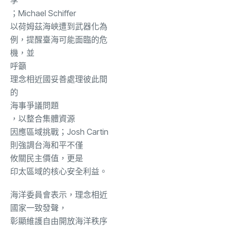
；
Michael Schiffer
以荷姆茲海峽遭到武器化為
例，提醒臺海可能面臨的危
機，並
呼籲
理念相近國妥善處理彼此間
的
海
事
爭議
問題
，以整合集體資源
因應區域挑戰
；
Josh Cartin
則強調台海和平不僅
攸關民主
價值，
更是
印太區域的
核心安全利益
。
海洋委員會表示，理念相近
國家一致發聲，
彰顯維護自由開放海洋秩序