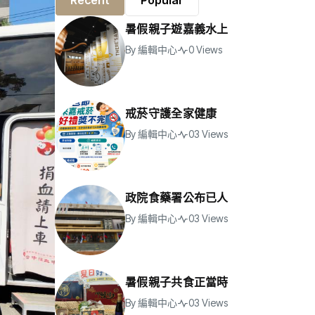
Recent
Popular
暑假親子遊嘉義水上
By
編輯中心
0 Views
戒菸守護全家健康
By
編輯中心
03 Views
政院食藥署公布已人
By
編輯中心
03 Views
暑假親子共食正當時
By
編輯中心
03 Views