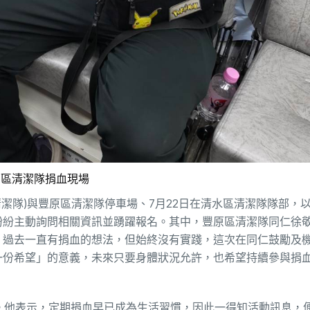
原區清潔隊捐血現場
潔隊)與豐原區清潔隊停車場、7月22日在清水區清潔隊隊部，以
紛紛主動詢問相關資訊並踴躍報名。其中，豐原區清潔隊同仁徐
，過去一直有捐血的想法，但始終沒有實踐，這次在同仁鼓勵及
一份希望」的意義，未來只要身體狀況允許，也希望持續參與捐
。他表示，定期捐血早已成為生活習慣，因此一得知活動訊息，