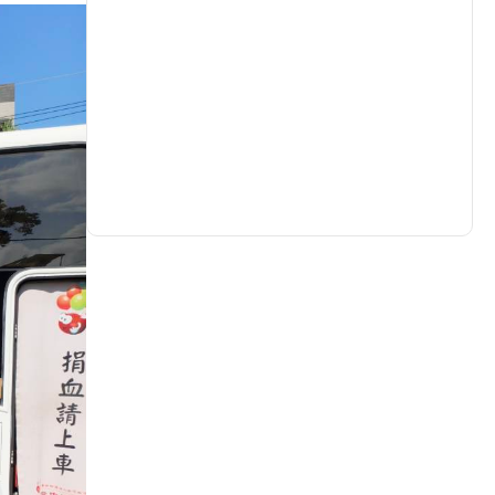
生活
(733)
娛樂
(632)
醫療
(602)