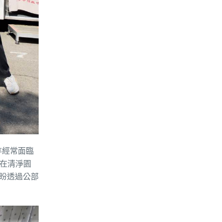
存經常面臨
別在清淨園
盼透過公部