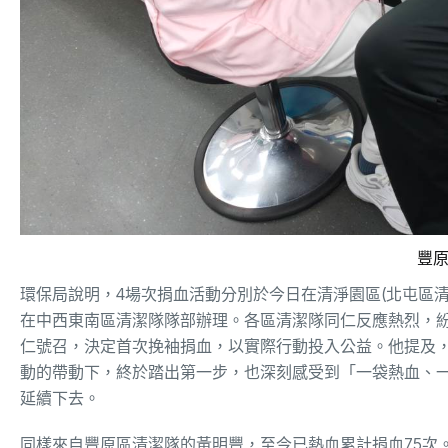
豐
環保局說明，4場次捐血活動分別於今日在清淨園區(北屯區清
在中西東南區清潔隊隊部辦理。各區清潔隊同仁反應熱烈，
仁號召，決定首次挽袖捐血，以實際行動投入公益。他提及
動的帶動下，終於踏出第一步，也深刻感受到「一袋熱血、
延續下去。
同樣來自豐原區清潔隊的黃明豐，至今已熱血累計捐血75次