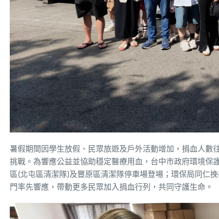
暑假期間因學生放假、民眾旅遊及戶外活動增加，捐血人數
挑戰。為響應公益並協助穩定醫療用血，台中市政府環境保護局
區(北屯區清潔隊)及豐原區清潔隊停車場登場；環保局同仁
門率先響應，帶動更多民眾加入捐血行列，共同守護生命。