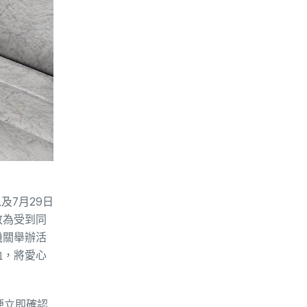
及7月29日
敬為受到同
機關舉辦活
血，將愛心
便立即確認