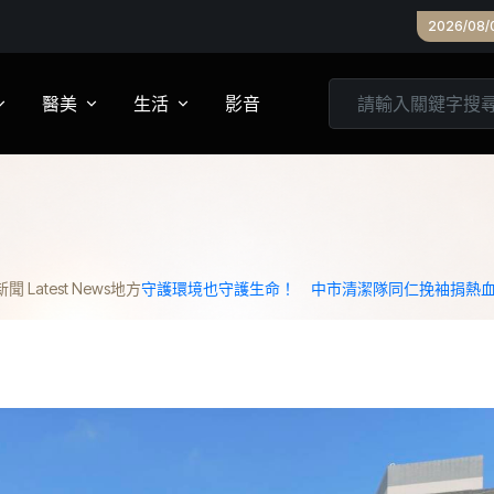
林縣政府持續
2026/08/
醫美
生活
影音
養
皮膚管理
心靈
妝
診所專欄
居家
 Latest News
地方
守護環境也守護生命！ 中市清潔隊同仁挽袖捐熱
家建議
醫美實測
旅遊
箱
美食
城市生活
親子文教