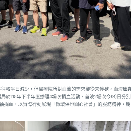
往往較平日減少，但醫療院所對血液的需求卻從未停歇，血液庫
於115年下半年度辦理4場次捐血活動，首波2場次今(8)日分
挽袖捐血，以實際行動展現「做環保也關心社會」的服務精神，期