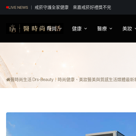
政院食藥署公布已人道撲殺及銷毀羊隻檢驗結果 雲
LIVE NEWS
追查戴奧辛污染源 全力守護環境安全
時尚
健康
醫療
美妝
影視娛樂
身體健康
疾病新知
保
明星妝法
運動保健
醫療科普
彩
醫時尚生活 Drs-Beauty｜時尚健康、美妝醫美與質感生活媒體
最新新聞
潮流趨勢
營養
醫師訪談
專
穿搭
心理
開
精品話題
睡眠
流行文化