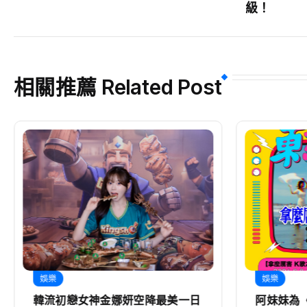
級！
相關推薦 Related Post
娛樂
娛樂
阿妹妹為《東！帶我走》合體拍宣
展榮展瑞