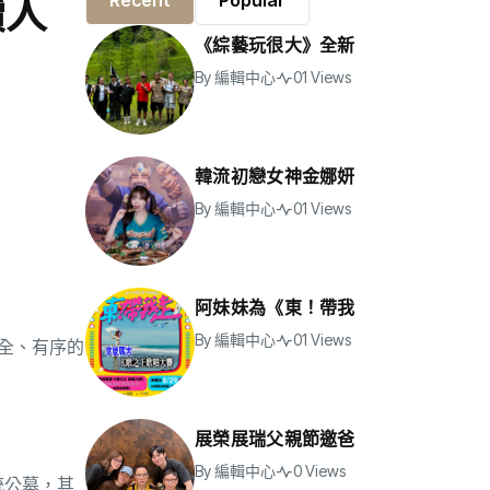
續人
Recent
Popular
《綜藝玩很大》全新
By
編輯中心
01 Views
韓流初戀女神金娜妍
By
編輯中心
01 Views
阿妹妹為《東！帶我
By
編輯中心
01 Views
全、有序的
展榮展瑞父親節邀爸
By
編輯中心
0 Views
統公墓，其