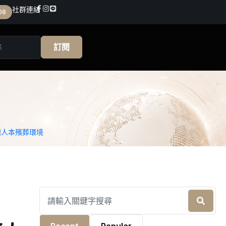
社群連結
08
訂閱
續人本殯葬環境