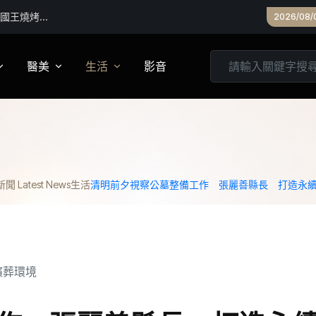
》國王燒烤節
2026/08/
醫美
生活
影音
養
皮膚管理
心靈
妝
診所專欄
居家
 Latest News
生活
清明前夕視察公墓整備工作 張麗善縣長 打造永
家建議
醫美實測
旅遊
箱
美食
城市生活
親子文教