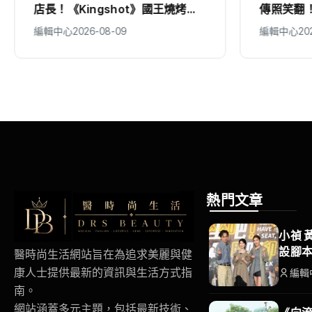
傳照笑翻！自虧：「我們有生鏽
餐」！展
嗎？」 30年後竟變肚子先碰肚子
「兒子」
編輯中心
2026-08-09
編輯中心
20
熱門文章
小禎 
設腳
醫時尚生活網站旨在為追求美麗與健
康人士提供最新的資訊與生活方式指
編輯
南。
網站涵蓋多元主題，包括最新技術、