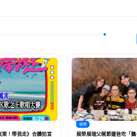
娛樂
父親節邀爸吃「鵝子晚
LCY 呂植宇飛倫敦拍MV出