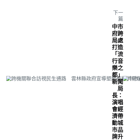
下一
篇
中市
府跨
局處
打造
「流
行音
樂之
都」
新聞
局
長：
演唱
會經
濟帶
動城
市品
牌升