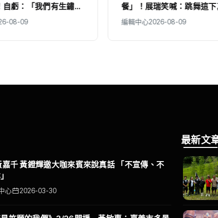
瑞笑喊：跳舞這下真成
穫！路邊搭訕陌生人 竟真
了！
入鏡
26-08-09
編輯中心
2026-08-09
最新文
黃嘉千 黃鐙輝邀大咖來賓來說真話 「不宣傳、不
本」
中心
2026-03-30