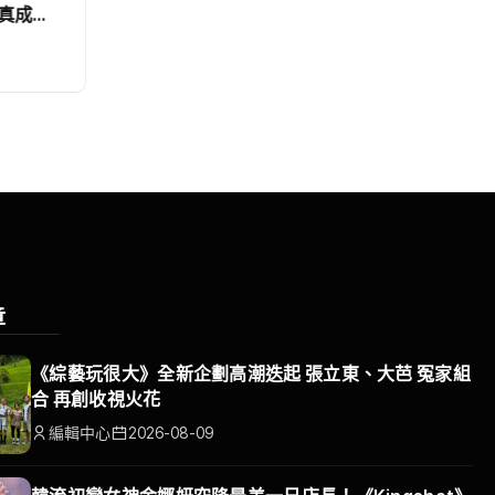
的答應
宴！ 浩子、千千奔走替新娘圓夢
跨國辦桌完成三對新人遺憾
編輯中心
2026-08-09
章
《綜藝玩很大》全新企劃高潮迭起 張立東、大芭 冤家組
合 再創收視火花
編輯中心
2026-08-09