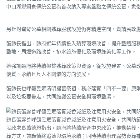
中口湖鄉蚵寮傳統公墓為首次納入專案盤點之傳統公墓，象
另針對崙背公墓相關殯葬服務設施仍有精進空間，責請民政
張縣長指出，縣府近年持續投入殯葬環境改善，提升整體服務
整地、周邊道路改善、排水設施優化及環境綠美化等工作。
她強調縣府將持續盤整殯葬政策與資源，從設施建置、公墓
優質、永續且具人本關懷的方向發展。
張縣長也呼籲民眾清明掃墓祭祖，務必落實「四不一要」原
以及垃圾要帶走，共同維護公墓安全與環境整潔。
縣長張麗善呼籲民眾落實減香減紙及注意用火安全，共同防
民政處長蕭德恕指出，縣府將持續配合中央政策，推動禁葬
葬方式，兼顧慎終追遠與環境永續；同時持續辦理弱勢喪葬