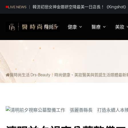
韓流初戀女神金娜妍空降最美一日店長！《Kingshot
LIVE NEWS
攜手焦糖楓串燒、柒息地居酒屋端出國王級美味狂潮
時尚
健康
醫療
美妝
影視娛樂
身體健康
疾病新知
保
明星妝法
運動保健
醫療科普
彩
醫時尚生活 Drs-Beauty｜時尚健康、美妝醫美與質感生活媒體
最新新聞
潮流趨勢
營養
醫師訪談
專
穿搭
心理
開
精品話題
睡眠
流行文化