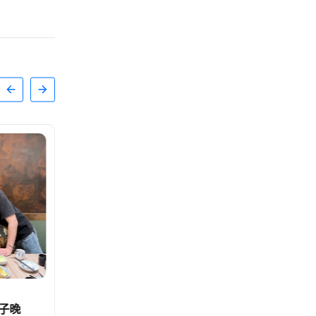
娛樂
意外收
《請世界吃桌》紐約時報廣場辦婚