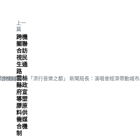
上一
篇
跨機
關聯
合訪
視民
生通
路
雲林
縣政
府宣
導塑
膠原
料供
需媒
合機
制