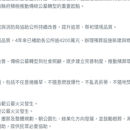
徵縣府積極推動傳統公墓轉型的重要起點。
處與消防局協助公所持續改善，提升追思、祭祀環境品質。
品質，4年來已補助各公所逾4200萬元，辦理殯葬設施新建與
改善、傳統公墓轉型到社會照顧，逐步建立完善制度，推動殯葬
則，包括不任意燒雜草、不隨意燃放爆竹、不亂丟菸蒂、不隨地
範公墓火災發生。
、遷葬及整體規劃，朝公園化、綠美化方向發展，並鼓勵樹葬、
補助，提供民眾必要協助。