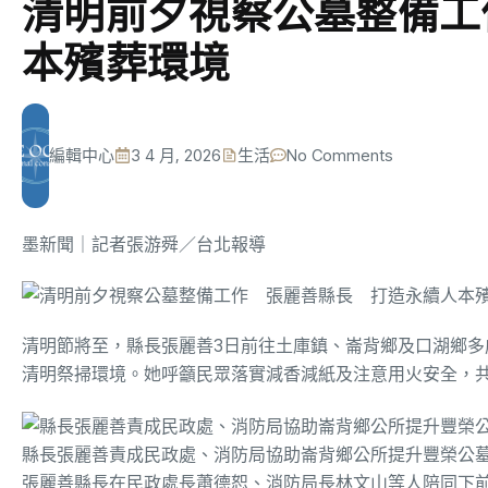
清明前夕視察公墓整備工
本殯葬環境
編輯中心
3 4 月, 2026
生活
No Comments
墨新聞
｜記者張游舜／台北報導
清明節將至，縣長張麗善3日前往土庫鎮、崙背鄉及口湖鄉
清明祭掃環境。她呼籲民眾落實減香減紙及注意用火安全，
縣長張麗善責成民政處、消防局協助崙背鄉公所提升豐榮公
張麗善縣長在民政處長蕭德恕、消防局長林文山等人陪同下