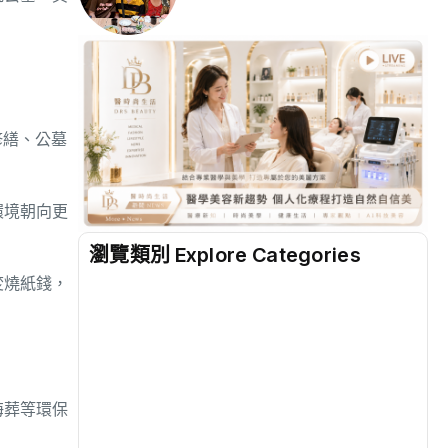
修繕、公墓
環境朝向更
瀏覽類別 Explore Categories
焚燒紙錢，
地方
(2528)
綜合
(1311)
海葬等環保
文教
(940)