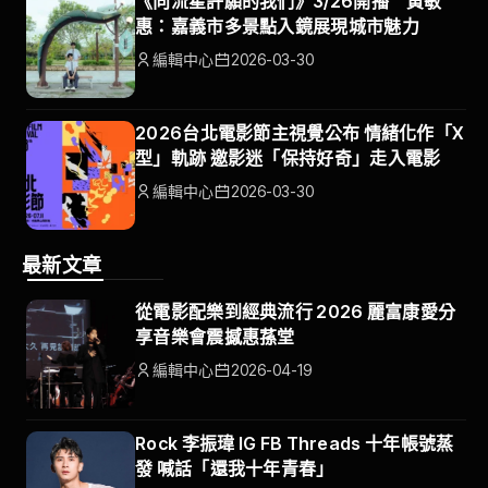
《向流星許願的我們》3/26開播 黃敏
惠：嘉義市多景點入鏡展現城市魅力
編輯中心
2026-03-30
2026台北電影節主視覺公布 情緒化作「X
型」軌跡 邀影迷「保持好奇」走入電影
編輯中心
2026-03-30
最新文章
從電影配樂到經典流行 2026 麗富康愛分
享音樂會震撼惠蓀堂
編輯中心
2026-04-19
Rock 李振瑋 IG FB Threads 十年帳號蒸
發 喊話「還我十年青春」