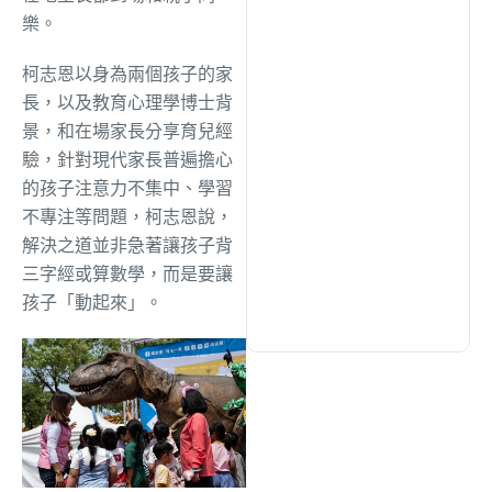
綜合
(1311)
樂。
柯志恩以身為兩個孩子的家
文教
(942)
長，以及教育心理學博士背
景，和在場家長分享育兒經
生活
(734)
驗，針對現代家長普遍擔心
的孩子注意力不集中、學習
不專注等問題，柯志恩說，
娛樂
(643)
解決之道並非急著讓孩子背
三字經或算數學，而是要讓
醫療
(602)
孩子「動起來」。