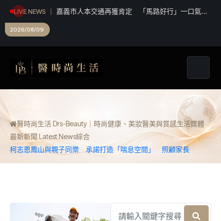
嘉義市人本交通再獲肯定 「馬路好行」一口氣拿
LIVE NEWS
下3項工程獎
2026/08/09
醫時尚生活 Drs-Beauty｜時尚健康、美妝醫美與質感生活媒體
最新新聞 Latest News
綜合
柯志恩鳳山與親子同樂 承諾打造「喘息空間」 照顧家長