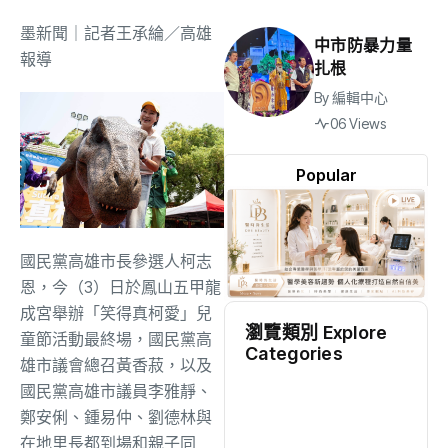
墨新聞
｜記者王承綸／高雄
中市防暴力量
報導
扎根
By
編輯中心
06 Views
Popular
國民黨高雄市長參選人柯志
恩，今（3）日於鳳山五甲龍
成宮舉辦「笑得真柯愛」兒
瀏覽類別 Explore
童節活動最終場，國民黨高
Categories
雄市議會總召黃香菽，以及
地方
(2531)
國民黨高雄市議員李雅靜、
鄭安俐、鍾易仲、劉德林與
在地里長都到場和親子同