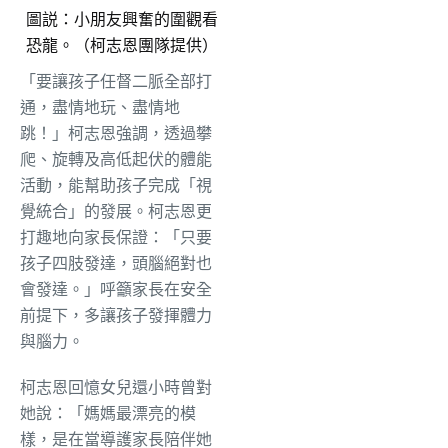
圖説：小朋友興奮的圍觀看
恐龍。（柯志恩團隊提供）
「要讓孩子任督二脈全部打
通，盡情地玩、盡情地
跳！」柯志恩強調，透過攀
爬、旋轉及高低起伏的體能
活動，能幫助孩子完成「視
覺統合」的發展。柯志恩更
打趣地向家長保證：「只要
孩子四肢發達，頭腦絕對也
會發達。」呼籲家長在安全
前提下，多讓孩子發揮體力
與腦力。
柯志恩回憶女兒還小時曾對
她說：「媽媽最漂亮的模
樣，是在當導護家長陪伴她