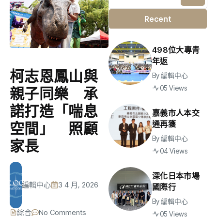
Recent
498位大專青
年返
柯志恩鳳山與
By
編輯中心
05 Views
親子同樂 承
諾打造「喘息
嘉義市人本交
通再獲
空間」 照顧
By
編輯中心
家長
04 Views
深化日本市場
編輯中心
3 4 月, 2026
國際行
By
編輯中心
綜合
No Comments
05 Views