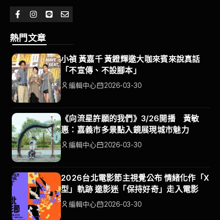
熱門文章
小禎 黃嘉千 黃鐙輝邀大咖來賓來說真話
「不宣傳、不設腳本」
編輯中心
2026-03-30
《向流星許願的我們》3/26開播 黃敏
惠：嘉義市多景點入鏡展現城市魅力
編輯中心
2026-03-30
2026台北電影節主視覺公布 情緒化作「X
型」軌跡 邀影迷「保持好奇」走入電影
編輯中心
2026-03-30