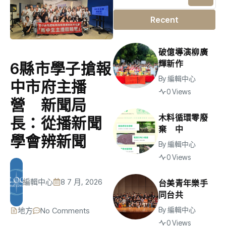
Recent
破億導演柳廣
輝新作
6縣市學子搶報
By
編輯中心
中市府主播
0 Views
營 新聞局
木料循環零廢
長：從播新聞
棄 中
學會辨新聞
By
編輯中心
0 Views
編輯中心
8 7 月, 2026
台美青年樂手
同台共
By
編輯中心
地方
No Comments
0 Views