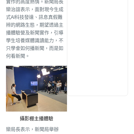
實作的高度熱情。新聞局長
綜合
(1306)
欒治誼表示，面對現今生成
式AI科技發達、訊息真假難
文教
(937)
辨的網路生態，期望透過主
播體驗營及新聞實作，引導
學生培養媒體識讀能力，不
生活
(732)
只學會如何播新聞，而是如
何看新聞。
娛樂
(631)
醫療
(600)
攝影棚主播體驗
欒局長表示，新聞局舉辦