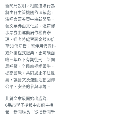
新聞局說明，相關違法行為
將由各主管機關依法裁處，
演唱會票券黃牛由新聞局、
藝文票券由文化局、體育賽
事票券由運動局依權責辦
理，違者將處票面金額10倍
至50倍罰鍰；若使用假資料
或外掛程式搶票，更可能面
臨三年以下有期徒刑。新聞
局呼籲，全民應拒絕黃牛、
提高警覺，共同遏止不法風
氣，讓藝文及運動活動回歸
公平、安全的參與環境。
此篇文章最開始出處為:
6縣市學子搶報中市府主播
營 新聞局長：從播新聞學