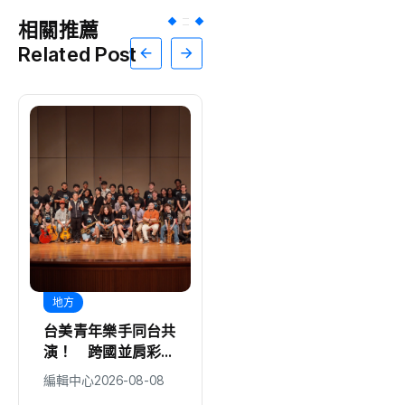
相關推薦
Related Post
地方
地方
台美青年樂手同台共
中台灣觀光推廣獲新
演！ 跨國並肩彩排
加坡業者熱烈迴
激盪爵士新火花 展
響！ 中市觀旅局整
編輯中心
2026-08-08
編輯中心
2026-08-08
現台中爵士人才培育
合星國觀光資源 佈