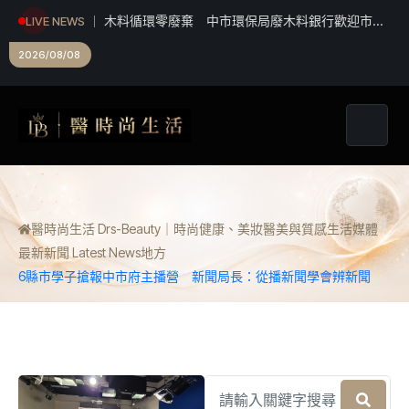
木料循環零廢棄 中市環保局廢木料銀行歡迎市民
LIVE NEWS
踴躍領用
台美青年樂手同台共演！ 跨國並肩彩排激盪爵士
新火花 展現台中爵士人才培育成果
2026/08/08
醫時尚生活 Drs-Beauty｜時尚健康、美妝醫美與質感生活媒體
最新新聞 Latest News
地方
6縣市學子搶報中市府主播營 新聞局長：從播新聞學會辨新聞