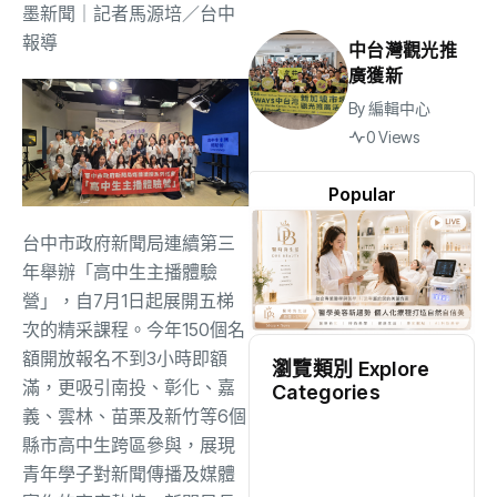
墨新聞
｜記者馬源培／台中
報導
中台灣觀光推
廣獲新
By
編輯中心
0 Views
Popular
台中市政府新聞局連續第三
年舉辦「高中生主播體驗
營」，自7月1日起展開五梯
次的精采課程。今年150個名
額開放報名不到3小時即額
瀏覽類別 Explore
滿，更吸引南投、彰化、嘉
Categories
義、雲林、苗栗及新竹等6個
地方
(2523)
縣市高中生跨區參與，展現
青年學子對新聞傳播及媒體