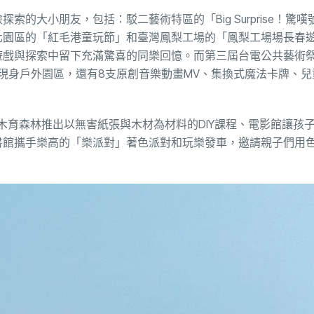
的大小朋友，包括：駁二藝術特區的「Big Surprise！驚嘆
化園區的「紅毛港童玩節」和臺灣鳳梨工場的「鳳梨工場場長春
遊戲與探索中留下充滿驚喜的同樂回憶。而第三屆台電公共藝術
作品現身戶外園區，還有8支原創音樂動畫MV、集換式魔法卡牌、
木育森林推出以無害紙張與木材為材料的DIY課程、電影館讓孩
書館攜手樂高的「樂派對」著色派對和玩樂發車，邀請親子們用