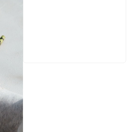
生活
(733)
娛樂
(632)
醫療
(602)