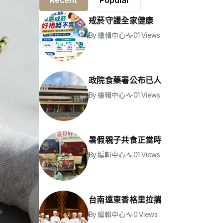
Recent
Popular
戒菸守護全家健康
By
編輯中心
01 Views
政院食藥署公布已人
By
編輯中心
01 Views
暑假親子共食正當時
By
編輯中心
01 Views
台南遠東香格里拉攜
By
編輯中心
0 Views