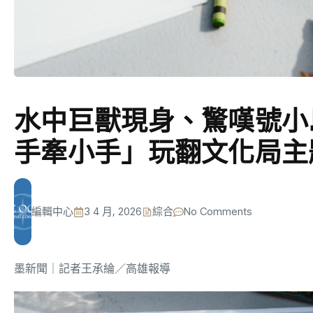
水中巨獸現身、驚嘆號小
手牽小手」玩翻文化局主
編輯中心
3 4 月, 2026
綜合
No Comments
墨新聞
｜記者王承綸／高雄報導