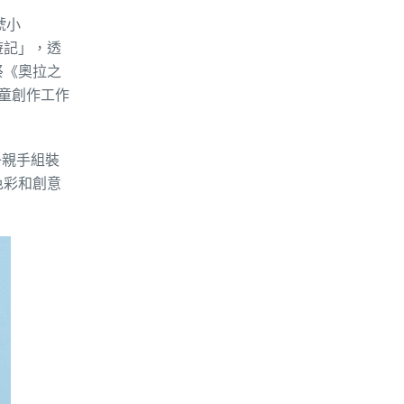
號小
遊記」，透
祭《奧拉之
兒童創作工作
子親手組裝
色彩和創意