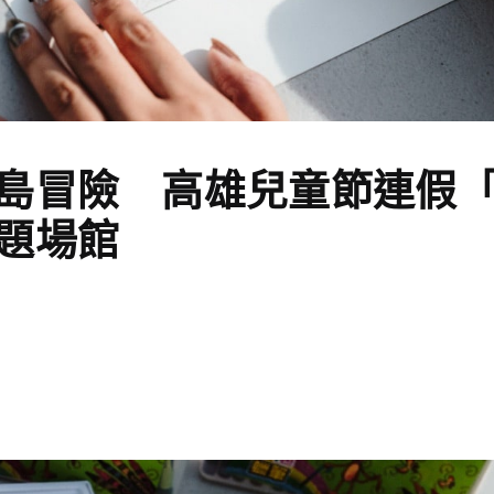
島冒險 高雄兒童節連假
題場館