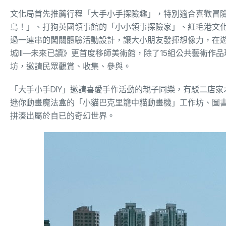
文化局首先推薦行程「大手小手探險趣」，特別適合喜歡冒險探索
島！」、打狗英國領事館的「小小領事探險家」、紅毛港文
過一連串的闖關體驗活動設計，讓大小朋友發揮想像力，在
城III—未來已讀》更首度移師美術館，除了15組公共藝術
坊，邀請民眾觀賞、收集、參與。
「大手小手DIY」邀請喜愛手作活動的親子同樂，有駁二店家
迷你動畫魔法盒的「小貓巴克里籠中貓動畫機」工作坊、圖
拼湊出屬於自已的奇幻世界。