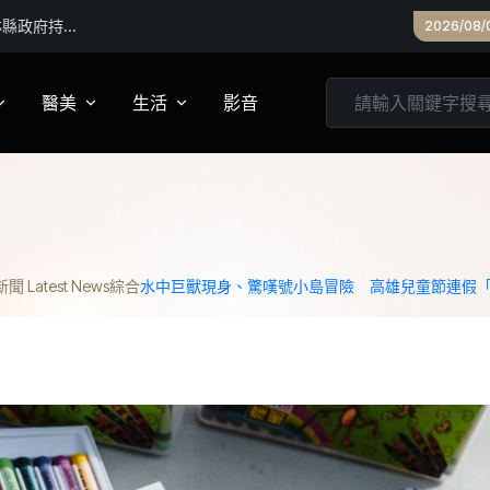
2026/08/
醫美
生活
影音
養
皮膚管理
心靈
妝
診所專欄
居家
 Latest News
綜合
水中巨獸現身、驚嘆號小島冒險 高雄兒童節連假
家建議
醫美實測
旅遊
箱
美食
城市生活
親子文教