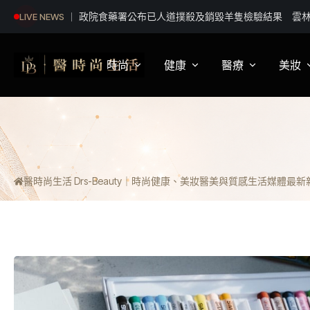
暑假親子共食正當時 雲林好魚前進花博陪爸爸過節
LIVE NEWS
時尚
健康
醫療
美妝
影視娛樂
身體健康
疾病新知
保
明星妝法
運動保健
醫療科普
彩
醫時尚生活 Drs-Beauty｜時尚健康、美妝醫美與質感生活媒體
最新新聞
潮流趨勢
營養
醫師訪談
專
穿搭
心理
開
精品話題
睡眠
流行文化