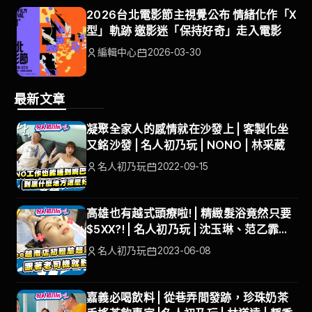
2026台北電影節主視覺公布 情緒化作「X
型」軌跡 邀影迷「保持好奇」走入電影
編輯中心
2026-03-30
最新文章
凝聚全家人的感情就在沙發上 | 客製化坐
又銘沙發 | 名人初乃玩 | NONO | 林采葳
名人初乃玩
2022-09-15
高雄也有越式頭療啦! | 精緻髮浴竟然只要
$5XX?! | 名人初乃玩 | 沈玉琳、范乙霏
ALBEE | #默 越式頭療會館
名人初乃玩
2023-06-08
嘉義必喝飲料 | 從巷弄間發跡，珍珠奶茶