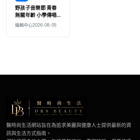
野孩子音樂節 青春
科林助聽器攜手新竹
無關年齡 小學傳唱
縣政府、聲暉聯合會
童謠 掀客語新風貌
捐贈AI數位助聽器
編輯中心
2026-08-05
編輯中心
2026-08-05
守護弱勢聽損者 共
同打造聽力友善城市
醫時尚生活網站旨在為追求美麗與健康人士提供最新的資
訊與生活方式指南。