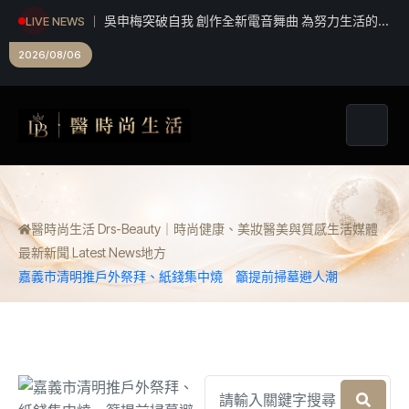
吳申梅突破自我 創作全新電音舞曲 為努力生活的人
LIVE NEWS
加油打氣
野孩子音樂節 青春無關年齡 小學傳唱童謠 掀客語
新風貌
2026/08/06
醫時尚生活 Drs-Beauty｜時尚健康、美妝醫美與質感生活媒體
最新新聞 Latest News
地方
嘉義市清明推戶外祭拜、紙錢集中燒 籲提前掃墓避人潮