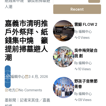
Recent
嘉義市清明推
雲鯨 FLOW 2
戶外祭拜、紙
By
編輯中心
0 Views
錢集中燒 籲
提前掃墓避人
吳申梅突破自
潮
我 創
By
編輯中心
10 Views
編輯中心
3 4 月, 2026
野孩子音樂節
青春
地方
No Comments
By
編輯中心
墨新聞
｜記者宋其佳／嘉義
09 Views