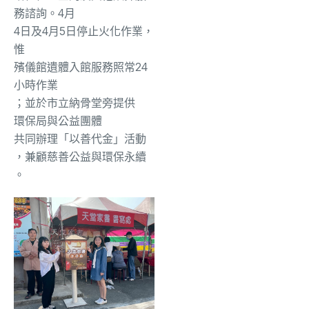
務諮詢。4月
4
日
及
4月
5
日停止火化作業，
惟
殯儀館遺體入館服務照常24
小時作業
；並
於市立納骨堂旁提供
環保局與
公益團體
共同辦理「以
善
代金」活動
，兼顧慈善公益與環保永續
。