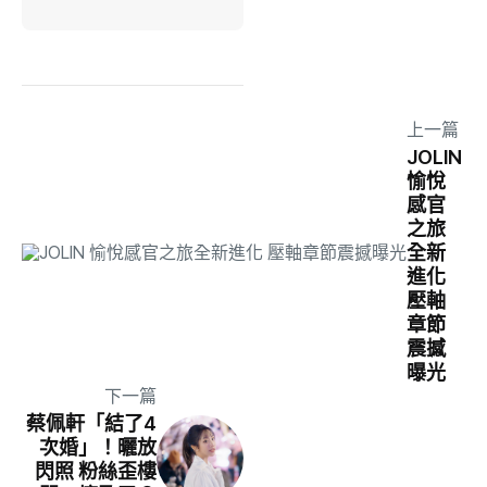
上一篇
JOLIN
愉悅
感官
之旅
全新
進化
壓軸
章節
震撼
曝光
下一篇
蔡佩軒「結了4
次婚」！曬放
閃照 粉絲歪樓