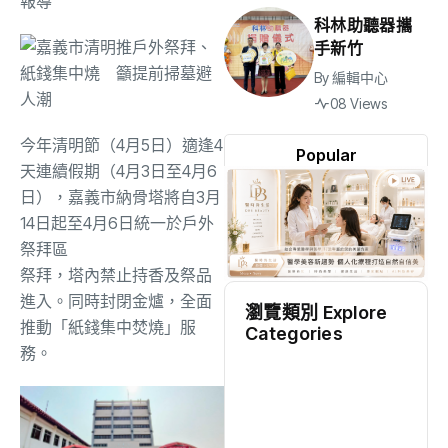
報導
科林助聽器攜
手新竹
By
編輯中心
08 Views
今
年清明節
（4月
5
日）
適逢
4
Popular
天
連續
假期
（4月
3
日至4月
6
日）
，
嘉義
市納骨
塔將
自
3
月
14
日起至
4
月
6
日統
一於
戶外
祭拜區
祭拜，塔內禁止持香及祭品
進入。同時封閉金爐，全面
瀏覽類別 Explore
推動「紙錢集中焚燒」服
Categories
務。
地方
(2473)
綜合
(1300)