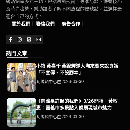
網站涵蓋多元主題，包括最新技術、專家訪談、保養技巧
及時尚趨勢，幫助讀者了解不同療程的優缺點，並選擇最
適合自己的方式。
｜
關於我們
｜
聯絡我們
｜
廣告合作
｜
熱門文章
小禎 黃嘉千 黃鐙輝邀大咖來賓來說真話
「不宣傳、不設腳本」
編輯中心
2026-03-30
《向流星許願的我們》3/26開播 黃敏
惠：嘉義市多景點入鏡展現城市魅力
編輯中心
2026-03-30