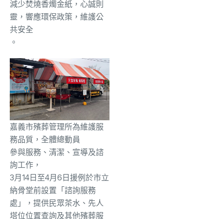
減少焚燒香燭金紙，心誠則
靈，響應環保政策，維護公
共安全
。
嘉義市殯葬管理所為維護服
務品質，全體總動員
參與服務、清潔、宣導及諮
詢工作，
3
月
14
日至4月
6
日
援例
於
市立
納骨堂前設置「諮詢服務
處」，提供民眾茶水、先人
塔位位置查詢及其他殯葬服