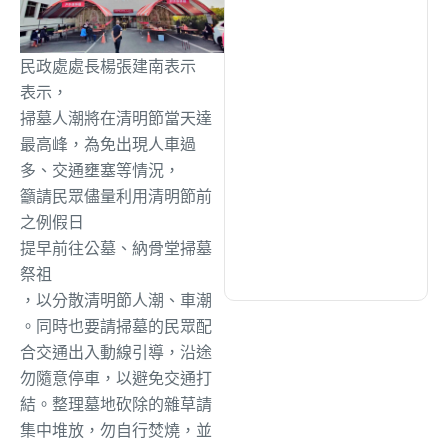
文教
(926)
民政處處長楊張建南表示
表示，
掃墓人潮將在清明節當天達
生活
(719)
最高峰，為免出現人車過
多、交通壅塞等情況，
娛樂
(623)
籲請民眾儘量利用清明節前
之例假日
提早前往公墓、納骨堂掃墓
醫療
(591)
祭祖
，以分散清明節人潮、車潮
。同時也要請掃墓的民眾配
合交通出入動線引導，沿途
勿隨意停車，以避免交通打
結。整理墓地砍除的雜草請
集中堆放，勿自行焚燒，並