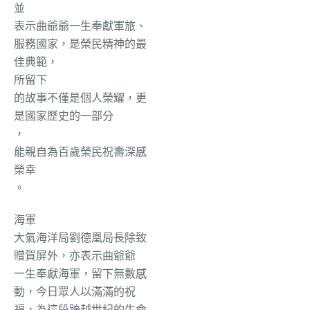
並
表示曲爺爺一生奉獻軍旅、
服務國家，是榮民精神的最
佳典範，
所留下
的故事不僅是個人榮耀，更
是國家歷史的一部分
，
能親自為百歲榮民祝壽深感
榮幸
。
海軍
大氣海洋局劉德凰局長除致
贈賀屏外，亦表示曲爺爺
一生奉獻海軍，留下無數感
動，今日眾人以滿滿的祝
福，為這段跨越世紀的生命