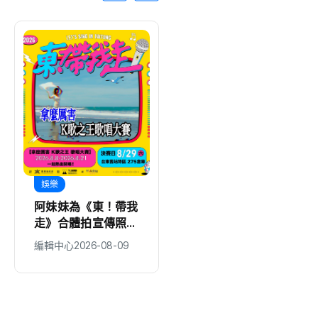
娛樂
展榮展瑞父親節邀爸
吃「鵝子晚餐」！展
瑞笑喊：跳舞這下真
編輯中心
2026-08-09
成「兒子」了！