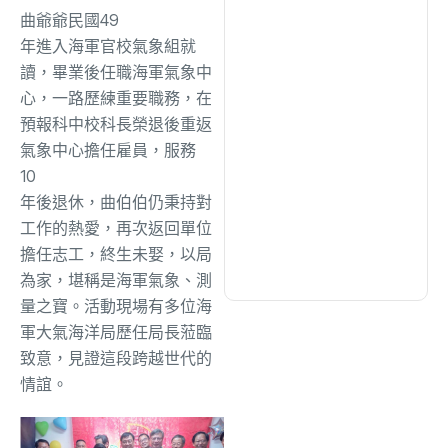
曲爺爺民國
49
年進入海軍官校氣象組就
文教
(940)
讀，畢業後任職海軍氣象中
心，一路歷練重要職務，在
生活
(733)
預報科中校科長榮退後重返
氣象中心擔任雇員，服務
10
娛樂
(643)
年後退休，曲伯伯仍秉持對
工作的熱愛，再次返回單位
醫療
(602)
擔任志工，終生未娶，以局
為家，堪稱是海軍氣象、測
量之寶。活動現場有多位海
軍大氣海洋局歷任局長蒞臨
致意，見證這段跨越世代的
情誼。