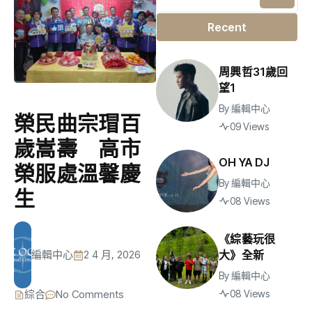
Recent
周興哲31歲回
望1
By
編輯中心
榮民曲宗瑁百
09 Views
歲嵩壽 高市
OH YA DJ
榮服處溫馨慶
By
編輯中心
生
08 Views
《綜藝玩很
大》全新
編輯中心
2 4 月, 2026
By
編輯中心
08 Views
綜合
No Comments