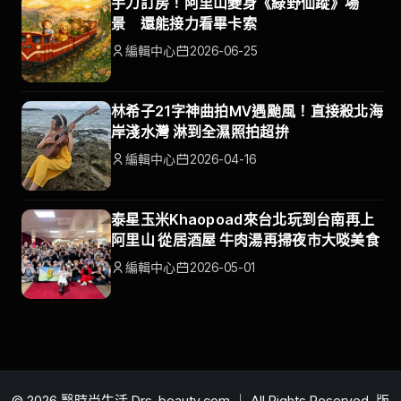
手刀訂房！阿里山變身《綠野仙蹤》場
景 還能接力看畢卡索
編輯中心
2026-06-25
林希子21字神曲拍MV遇颱風！直接殺北海
岸淺水灣 淋到全濕照拍超拚
編輯中心
2026-04-16
泰星玉米Khaopoad來台北玩到台南再上
阿里山 從居酒屋 牛肉湯再掃夜市大啖美食
編輯中心
2026-05-01
© 2026 醫時尚生活 Drs-beauty.com ｜ All Rights Reserved. 版