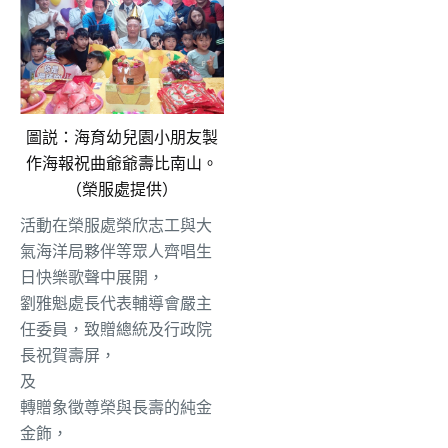
圖説：海育幼兒園小朋友製
作海報祝曲爺爺壽比南山。
（榮服處提供）
活動在榮服處榮欣志工與大
氣海洋局夥伴等眾人齊唱生
日快樂歌聲中展開，
劉雅魁處長代表輔導會嚴主
任委員，致贈總統及行政院
長祝賀壽屏，
及
轉贈象徵尊榮與長壽的純金
金飾，