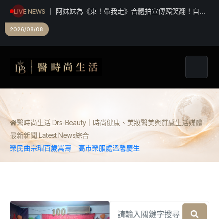
阿妹妹為《東！帶我走》合體拍宣傳照笑翻！自
LIVE NEWS
虧：「我們有生鏽嗎？」 30年後竟變肚子先碰肚子
2026/08/08
醫時尚生活 Drs-Beauty｜時尚健康、美妝醫美與質感生活媒體
最新新聞 Latest News
綜合
榮民曲宗瑁百歲嵩壽 高市榮服處溫馨慶生