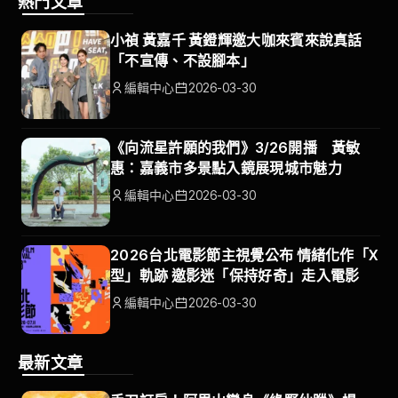
熱門文章
小禎 黃嘉千 黃鐙輝邀大咖來賓來說真話
「不宣傳、不設腳本」
編輯中心
2026-03-30
《向流星許願的我們》3/26開播 黃敏
惠：嘉義市多景點入鏡展現城市魅力
編輯中心
2026-03-30
2026台北電影節主視覺公布 情緒化作「X
型」軌跡 邀影迷「保持好奇」走入電影
編輯中心
2026-03-30
最新文章