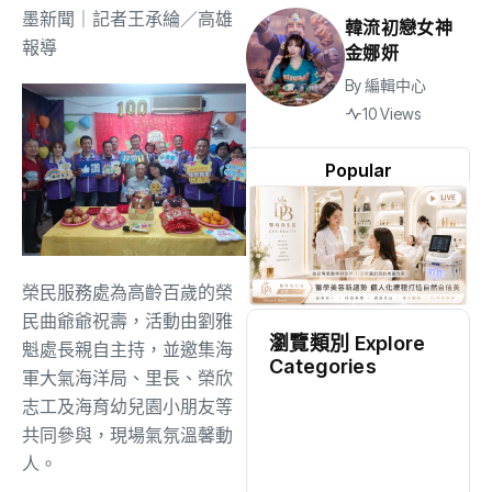
墨新聞
｜記者王承綸／高雄
韓流初戀女神
報導
金娜妍
By
編輯中心
10 Views
Popular
榮民服務處為高齡百歲的榮
民曲爺爺祝壽，活動由劉雅
瀏覽類別 Explore
魁處長親自主持，並邀集海
Categories
軍大氣海洋局、里長、榮欣
志工及海育幼兒園小朋友等
地方
(2528)
共同參與，現場氣氛溫馨動
人。
綜合
(1311)