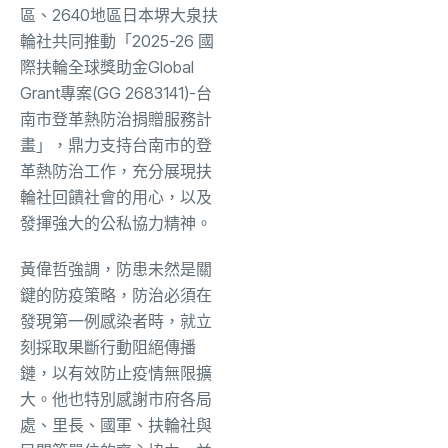
區、2640地區日本堺大泉扶
輪社共同推動「2025-26 國
際扶輪全球獎助金Global
Grant專案(GG 2683141)-台
南市登革熱防治捐贈服務計
畫」，鼎力支持台南市的登
革熱防治工作，充分展現扶
輪社回饋社會的用心，以及
發揮強大的公私協力精神。
黃偉哲強調，防患未然是關
鍵的防疫策略，防治必須在
發現第一例感染者時，就立
刻採取果斷行動阻絕傳播
鏈，以有效防止疫情無限擴
大。他也特別感謝市府各局
處、里長、國軍、扶輪社與