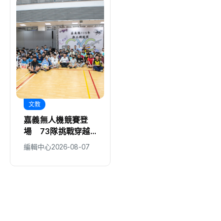
文教
醫療
嘉義無人機競賽登
救護量能再升級！彰
場 73隊挑戰穿越
化聯合捐贈4輛高規
賽與無人機足球
格救護車 首配全
編輯中心
2026-08-07
編輯中心
2026-08-07
自動電動擔架床