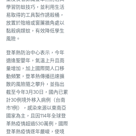
學習防蚊技巧，並利用生活
易取得的工具製作誘殺桶，
放置於陰暗或窗簾牆角處以
黏殺病媒蚊，有效降低孳生
風險。
登革熱防治中心表示，今年
適逢聖嬰年，氣溫上升且雨
量增加，加上國際間人口移
動頻繁，登革熱傳播迅速擴
散的風險隨之攀升，並指出
截至今年3月30日，國內已累
計30例境外移入病例（台南
市1例），感染來源以東南亞
國家為主，且因114年全球登
革熱疫情超過530萬例，國際
登革熱疫情逐年嚴峻，使境