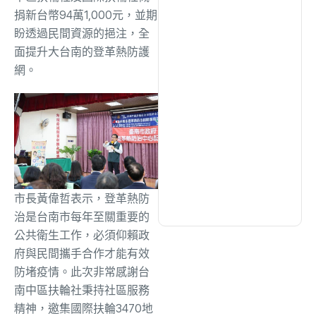
綜合
(1305)
捐新台幣94萬1,000元，並期
盼透過民間資源的挹注，全
面提升大台南的登革熱防護
文教
(937)
網。
生活
(730)
娛樂
(631)
醫療
(599)
市長黃偉哲表示，登革熱防
治是台南市每年至關重要的
公共衛生工作，必須仰賴政
府與民間攜手合作才能有效
防堵疫情。此次非常感謝台
南中區扶輪社秉持社區服務
精神，邀集國際扶輪3470地