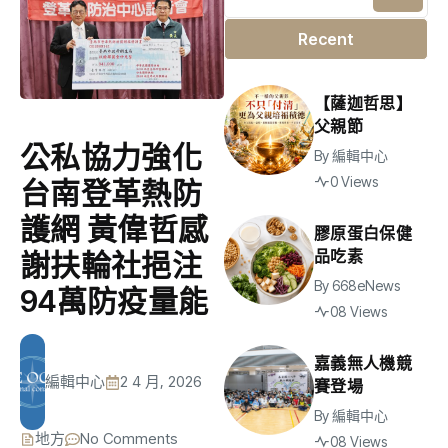
Recent
【薩迦哲思】
父親節
公私協力強化
By
編輯中心
0 Views
台南登革熱防
護網 黃偉哲感
膠原蛋白保健
品吃素
謝扶輪社挹注
By
668eNews
94萬防疫量能
08 Views
嘉義無人機競
編輯中心
2 4 月, 2026
賽登場
By
編輯中心
地方
No Comments
08 Views