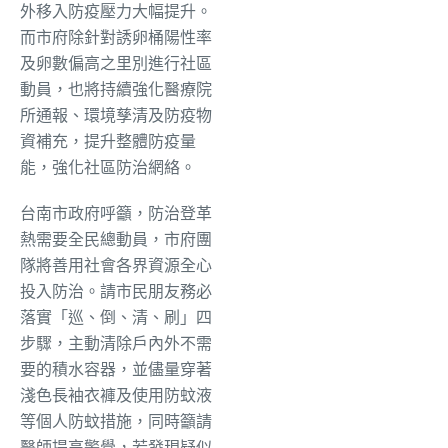
外移入防疫壓力大幅提升。
而市府除針對誘卵桶陽性率
及卵數偏高之里別進行社區
動員，也將持續強化醫療院
所通報、環境孳清及防疫物
資補充，提升整體防疫量
能，強化社區防治網絡。
台南市政府呼籲，防治登革
熱需要全民總動員，市府團
隊將善用社會各界資源全心
投入防治。請市民朋友務必
落實「巡、倒、清、刷」四
步驟，主動清除戶內外不需
要的積水容器，並儘量穿著
淺色長袖衣褲及使用防蚊液
等個人防蚊措施，同時籲請
醫師提高警覺，若發現疑似