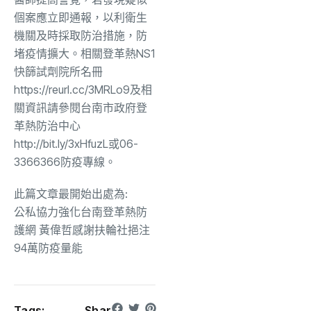
個案應立即通報，以利衛生
機關及時採取防治措施，防
堵疫情擴大。相關登革熱NS1
快篩試劑院所名冊
https://reurl.cc/3MRLo9及相
關資訊請參閱台南市政府登
革熱防治中心
http://bit.ly/3xHfuzL或06-
3366366防疫專線。
此篇文章最開始出處為:
公私協力強化台南登革熱防
護網 黃偉哲感謝扶輪社挹注
94萬防疫量能
Tags:
Shar