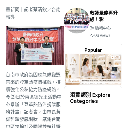
墨新聞
｜記者蔡清欽／台南
救護量能再升
報導
級！彰
By
編輯中心
06 Views
Popular
台南市政府為因應氣候變遷
帶來的登革熱疫情挑戰，持
續強化公私協力防疫網絡。
瀏覽類別 Explore
今(2)日於東區德光里活動中
Categories
心舉辦「登革熱防治捐贈服
地方
(2519)
務計畫」記者會，由市長黃
偉哲頒發感謝狀，感謝台南
中區扶輪社及國際扶輪社慨