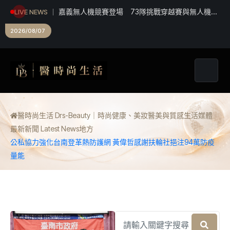
嘉義無人機競賽登場 73隊挑戰穿越賽與無人機足
LIVE NEWS
球
2026/08/07
醫時尚生活 Drs-Beauty｜時尚健康、美妝醫美與質感生活媒體
最新新聞 Latest News
地方
公私協力強化台南登革熱防護網 黃偉哲感謝扶輪社挹注94萬防疫
量能