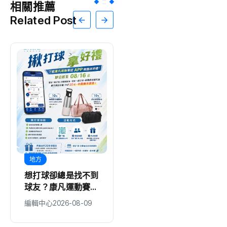
相關推薦
Related Post
綜合
綜合
尊生·光合走廊第一
領200萬裝修房屋
站， 翩然栩栩・營
警方細問識破詐騙話
造心靈場域
術
編輯中心
2026-08-09
編輯中心
2026-08-09