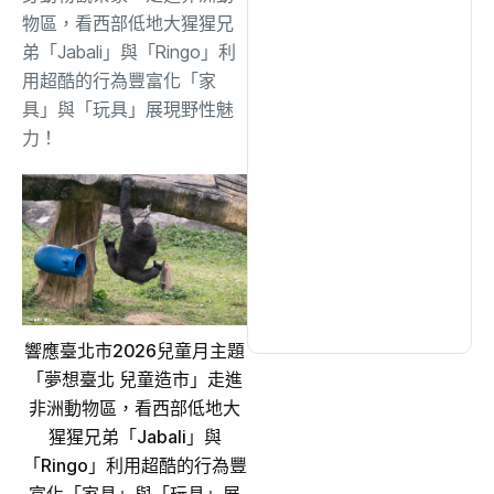
綜合
(1320)
物區，看西部低地大猩猩兄
弟「Jabali」與「Ringo」利
用超酷的行為豐富化「家
文教
(942)
具」與「玩具」展現野性魅
力！
生活
(735)
娛樂
(643)
醫療
(602)
響應臺北市2026兒童月主題
「夢想臺北 兒童造市」走進
非洲動物區，看西部低地大
猩猩兄弟「Jabali」與
「Ringo」利用超酷的行為豐
富化「家具」與「玩具」展