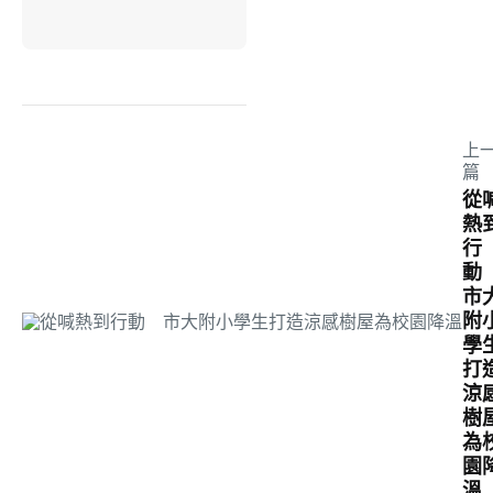
上
篇
從
熱
行
市
附
學
打
涼
樹
為
園
溫