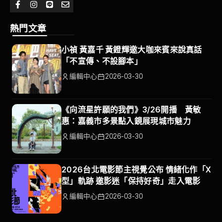
熱門文章
小禎 黃嘉千 黃鐙輝邀大咖來賓來說真話
「不宣傳、不設腳本」
編輯中心
2026-03-30
《向流星許願的我們》3/26開播 黃敏
惠：嘉義市多景點入鏡展現城市魅力
編輯中心
2026-03-30
2026台北電影節主視覺公布 情緒化作「X
型」軌跡 邀影迷「保持好奇」走入電影
編輯中心
2026-03-30