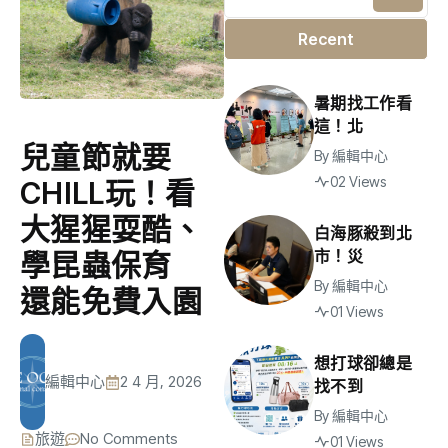
Recent
暑期找工作看
這！北
兒童節就要
By
編輯中心
02 Views
CHILL玩！看
大猩猩耍酷、
白海豚殺到北
市！災
學昆蟲保育
By
編輯中心
還能免費入園
01 Views
想打球卻總是
編輯中心
2 4 月, 2026
找不到
By
編輯中心
旅遊
No Comments
01 Views