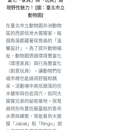
現野性魅力！ [圖：臺北市立
動物園]
在臺北市立動物園非洲動物
區的西部低地大猩猩家，每
個角落都藏著保育員的「溫
馨設計」。為了提升動物福
祉，動物園透過環境豐富化
（環境家具）與行為豐富化
（創意玩具），讓動物們在
城市裡也能過得舒服和精
采。活動場中高低錯落的仿
木棲架與仿岩洞穴，如同大
猩猩兄弟的秘密基地。保育
員特別布置仿藤蔓般的垂吊
水帶與繩索，常能看到大猩
猩「Jabali」和「Ringo」爬