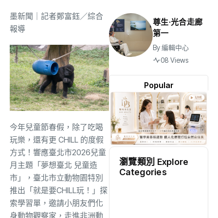
墨新聞
｜記者鄭富鈺／綜合
尊生·光合走廊
報導
第一
By
編輯中心
08 Views
Popular
今年兒童節春假，除了吃喝
玩樂，還有更 CHILL 的度假
方式！響應臺北市2026兒童
瀏覽類別 Explore
月主題「夢想臺北 兒童造
Categories
市」，臺北市立動物園特別
地方
(2536)
推出「就是要CHILL玩！」探
索學習單，邀請小朋友們化
身動物觀察家，走進非洲動