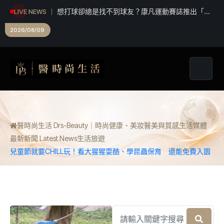
想打球卻總是找不到球友？康凡運動賽誌推出「揪
LIVE NEWS
打球」 揪團成功再抽限定好禮
2026/08/09
醫時尚生活 Drs-Beauty｜時尚健康、美妝醫美與質感生活媒體
最新新聞 Latest News
生活
旅遊
兒童節就要CHILL玩！看大猩猩耍酷、學昆蟲保育 還能免費入園