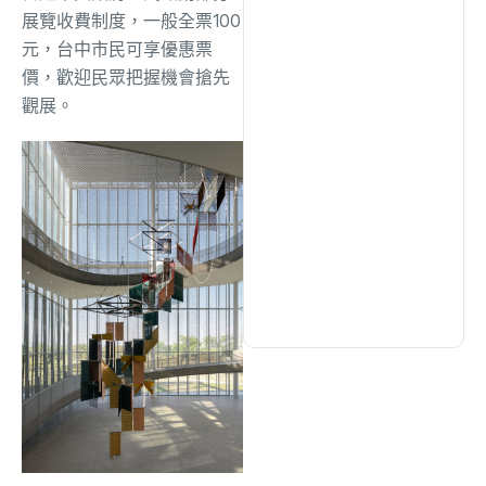
綜合
(1300)
展覽收費制度，一般全票100
元，台中市民可享優惠票
價，歡迎民眾把握機會搶先
文教
(931)
觀展。
生活
(728)
娛樂
(631)
醫療
(595)