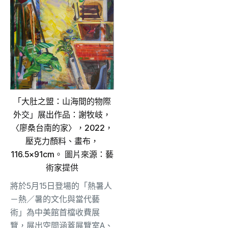
「大肚之盟：山海間的物際
外交」展出作品：謝牧岐，
〈廖桑台南的家〉，2022，
壓克力顏料、畫布，
116.5×91cm。 圖片來源：藝
術家提供
將於5月15日登場的「熱暑人
－熱／暑的文化與當代藝
術」為中美館首檔收費展
覽，展出空間涵蓋展覽室A、