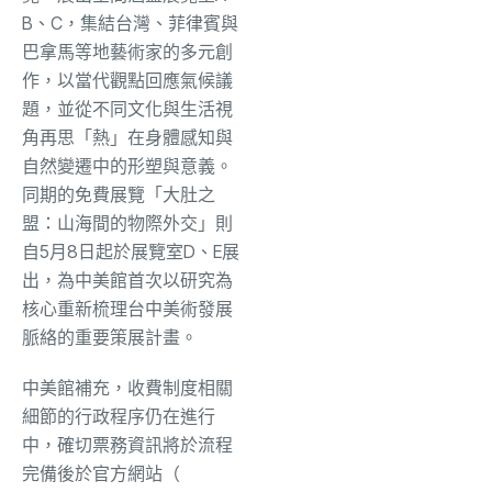
B、C，集結台灣、菲律賓與
巴拿馬等地藝術家的多元創
作，以當代觀點回應氣候議
題，並從不同文化與生活視
角再思「熱」在身體感知與
自然變遷中的形塑與意義。
同期的免費展覽「大肚之
盟：山海間的物際外交」則
自5月8日起於展覽室D、E展
出，為中美館首次以研究為
核心重新梳理台中美術發展
脈絡的重要策展計畫。
中美館補充，收費制度相關
細節的行政程序仍在進行
中，確切票務資訊將於流程
完備後於官方網站（