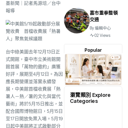
墨新聞
｜記者馬源培／台中
報導
嘉市重拳整頓
交通
By
編輯中心
02 Views
Popular
台中綠美圖去年12月13日正
式開館，臺中市立美術館開
館首展「萬物的邀約」廣獲
好評，展期至4月12日。為因
應長期營運並落實永續發
展，中美館首檔收費展「熱
瀏覽類別 Explore
暑人－熱／暑的文化與當代
Categories
藝術」將於5月15日推出，並
配合國際博物館日，5月15日
地方
(2503)
至17日開放免票入場。5月19
日起中美館將正式啟動部分