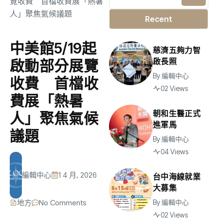
Recent
中美館5/19起
慈濟五夠力智
啟長照
啟動部分展覽
By
編輯中心
收費 首檔收
02 Views
費展「熱暑
朝和生醫正式
人」聚焦氣候
進軍馬
議題
By
編輯中心
04 Views
編輯中心
1 4 月, 2026
台中海線就業
大募集
地方
No Comments
By
編輯中心
02 Views