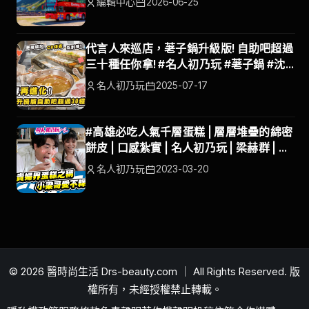
編輯中心
2026-06-25
代言人來巡店，荖子鍋升級版! 自助吧超過
三十種任你拿! #名人初乃玩 #荖子鍋 #沈
玉琳 #林襄
名人初乃玩
2025-07-17
#高雄必吃人氣千層蛋糕 | 層層堆疊的綿密
餅皮 | 口感紮實 | 名人初乃玩 | 梁赫群 | 蘿
拉
名人初乃玩
2023-03-20
© 2026 醫時尚生活 Drs-beauty.com ｜ All Rights Reserved. 版
權所有，未經授權禁止轉載。