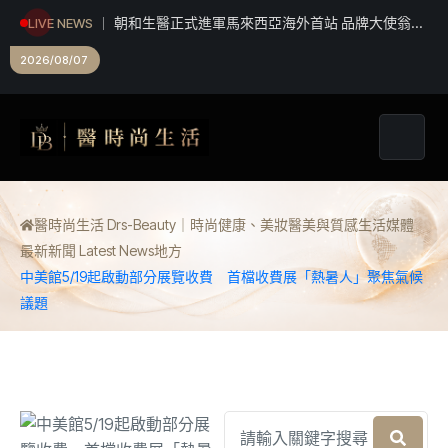
朝和生醫正式進軍馬來西亞海外首站 品牌大使翁立
LIVE NEWS
友攜手推廣大健康概念
台中海線就業大募集！ 8/15聯合徵才釋960職缺
2026/08/07
21家企業強勢搶人才!
醫時尚生活 Drs-Beauty｜時尚健康、美妝醫美與質感生活媒體
最新新聞 Latest News
地方
中美館5/19起啟動部分展覽收費 首檔收費展「熱暑人」聚焦氣候
議題