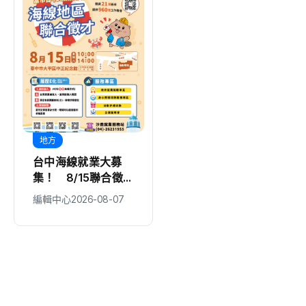
地方
地方
台中海線就業大募
嘉市重拳整頓交通
集！ 8/15聯合徵
嚴抓違停、酒駕15項
才釋960職缺 21家
違規、人行道改善同
編輯中心
2026-08-07
編輯中心
2026-08-07
企業強勢搶人才!
步推