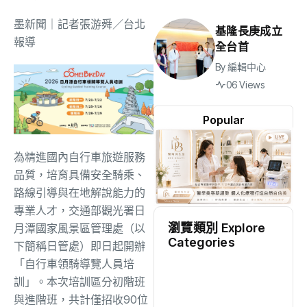
墨新聞
｜記者張游舜／台北
基隆長庚成立
報導
全台首
By
編輯中心
06 Views
Popular
為精進國內自行車旅遊服務
品質，培育具備安全騎乘、
路線引導與在地解說能力的
專業人才，交通部觀光署日
瀏覽類別 Explore
月潭國家風景區管理處（以
Categories
下簡稱日管處）即日起開辦
「自行車領騎導覽人員培
地方
(2498)
訓」。本次培訓區分初階班
與進階班，共計僅招收90位