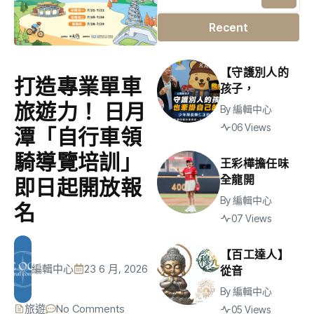
Recent
【守護別人的
打造專業單車
孩子，
旅遊力！ 日月
By
編輯中心
06 Views
潭「自行車領
騎導覽培訓」
王彩樺擔任味
全龍開
即日起開放報
By
編輯中心
名
07 Views
【百工達人】
編輯中心
23 6 月, 2026
從音
By
編輯中心
旅遊
No Comments
05 Views