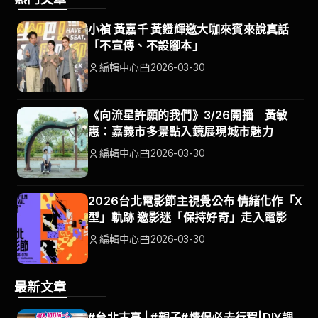
小禎 黃嘉千 黃鐙輝邀大咖來賓來說真話
「不宣傳、不設腳本」
編輯中心
2026-03-30
《向流星許願的我們》3/26開播 黃敏
惠：嘉義市多景點入鏡展現城市魅力
編輯中心
2026-03-30
2026台北電影節主視覺公布 情緒化作「X
型」軌跡 邀影迷「保持好奇」走入電影
編輯中心
2026-03-30
最新文章
#台北古亭 | #親子#情侶必去行程|DIY課