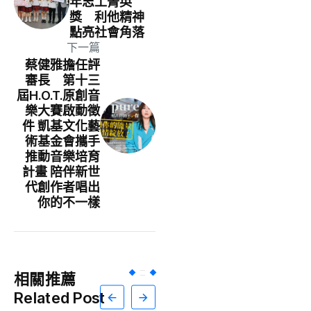
年志工菁英
獎 利他精神
點亮社會角落
下一篇
蔡健雅擔任評
審長 第十三
屆H.O.T.原創音
樂大賽啟動徵
件 凱基文化藝
術基金會攜手
推動音樂培育
計畫 陪伴新世
代創作者唱出
你的不一樣
相關推薦
Related Post