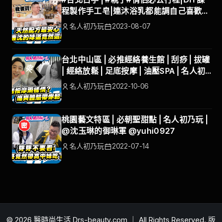
程製作手工皂|連沐浴乳都能調自己喜歡的
香味 | 名人初乃玩 | 沈玉琳 | 巫苡萱
名人初乃玩
2023-08-07
台北中山區 | 必推經絡養生館 | 刮痧 | 拔罐
| 經絡放鬆 | 足底按摩 | 油壓SPA | 名人初
乃玩 | 李洛洋 | 林昀希
名人初乃玩
2022-10-06
桃園藝文特區 | 必朝聖甜點 | 名人初乃玩 |
@沈玉琳的御琳軍 @yuhi0927
名人初乃玩
2022-07-14
© 2026 醫時尚生活 Drs-beauty.com ｜ All Rights Reserved. 版