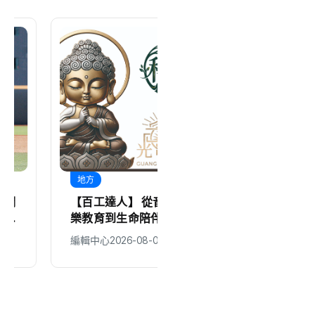
地方
醫療
【百工達人】 從音
基隆長庚成立全台首
樂教育到生命陪伴
座圓錐角膜中心 守
黛玉老師以生命經驗
護國人視力健康
編輯中心
2026-08-06
編輯中心
2026-08-06
打造共學平台