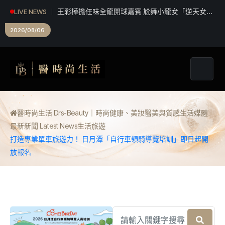
王彩樺擔任味全龍開球嘉賓 尬舞小龍女「逆天女團
LIVE NEWS
鉛筆腿」搶鏡
2026/08/06
醫時尚生活 Drs-Beauty｜時尚健康、美妝醫美與質感生活媒體
最新新聞 Latest News
生活
旅遊
打造專業單車旅遊力！ 日月潭「自行車領騎導覽培訓」即日起開
放報名