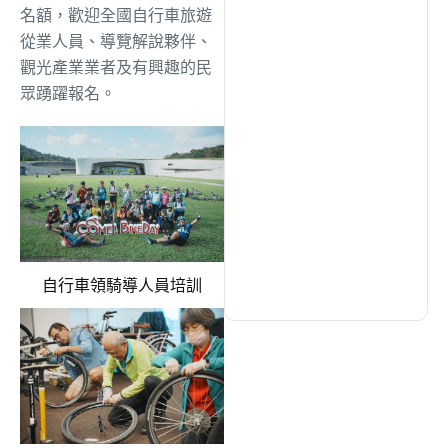
綜合
(1312)
名額，歡迎全國自行車旅遊
從業人員、導覽解說夥伴、
觀光產業業者及有興趣的民
文教
(931)
眾踴躍報名。
生活
(727)
娛樂
(631)
醫療
(595)
自行車領騎導人員培訓