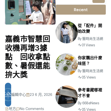
Recent
從「配件」開
始改變
嘉義市智慧回
By
醫時尚生活網
01 Views
收機再增3據
點 回收拿點
你家飄出什麼
味道？
數、暑假還能
By
醫時尚生活網
拚大獎
05 Views
參考書藏哪裡
編輯中心
23 6 月, 2026
才不會
By
668eNews
地方
No Comments
05 Views