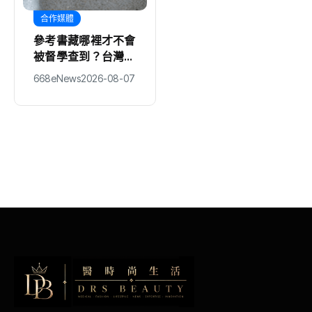
合作媒體
綜合
參考書藏哪裡才不會
偷拍案沒影片 網紅
被督學查到？台灣補
律師喊都提告 法
課文化40年沒變的
界：須具備侵權要件
668eNews
2026-08-07
編輯中心
2026-08-07
荒謬日常