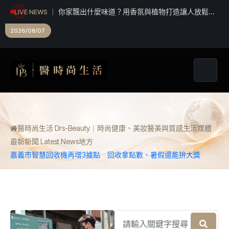
你家飄出什麼味道？用香氛與植物打造讓人放鬆的
LIVE NEWS
感官居家環境
參考書藏哪裡才不會被督學查到？台灣補課文化40
2026/08/07
年沒變的荒謬日常
醫時尚生活 Drs-Beauty｜時尚健康、美妝醫美與質感生活媒體
最新新聞 Latest News
地方
嘉義市智慧回收機再增3據點 回收拿點數、暑假還能拚大獎