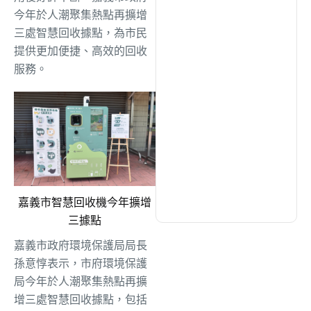
綜合
(1300)
今年於人潮聚集熱點再擴增
三處智慧回收據點，為市民
提供更加便捷、高效的回收
文教
(931)
服務。
生活
(727)
娛樂
(631)
醫療
(594)
嘉義市智慧回收機今年擴增
三據點
嘉義市政府環境保護局局長
孫意惇表示，市府環境保護
局今年於人潮聚集熱點再擴
增三處智慧回收據點，包括