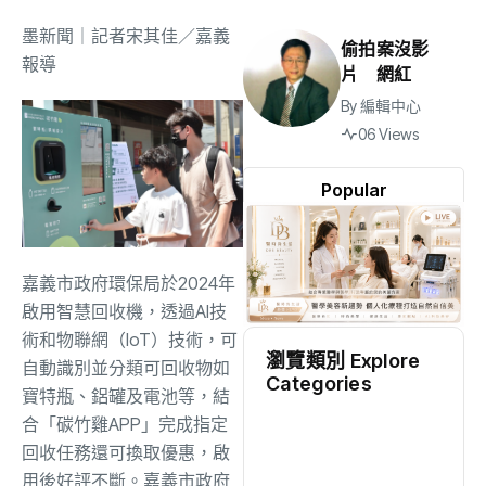
墨新聞
｜記者宋其佳／嘉義
偷拍案沒影
報導
片 網紅
By
編輯中心
06 Views
Popular
嘉義市政府環保局於2024年
啟用智慧回收機，透過AI技
術和物聯網（IoT）技術，可
瀏覽類別 Explore
自動識別並分類可回收物如
Categories
寶特瓶、鋁罐及電池等，結
地方
(2499)
合「碳竹雞APP」完成指定
回收任務還可換取優惠，啟
用後好評不斷。嘉義市政府