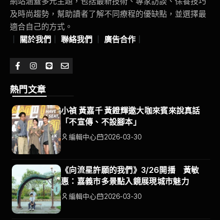
網站涵蓋多元主題，包括最新技術、專家訪談、保養技巧
及時尚趨勢，幫助讀者了解不同療程的優缺點，並選擇最
適合自己的方式。
｜
關於我們
｜
聯絡我們
｜
廣告合作
｜
熱門文章
小禎 黃嘉千 黃鐙輝邀大咖來賓來說真話
「不宣傳、不設腳本」
編輯中心
2026-03-30
《向流星許願的我們》3/26開播 黃敏
惠：嘉義市多景點入鏡展現城市魅力
編輯中心
2026-03-30