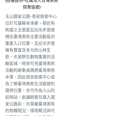
(授權提供-社團法人台灣黑熊
保育協會)
玉山國家公園-南安遊客中心
位於花蓮縣卓溪鄉，鄰近有
熊國之玉管處瓦拉米步道是
通往臺灣黑熊主要活動區的
重要入口位置。瓦拉米步道
擁有豐富且多元的山林生
態，也是野生動物重要的活
動區域，時常可見臺灣黑熊
活動的跡象或偶遇臺灣黑熊
本尊，因此南安遊客中心成
為了解臺灣黑熊生活痕跡的
理想位置，亦可作為入山的
前哨站，能讓遊客在踏入國
家公園前，先掌握臺灣黑熊
的物種現況、環境概況與可