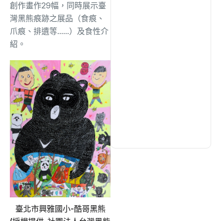
創作畫作29幅，同時展示臺
灣黑熊痕跡之展品（食痕、
文教
(940)
爪痕、排遺等……）及食性介
紹。
生活
(733)
娛樂
(643)
醫療
(602)
臺北市興雅國小-酷哥黑熊