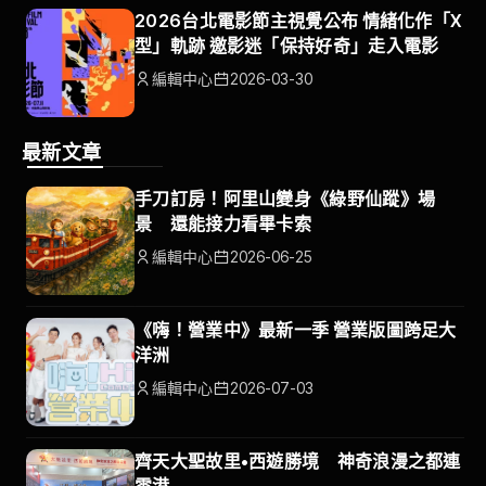
2026台北電影節主視覺公布 情緒化作「X
型」軌跡 邀影迷「保持好奇」走入電影
編輯中心
2026-03-30
最新文章
手刀訂房！阿里山變身《綠野仙蹤》場
景 還能接力看畢卡索
編輯中心
2026-06-25
《嗨！營業中》最新一季 營業版圖跨足大
洋洲
編輯中心
2026-07-03
齊天大聖故里•西遊勝境 神奇浪漫之都連
雲港