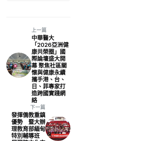
上一篇
中華醫大
「2026亞洲健
康共榮圈」國
際論壇盛大開
幕 聚焦社區關
懷與健康永續
攜手港、台、
日、菲專家打
造跨國實踐網
絡
下一篇
發揮僑教重鎮
優勢 暨大辦
理教育部緬甸
特別輔導班