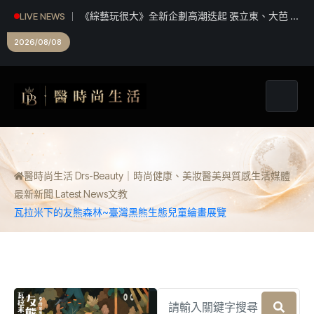
《綜藝玩很大》全新企劃高潮迭起 張立東、大芭 冤
LIVE NEWS
家組合 再創收視火花
2026/08/08
醫時尚生活 Drs-Beauty｜時尚健康、美妝醫美與質感生活媒體
最新新聞 Latest News
文教
瓦拉米下的友熊森林~臺灣黑熊生態兒童繪畫展覽