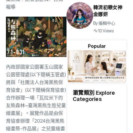
報導
韓流初戀女神
金娜妍
By
編輯中心
10 Views
Popular
內政部國家公園署玉山國家
公園管理處(以下簡稱玉管處)
將與「社團法人台灣黑熊保
育協會」(以下簡稱保育協會)
瀏覽類別 Explore
合作辦理一場「瓦拉米下的
Categories
友熊森林~臺灣黑熊生態兒童
地方
(2528)
繪畫展」。展覽作品是由保
育協會辦理「2024台灣黑熊
繪畫祭-作品展」之兒童繪畫
綜合
(1311)