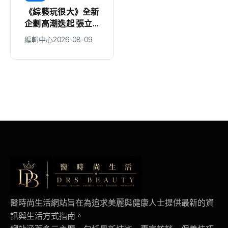
《綜藝玩很大》全新
韓流初戀女神金娜妍
企劃高潮迭起 張立
空降最美一日店長！
東、大芭 冤家組合
《Kingshot》國王
編輯中心
2026-08-09
編輯中心
2026-08-09
再創收視火花
燒烤節攜手焦糖楓串
燒、柒息地居酒屋端
出國王級美味狂潮
醫時尚生活網站旨在為追求美麗與健康人士提供最新的資
訊與生活方式指南。