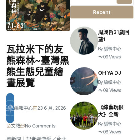
Recent
周興哲31歲回
望1
瓦拉米下的友
By
編輯中心
09 Views
熊森林~臺灣黑
熊生態兒童繪
OH YA DJ
畫展覽
By
編輯中心
08 Views
《綜藝玩很
編輯中心
23 6 月, 2026
大》全新
By
編輯中心
文教
No Comments
08 Views
墨新聞
｜記者張游舜／台北