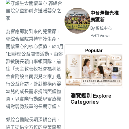
中台灣觀光推
廣獲新
By
編輯中心
為響應即將到來的兒童節，
01 Views
郭綜合醫院秉持守護生命、
關懷童心的核心價值，於4月
Popular
1日辦理公益關懷活動。由鄭
雅敏院長親自率領團隊，前
往「天主教善牧社會福利基
金會附設台南嬰兒之家」進
行公益拜訪，針對機構內嬰
幼兒的成長需求捐贈照護物
瀏覽類別 Explore
資，以實際行動體現醫療機
Categories
構對弱勢孩童的長期守護。
地方
(2523)
郭綜合醫院長期深耕台南，
除了提供全方位的專業醫療