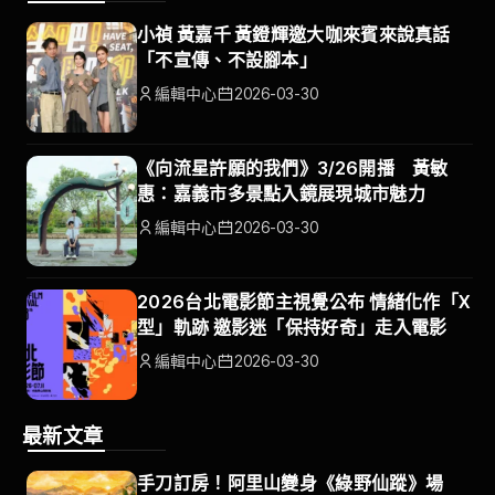
小禎 黃嘉千 黃鐙輝邀大咖來賓來說真話
「不宣傳、不設腳本」
編輯中心
2026-03-30
《向流星許願的我們》3/26開播 黃敏
惠：嘉義市多景點入鏡展現城市魅力
編輯中心
2026-03-30
2026台北電影節主視覺公布 情緒化作「X
型」軌跡 邀影迷「保持好奇」走入電影
編輯中心
2026-03-30
最新文章
手刀訂房！阿里山變身《綠野仙蹤》場