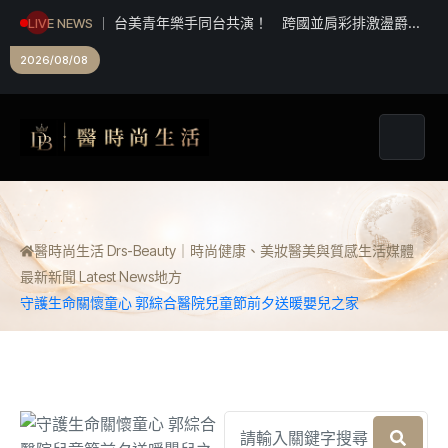
台美青年樂手同台共演！ 跨國並肩彩排激盪爵士
LIVE NEWS
新火花 展現台中爵士人才培育成果
2026/08/08
醫時尚生活 Drs-Beauty｜時尚健康、美妝醫美與質感生活媒體
最新新聞 Latest News
地方
守護生命關懷童心 郭綜合醫院兒童節前夕送暖嬰兒之家