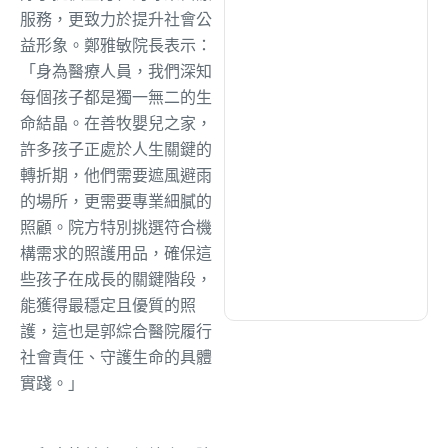
綜合
(1306)
服務，更致力於提升社會公
益形象。鄭雅敏院長表示：
「身為醫療人員，我們深知
文教
(937)
每個孩子都是獨一無二的生
命結晶。在善牧嬰兒之家，
生活
(732)
許多孩子正處於人生關鍵的
轉折期，他們需要遮風避雨
的場所，更需要專業細膩的
娛樂
(631)
照顧。院方特別挑選符合機
構需求的照護用品，確保這
醫療
(600)
些孩子在成長的關鍵階段，
能獲得最穩定且優質的照
護，這也是郭綜合醫院履行
社會責任、守護生命的具體
實踐。」