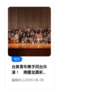
地方
地方
台美青年樂手同台共
中台灣觀光推廣獲新
演！ 跨國並肩彩排
加坡業者熱烈迴
激盪爵士新火花 展
響！ 中市觀旅局整
編輯中心
2026-08-08
編輯中心
2026-08-08
現台中爵士人才培育
合星國觀光資源 佈
成果
局區域旅遊商機