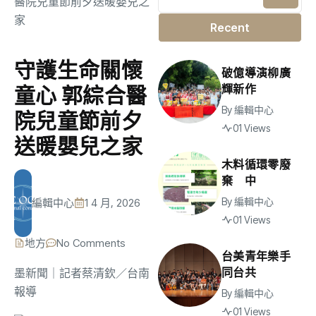
Recent
守護生命關懷
破億導演柳廣
輝新作
童心 郭綜合醫
By
編輯中心
院兒童節前夕
01 Views
送暖嬰兒之家
木料循環零廢
棄 中
By
編輯中心
編輯中心
1 4 月, 2026
01 Views
地方
No Comments
台美青年樂手
同台共
墨新聞
｜記者蔡清欽／台南
報導
By
編輯中心
01 Views