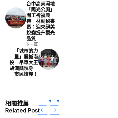
台中高美濕地
「陽光公廁」
開工祈福典
禮 林副秘書
長：迎來絕美
蛻變提升觀光
品質
下一篇
「城市的力
量」震撼南
投 吊車大王
胡漢龑現身
市民擠爆！
相關推薦
Related Post