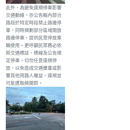
此外，為避免違規停車影響
交通動線，
亦公告轄內部分
路段於特定時段禁止路邊停
車，
同時規劃部分區域開放
路邊停車，提供民眾停放車
輛使用。
更呼籲民眾務必依
照交通標誌、標線及公告規
定停車，
切勿任意違規停
放，以免造成交通壅塞或影
響其他用路人權益，
違規並
可能遭取締開罰。