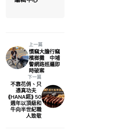
上一篇
慣竊大膽行竊
檳榔攤 中埔
警網路巡邏即
時破案
下一篇
不靠花俏、只
憑真功夫
⟪HANA錵⟫ 50
週年以頂級和
牛向半世紀職
人致敬