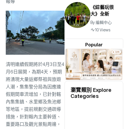
報導
《綜藝玩很
大》全新
By
編輯中心
10 Views
Popular
清明連續假期將於4月3日至4
月6日展開，為期4天，
預期
將湧現大量返鄉祭祖與旅遊
人潮，
集集警分局為因應連
瀏覽類別 Explore
假期間車流增加，已針對轄
Categories
內集集鎮、
水里鄉及魚池鄉
地方
(2528)
等地區，提前規劃交通疏導
措施，
針對轄內主要幹道、
重要路口及觀光景點周邊，
綜合
(1311)