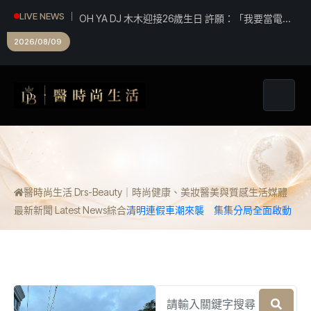
OH YA DJ 木木迎接26歲生日 許願：「我要當電影
LIVE NEWS
女主角！」
2026/08/09
醫時尚生活 Drs-Beauty｜時尚健康、美妝醫美與質感生活媒體
最新新聞 Latest News
綜合
清明連假車潮來襲 集集分局全面啟動