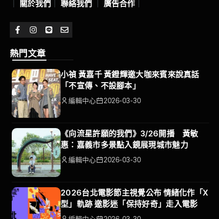
｜
關於我們
｜
聯絡我們
｜
廣告合作
｜
熱門文章
小禎 黃嘉千 黃鐙輝邀大咖來賓來說真話
「不宣傳、不設腳本」
編輯中心
2026-03-30
《向流星許願的我們》3/26開播 黃敏
惠：嘉義市多景點入鏡展現城市魅力
編輯中心
2026-03-30
2026台北電影節主視覺公布 情緒化作「X
型」軌跡 邀影迷「保持好奇」走入電影
編輯中心
2026-03-30