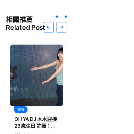
相關推薦
Related Post
娛樂
娛樂
OH YA DJ 木木迎接
《綜藝玩很大》全新
26歲生日 許願：
企劃高潮迭起 張立
「我要當電影女主
東、大芭 冤家組合