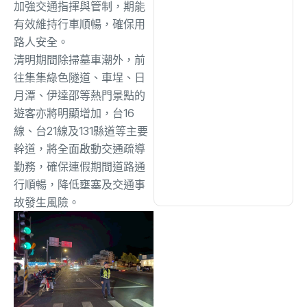
加強交通指揮與管制，期能
有效維持行車順暢，確保用
文教
(940)
路人安全。
清明期間除掃墓車潮外，前
往集集綠色隧道、車埕、日
生活
(734)
月潭、
伊達邵等熱門景點的
遊客亦將明顯增加，台16
娛樂
(643)
線、
台21線及131縣道等主要
幹道，將全面啟動交通疏導
勤務，
確保連假期間道路通
醫療
(602)
行順暢，降低壅塞及交通事
故發生風險。