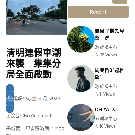
Recent
無患子樹鬼見
愁 洗
By
編輯中心
清明連假車潮
08 Views
來襲 集集分
周興哲31歲回
局全面啟動
望1
By
編輯中心
11 Views
編輯中心
1 4 月, 2026
OH YA DJ
綜合
No Comments
By
編輯中心
10 Views
墨新聞
｜記者張游舜／台北