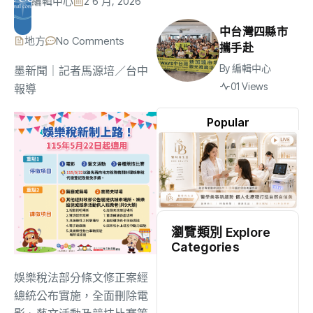
編輯中心
2 6 月, 2026
中台灣四縣市
地方
No Comments
攜手赴
By
編輯中心
墨新聞
｜記者馬源培／台中
01 Views
報導
Popular
瀏覽類別 Explore
Categories
地方
(2518)
娛樂稅法部分條文修正案經
總統公布實施，全面刪除電