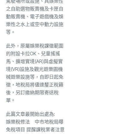
駕駛場所或設施、具娛樂性
之自助選物販賣機及卡匣自
動販賣機、電子遊戲機及娛
樂性之水上或空中動力設施
等。
此外，原屬娛樂稅課徵範圍
的附設卡拉OK、兒童搖搖
馬、擴增實境(AR)與虛擬實
境(VR)設施及觀光遊樂園機
械遊樂設施等，自即日起免
徵，地稅局將儘速釐正稅籍
後，另訂繳納期限寄送稅
單。
此篇文章最開始出處為:
娛樂稅修法 中市地稅局曝
免稅項目 提醒課稅業者注意