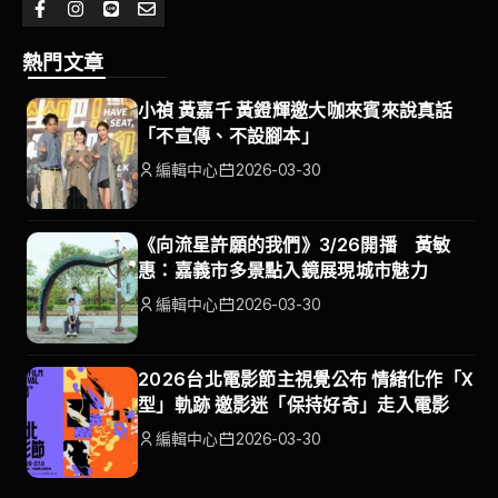
熱門文章
小禎 黃嘉千 黃鐙輝邀大咖來賓來說真話
「不宣傳、不設腳本」
編輯中心
2026-03-30
《向流星許願的我們》3/26開播 黃敏
惠：嘉義市多景點入鏡展現城市魅力
編輯中心
2026-03-30
2026台北電影節主視覺公布 情緒化作「X
型」軌跡 邀影迷「保持好奇」走入電影
編輯中心
2026-03-30