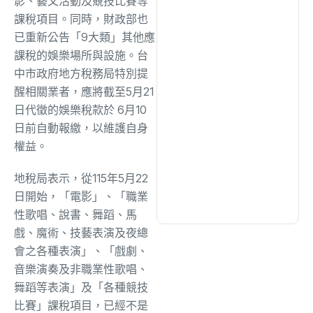
影、藝文活動及競技比賽等
綜合
(1305)
課稅項目。同時，財政部也
已重新公告「9大類」其他應
文教
(937)
課稅的娛樂場所與設施。台
中市政府地方稅務局特別提
醒相關業者，應將截至5月21
生活
(730)
日代徵的娛樂稅款於 6月10
日前自動報繳，以維護自身
娛樂
(631)
權益。
地稅局表示，從115年5月22
醫療
(599)
日開始，「電影」、「職業
性歌唱、說書、舞蹈、馬
戲、魔術、技藝表演及夜總
會之各種表演」、「戲劇、
音樂演奏及非職業性歌唱、
舞蹈等表演」及「各種競技
比賽」課稅項目，已經不是