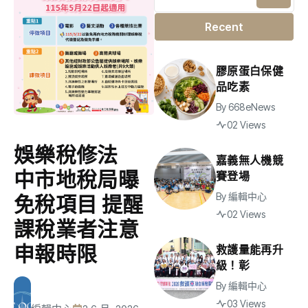
Recent
膠原蛋白保健
品吃素
By
668eNews
02 Views
娛樂稅修法
嘉義無人機競
中市地稅局曝
賽登場
By
編輯中心
免稅項目 提醒
02 Views
課稅業者注意
申報時限
救護量能再升
級！彰
By
編輯中心
03 Views