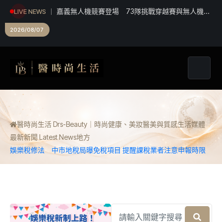
救護量能再升級！彰化聯合捐贈4輛高規格救護車
LIVE NEWS
首配全自動電動擔架床
2026/08/07
醫時尚生活 Drs-Beauty｜時尚健康、美妝醫美與質感生活媒體
最新新聞 Latest News
地方
娛樂稅修法 中市地稅局曝免稅項目 提醒課稅業者注意申報時限