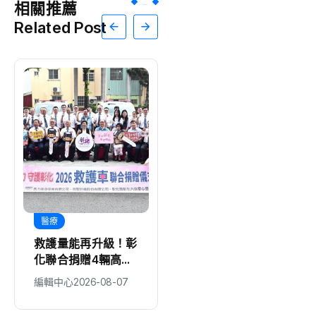
相關推薦
Related Post
醫療
旅遊
救護量能再升級！彰
中台灣四縣市攜手赴
化聯合捐贈4輛高規
新加坡拓銷！ 彰化
格救護車 首配全
縣府率在地業者共推
編輯中心
2026-08-07
編輯中心
2026-08-07
自動電動擔架床
深度旅遊