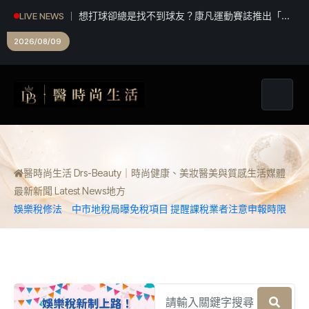
想打球卻總是找不到球友？康凡運動賽誌推出「揪
LIVE NEWS
打球」 揪團成功再抽限定好禮
2026/08/09
醫時尚生活 Drs-Beauty｜時尚健康、美妝醫美與質感生活媒體
最新新聞 Latest News
地方
娛樂稅修法 中市地稅局曝免稅項目 提醒課稅業者注意申報時限