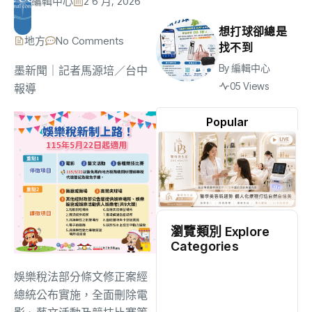
編輯中心
2 6 月, 2026
想打球卻總是
地方
No Comments
找不到
By
編輯中心
墨新聞
｜記者馬源培／台中
05 Views
報導
Popular
瀏覽類別 Explore
Categories
地方
(2537)
娛樂稅法部分條文修正案經
總統公布實施，全面刪除電