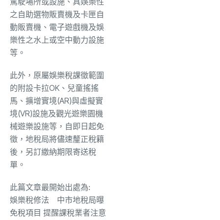
駕駛場所或設施、具娛樂性
之自助選物販賣機及卡匣自
動販賣機、電子遊戲機及娛
樂性之水上或空中動力設施
等。
此外，原屬娛樂稅課徵範圍
的附設卡拉OK、兒童搖搖
馬、擴增實境(AR)與虛擬實
境(VR)設施及觀光遊樂園機
械遊樂設施等，自即日起免
徵，地稅局將儘速釐正稅籍
後，另訂繳納期限寄送稅
單。
此篇文章最開始出處為:
娛樂稅修法 中市地稅局曝
免稅項目 提醒課稅業者注意