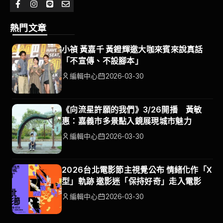
熱門文章
小禎 黃嘉千 黃鐙輝邀大咖來賓來說真話
「不宣傳、不設腳本」
編輯中心
2026-03-30
《向流星許願的我們》3/26開播 黃敏
惠：嘉義市多景點入鏡展現城市魅力
編輯中心
2026-03-30
2026台北電影節主視覺公布 情緒化作「X
型」軌跡 邀影迷「保持好奇」走入電影
編輯中心
2026-03-30