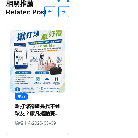
相關推薦
Related Post
地方
綜合
想打球卻總是找不到
尊生·光合走廊第一
球友？康凡運動賽誌
站， 翩然栩栩・營
推出「揪打球」 揪
造心靈場域
編輯中心
2026-08-09
編輯中心
2026-08-09
團成功再抽限定好禮