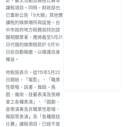
影、藝文活動及競技比賽等
綜合
(1320)
課稅項目。同時，財政部也
已重新公告「9大類」其他應
文教
(942)
課稅的娛樂場所與設施。台
中市政府地方稅務局特別提
醒相關業者，應將截至5月21
生活
(735)
日代徵的娛樂稅款於 6月10
日前自動報繳，以維護自身
娛樂
(643)
權益。
地稅局表示，從115年5月22
醫療
(602)
日開始，「電影」、「職業
性歌唱、說書、舞蹈、馬
戲、魔術、技藝表演及夜總
會之各種表演」、「戲劇、
音樂演奏及非職業性歌唱、
舞蹈等表演」及「各種競技
比賽」課稅項目，已經不是