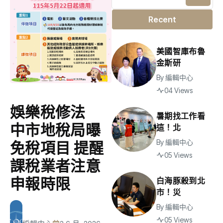
Recent
美國智庫布魯
金斯研
By
編輯中心
04 Views
娛樂稅修法
暑期找工作看
中市地稅局曝
這！北
By
編輯中心
免稅項目 提醒
05 Views
課稅業者注意
申報時限
白海豚殺到北
市！災
By
編輯中心
05 Views