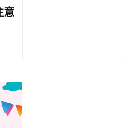
注意
生活
(729)
娛樂
(631)
醫療
(595)