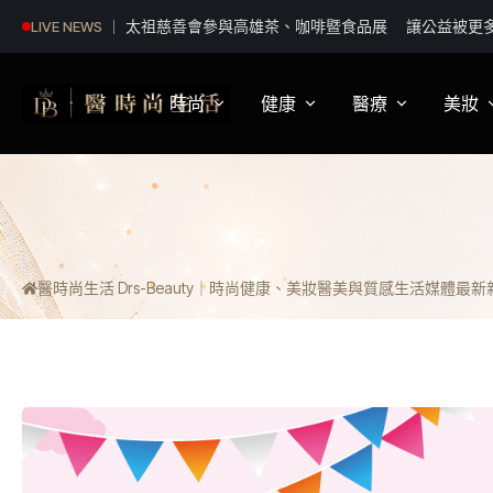
聯發國際Q2獲利飆近5成！Q4再推餐食品牌添動能
LIVE NEWS
時尚
健康
醫療
美妝
影視娛樂
身體健康
疾病新知
保
明星妝法
運動保健
醫療科普
彩
醫時尚生活 Drs-Beauty｜時尚健康、美妝醫美與質感生活媒體
最新新聞
潮流趨勢
營養
醫師訪談
專
穿搭
心理
開
精品話題
睡眠
流行文化