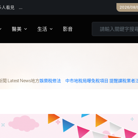
2026/08/
醫美
生活
影音
養
皮膚管理
心靈
妝
診所專欄
居家
 Latest News
地方
娛樂稅修法 中市地稅局曝免稅項目 提醒課稅業者
家建議
醫美實測
旅遊
箱
美食
城市生活
親子文教