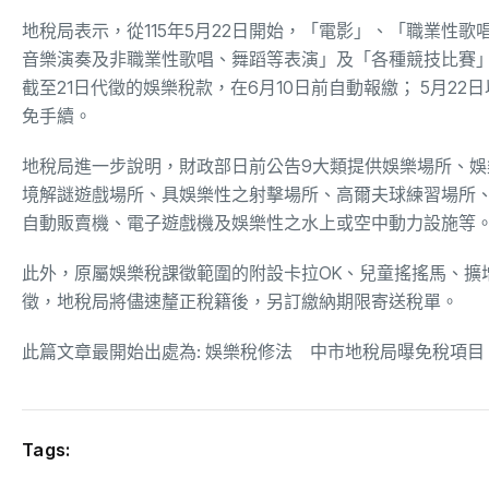
地稅局表示，從115年5月22日開始，「電影」、「職業性
音樂演奏及非職業性歌唱、舞蹈等表演」及「各種競技比賽
截至21日代徵的娛樂稅款，在6月10日前自動報繳； 5月
免手續。
地稅局進一步說明，財政部日前公告9大類提供娛樂場所、
境解謎遊戲場所、具娛樂性之射擊場所、高爾夫球練習場所
自動販賣機、電子遊戲機及娛樂性之水上或空中動力設施等
此外，原屬娛樂稅課徵範圍的附設卡拉OK、兒童搖搖馬、擴增
徵，地稅局將儘速釐正稅籍後，另訂繳納期限寄送稅單。
此篇文章最開始出處為:
娛樂稅修法 中市地稅局曝免稅項目
Tags: