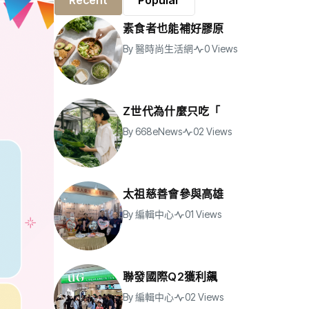
Recent
Popular
素食者也能補好膠原
By
醫時尚生活網
0 Views
Z世代為什麼只吃「
By
668eNews
02 Views
太祖慈善會參與高雄
By
編輯中心
01 Views
聯發國際Q2獲利飆
By
編輯中心
02 Views