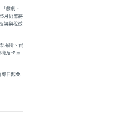
、「戲劇、
5月仍應將
記及娛樂稅徵
樂場所、實
賣機及卡匣
自即日起免