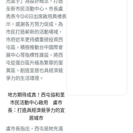
光盒子」為設計概念，打造
綜合
(1305)
全新市民活動中心。市長盧
秀燕今(24)日出席啟用典禮表
文教
(937)
示，感謝各方努力促成，為
市民打造嶄新的活動場域，
市府近年更持續重磅投資西
生活
(730)
屯區，積極推動台中國際會
展中心等指標性建設，將西
娛樂
(631)
屯從蛋白區升級為繁華的蛋
黃區，創造宜居也具經濟競
爭力的生活環境。
醫療
(599)
地方期待成真！西屯協和里
市民活動中心啟用 盧市
長：打造具經濟競爭力的宜
居城市
盧市長指出，西屯是她充滿