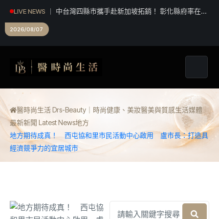
中台灣四縣市攜手赴新加坡拓銷！ 彰化縣府率在地
LIVE NEWS
業者共推深度旅遊
「地政原來這麼好玩！」溪湖地政「2026地政魔法
2026/08/07
夏令營」精彩落幕！
醫時尚生活 Drs-Beauty｜時尚健康、美妝醫美與質感生活媒體
最新新聞 Latest News
地方
地方期待成真！ 西屯協和里市民活動中心啟用 盧市長：打造具
經濟競爭力的宜居城市