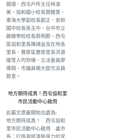
錫禧、西屯戶所主任林淑
美、協和國小校長簡雅雯、
東海大學副校長劉正、安和
國中校長孫玉中、台中市立
啟聰學校校長蔡明郡、西屯
區協和里長陳靖益及在地各
里長、豐原區豐原里長洪源
隆等人均到場，立法委員廖
偉翔、市議員楊大鋐也派員
致意。
地方期待成真！西屯協和里
市民活動中心啟用
此篇文章最開始出處為:
地方期待成真！ 西屯協和
里市民活動中心啟用 盧市
長：打造具經濟競爭力的宜