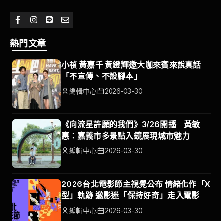
熱門文章
小禎 黃嘉千 黃鐙輝邀大咖來賓來說真話
「不宣傳、不設腳本」
編輯中心
2026-03-30
《向流星許願的我們》3/26開播 黃敏
惠：嘉義市多景點入鏡展現城市魅力
編輯中心
2026-03-30
2026台北電影節主視覺公布 情緒化作「X
型」軌跡 邀影迷「保持好奇」走入電影
編輯中心
2026-03-30