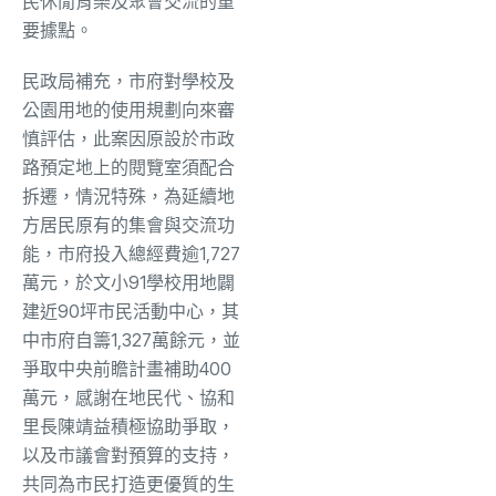
民休閒育樂及聚會交流的重
要據點。
民政局補充，市府對學校及
公園用地的使用規劃向來審
慎評估，此案因原設於市政
路預定地上的閱覽室須配合
拆遷，情況特殊，為延續地
方居民原有的集會與交流功
能，市府投入總經費逾1,727
萬元，於文小91學校用地闢
建近90坪市民活動中心，其
中市府自籌1,327萬餘元，並
爭取中央前瞻計畫補助400
萬元，感謝在地民代、協和
里長陳靖益積極協助爭取，
以及市議會對預算的支持，
共同為市民打造更優質的生