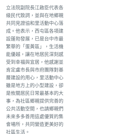
立法院副院長江啟臣代表各
級民代致詞，並與在地鄉親
共同見證協和里活動中心落
成。他表示，西屯區各項建
設蓬勃發展，已是台中市最
繁華的「蛋黃區」，生活機
能優越，讓在地居民深刻感
受到幸福與宜居，他感謝並
肯定盧市長與市府團隊對基
層建設的用心，里活動中心
雖是地方上的小型建設，卻
是攸關居民日常最基本的大
事，為社區鄉親提供完善的
公共活動空間，也請鄉親們
未來多多善用這處優質的集
會場所，共同營造更美好的
社區生活。