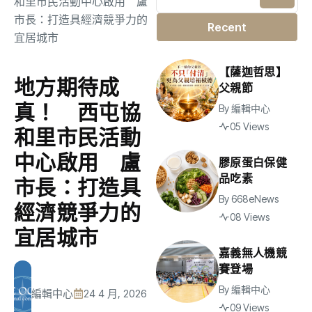
Recent
【薩迦哲思】
地方期待成
父親節
真！ 西屯協
By
編輯中心
05 Views
和里市民活動
中心啟用 盧
膠原蛋白保健
品吃素
市長：打造具
By
668eNews
經濟競爭力的
08 Views
宜居城市
嘉義無人機競
賽登場
By
編輯中心
編輯中心
24 4 月, 2026
09 Views