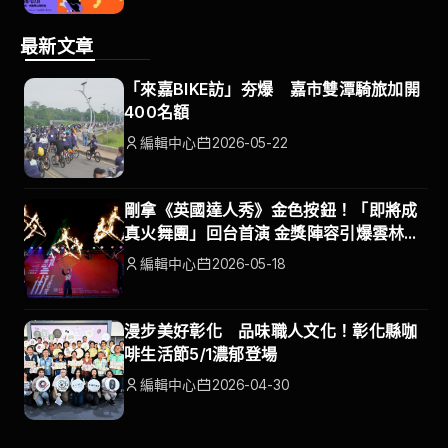
最新文章
「來嘉BIKE訪」夯爆 嘉市雙潭騎旅加開
400名額
編輯中心
2026-05-22
剛拿《英國達人秀》金色按鈕！「即將成
真火舞團」回台首演 金獎陣容引爆雲林
2500人淚讚
編輯中心
2026-05-18
漫步美好彰化 品味職人文化！彰化縣咖
啡生活節5/1濃郁登場
編輯中心
2026-04-30