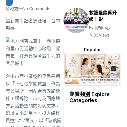
地方
No Comments
救護量能再升
級！彰
墨新聞
｜記者馬源培／台中
報導
By
編輯中心
06 Views
Popular
台中市西屯區協和里民長期
以「下七張犁閱覽室」作為
集會場所，因配合市政路延
瀏覽類別 Explore
伸工程拆除，市府為回應地
Categories
方對活動空間的殷切需求，
地方
(2519)
選址文小91用地，投入總經
費逾1,727萬元，以「玻璃陽