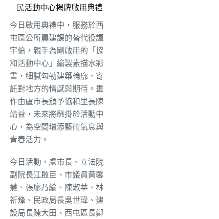
民活動中心揭牌啟用典禮
今日啟用典禮中，服務於西
屯區公所農建課的替代役譚
宇倫，親手為剛啟用的「協
和活動中心」繪製素描水彩
畫，細膩勾勒建築輪廓，寄
託對地方的情感與期待。畫
作由盧市長頒予協和里長陳
靖益，未來將懸掛於活動中
心，為空間增添藝術氣息與
青春活力。
今日活動，盧市長、立法院
副院長江啟臣、市議員黃馨
慧、張廖乃綸、陳淑華、林
祈烽、民政局長吳世瑋、建
設局長陳大田、西屯區長鄭