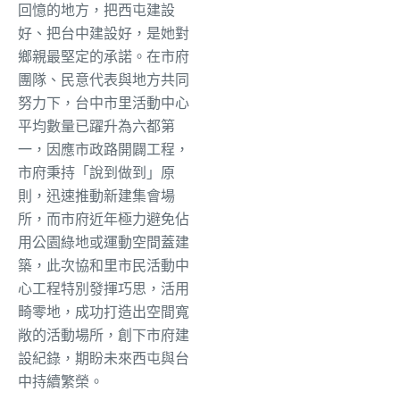
回憶的地方，把西屯建設
好、把台中建設好，是她對
鄉親最堅定的承諾。在市府
團隊、民意代表與地方共同
努力下，台中市里活動中心
平均數量已躍升為六都第
一，因應市政路開闢工程，
市府秉持「說到做到」原
則，迅速推動新建集會場
所，而市府近年極力避免佔
用公園綠地或運動空間蓋建
築，此次協和里市民活動中
心工程特別發揮巧思，活用
畸零地，成功打造出空間寬
敞的活動場所，創下市府建
設紀錄，期盼未來西屯與台
中持續繁榮。