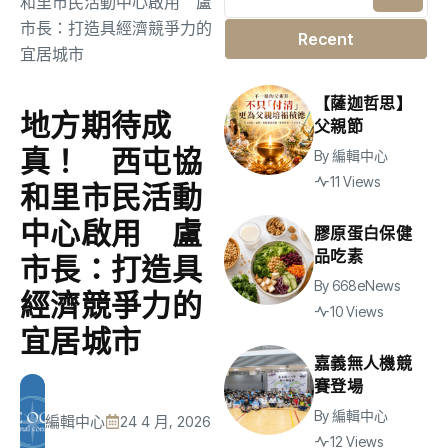
Recent
【薩迦哲思】
地方期待成
父親節
真！ 西屯協
By
編輯中心
11 Views
和里市民活動
中心啟用 盧
膠原蛋白保健
品吃素
市長：打造具
By
668eNews
經濟競爭力的
10 Views
宜居城市
嘉義無人機競
賽登場
By
編輯中心
編輯中心
24 4 月, 2026
12 Views