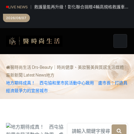
救護量能再升級！彰化聯合捐贈4輛高規格救護車
LIVE NEWS
首配全自動電動擔架床
2026/08/07
醫時尚生活 Drs-Beauty｜時尚健康、美妝醫美與質感生活媒體
最新新聞 Latest News
地方
地方期待成真！ 西屯協和里市民活動中心啟用 盧市長：打造具
經濟競爭力的宜居城市