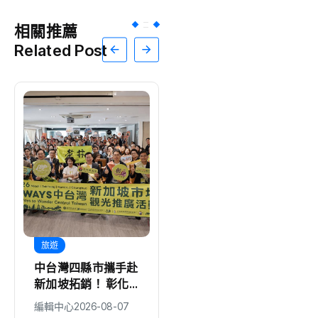
相關推薦
Related Post
旅遊
文教
中台灣四縣市攜手赴
「地政原來這麼好
新加坡拓銷！ 彰化
玩！」溪湖地政
縣府率在地業者共推
「2026地政魔法夏
編輯中心
2026-08-07
編輯中心
2026-08-07
深度旅遊
令營」精彩落幕！