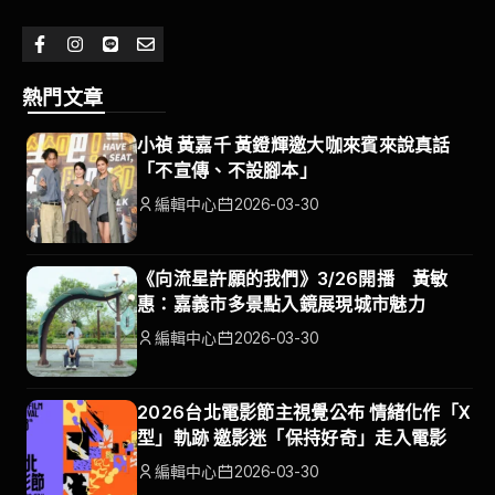
熱門文章
小禎 黃嘉千 黃鐙輝邀大咖來賓來說真話
「不宣傳、不設腳本」
編輯中心
2026-03-30
《向流星許願的我們》3/26開播 黃敏
惠：嘉義市多景點入鏡展現城市魅力
編輯中心
2026-03-30
2026台北電影節主視覺公布 情緒化作「X
型」軌跡 邀影迷「保持好奇」走入電影
編輯中心
2026-03-30