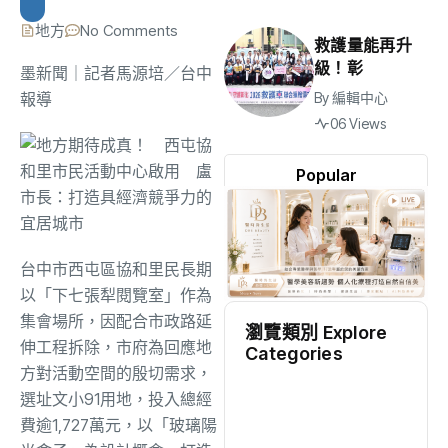
地方
No Comments
救護量能再升
級！彰
墨新聞
｜記者馬源培／台中
報導
By
編輯中心
06 Views
Popular
台中市西屯區協和里民長期
以「下七張犁閱覽室」作為
集會場所，因配合市政路延
瀏覽類別 Explore
伸工程拆除，市府為回應地
Categories
方對活動空間的殷切需求，
地方
(2519)
選址文小91用地，投入總經
費逾1,727萬元，以「玻璃陽