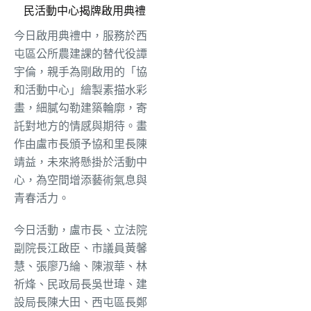
民活動中心揭牌啟用典禮
今日啟用典禮中，服務於西
屯區公所農建課的替代役譚
宇倫，親手為剛啟用的「協
和活動中心」繪製素描水彩
畫，細膩勾勒建築輪廓，寄
託對地方的情感與期待。畫
作由盧市長頒予協和里長陳
靖益，未來將懸掛於活動中
心，為空間增添藝術氣息與
青春活力。
今日活動，盧市長、立法院
副院長江啟臣、市議員黃馨
慧、張廖乃綸、陳淑華、林
祈烽、民政局長吳世瑋、建
設局長陳大田、西屯區長鄭