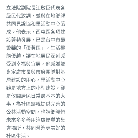
立法院副院長江啟臣代表各
級民代致詞，並與在地鄉親
共同見證協和里活動中心落
成。他表示，西屯區各項建
設蓬勃發展，已是台中市最
繁華的「蛋黃區」，生活機
能優越，讓在地居民深刻感
受到幸福與宜居，他感謝並
肯定盧市長與市府團隊對基
層建設的用心，里活動中心
雖是地方上的小型建設，卻
是攸關居民日常最基本的大
事，為社區鄉親提供完善的
公共活動空間，也請鄉親們
未來多多善用這處優質的集
會場所，共同營造更美好的
社區生活。