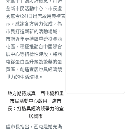
光盒子」為設計概念，打造
綜合
(1305)
全新市民活動中心。市長盧
秀燕今(24)日出席啟用典禮表
文教
(937)
示，感謝各方努力促成，為
市民打造嶄新的活動場域，
市府近年更持續重磅投資西
生活
(730)
屯區，積極推動台中國際會
展中心等指標性建設，將西
娛樂
(631)
屯從蛋白區升級為繁華的蛋
黃區，創造宜居也具經濟競
爭力的生活環境。
醫療
(599)
地方期待成真！西屯協和里
市民活動中心啟用 盧市
長：打造具經濟競爭力的宜
居城市
盧市長指出，西屯是她充滿