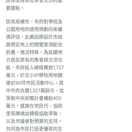
民休閒育樂及聚會交流的重
要據點。
民政局補充，市府對學校及
公園用地的使用規劃向來審
慎評估，此案因原設於市政
路預定地上的閱覽室須配合
拆遷，情況特殊，為延續地
方居民原有的集會與交流功
能，市府投入總經費逾1,727
萬元，於文小91學校用地闢
建近90坪市民活動中心，其
中市府自籌1,327萬餘元，並
爭取中央前瞻計畫補助400
萬元，感謝在地民代、協和
里長陳靖益積極協助爭取，
以及市議會對預算的支持，
共同為市民打造更優質的生