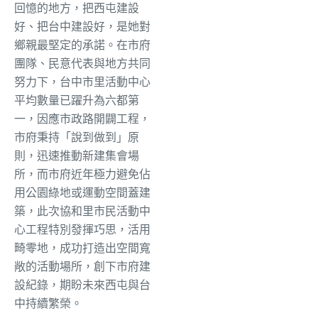
回憶的地方，把西屯建設
好、把台中建設好，是她對
鄉親最堅定的承諾。在市府
團隊、民意代表與地方共同
努力下，台中市里活動中心
平均數量已躍升為六都第
一，因應市政路開闢工程，
市府秉持「說到做到」原
則，迅速推動新建集會場
所，而市府近年極力避免佔
用公園綠地或運動空間蓋建
築，此次協和里市民活動中
心工程特別發揮巧思，活用
畸零地，成功打造出空間寬
敞的活動場所，創下市府建
設紀錄，期盼未來西屯與台
中持續繁榮。