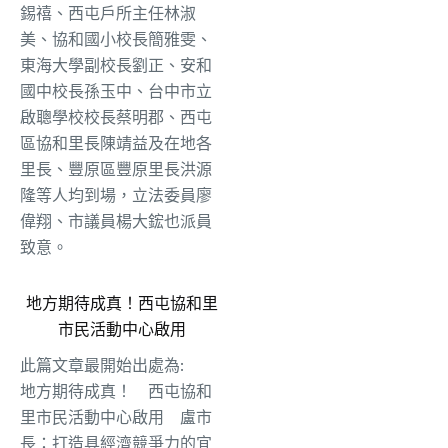
錫禧、西屯戶所主任林淑
美、協和國小校長簡雅雯、
東海大學副校長劉正、安和
國中校長孫玉中、台中市立
啟聰學校校長蔡明郡、西屯
區協和里長陳靖益及在地各
里長、豐原區豐原里長洪源
隆等人均到場，立法委員廖
偉翔、市議員楊大鋐也派員
致意。
地方期待成真！西屯協和里
市民活動中心啟用
此篇文章最開始出處為:
地方期待成真！ 西屯協和
里市民活動中心啟用 盧市
長：打造具經濟競爭力的宜