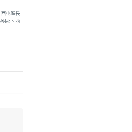
、西屯區長
蔡明郡、西