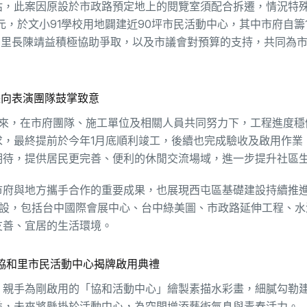
估，此案因原設於市政路預定地上的閱覽室須配合拆遷，情況特
元，於文小91學校用地闢建近90坪市民活動中心，其中市府自籌1,
和里長陳靖益積極協助爭取，以及市議會對預算的支持，共同為
長向表演團隊鼓掌致意
以來，在市府團隊、施工單位及相關人員共同努力下，工程進度穩
，最終提前於今年1月底順利竣工，後續也完成驗收及啟用作業
期待，提供居民更完善、便利的休閒交流場域，進一步提升社區
市府與地方攜手合作的重要成果，也展現西屯區基礎建設持續推
大建設，包括台中國際會展中心、台中綠美圖、市政路延伸工程、
友善、宜居的生活環境。
協和里市民活動中心揭牌啟用典禮
，親手為剛啟用的「協和活動中心」繪製素描水彩畫，細膩勾勒
益，未來將懸掛於活動中心，為空間增添藝術氣息與青春活力。