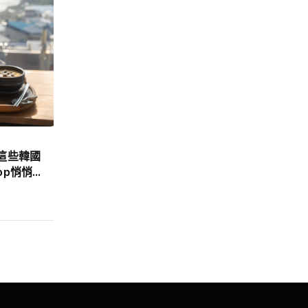
合作媒體
些韓國
台灣奧運獎牌數比你想的還多！
p悄悄崛
36面獎牌背後最完整戰績一覽
668eNews
2026-08-07