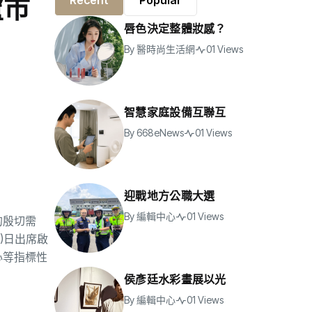
盧市
Recent
Popular
唇色決定整體妝感？
By
醫時尚生活網
01 Views
智慧家庭設備互聯互
By
668eNews
01 Views
迎戰地方公職大選
By
編輯中心
01 Views
的殷切需
)日出席啟
心等指標性
侯彥廷水彩畫展以光
By
編輯中心
01 Views