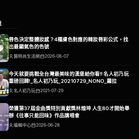
章
唇色決定整體妝感？4種膚色對應的韓妝唇彩公式，找
出最顯氣色的色號
醫時尚生活網
2026-08-07
今天就要挑戰全台灣最美味的漢堡給你看!! 名人初乃玩
重磅回歸!_名人初乃玩_20210729_NONO_蘿拉
名人初乃玩
2021-07-29
榮獲第37屆金曲獎特別貢獻獎林煌坤 人生80才開始舉
辦《往事只能回味》作品講唱會
編輯中心
2026-06-28