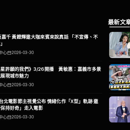
最新文
黃嘉千 黃鐙輝邀大咖來賓來說真話 「不宣傳、不
本」
中心
2026-03-30
星許願的我們》3/26開播 黃敏惠：嘉義市多景
鏡展現城市魅力
中心
2026-03-30
6台北電影節主視覺公布 情緒化作「X型」軌跡 邀
「保持好奇」走入電影
中心
2026-03-30