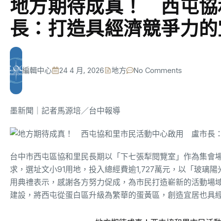
地方期待成真！ 西屯協
長：打造具經濟競爭力的
編輯中心
24 4 月, 2026
地方
No Comments
墨新聞
｜記者馬源培／台中報導
台中市西屯區協和里民長期以「下七張犁閱覽室」作為集會
求，選址文小91用地，投入總經費逾1,727萬元，以「玻璃
用典禮表示，感謝各方努力促成，為市民打造嶄新的活動場
建設，將西屯從蛋白區升級為繁華的蛋黃區，創造宜居也具