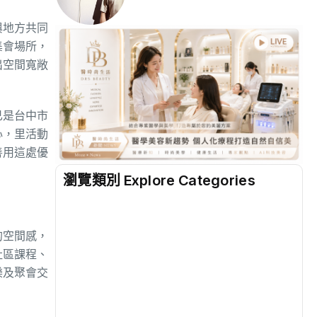
與地方共同
集會場所，
出空間寬敞
已是台中市
心，里活動
善用這處優
瀏覽類別 Explore Categories
地方
(2498)
的空間感，
社區課程、
綜合
(1298)
樂及聚會交
文教
(931)