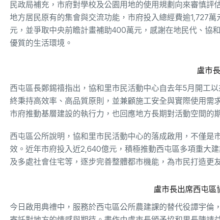
民政局補充，市府對學校及公園用地的使用規劃向來審慎評
地方居民原有的集會與交流功能，市府投入總經費逾1,727萬
元，並爭取中央前瞻計畫補助400萬元，感謝在地民代、協
優質的生活環境。
盧市
西屯區長鄭錫禧指出，協和里市民活動中心自去年5月開工
終秉持高效率、高品質原則，並兼顧施工安全與實際使用需求
市府推動基層建設的執行力，也回應地方長期對活動空間的
西屯區公所說明，協和里市民活動中心的落成啟用，不僅是
效。近年市府投入近2,640億元，積極推動西屯區多項重
及多處社會住宅等，逐步完善整體都市機能，為市民打造更
盧市長出席西屯區
今日啟用典禮中，服務於西屯區公所農建課的替代役譚宇倫
寄託對地方的情感與期待。畫作由盧市長頒予協和里長陳靖