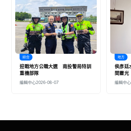
綜合
地方
迎戰地方公職大選 南投警局特訓
侯彥廷水
重機部隊
間靈光
編輯中心
2026-08-07
編輯中心
20