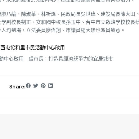
張廖乃綸、陳淑華、林祈烽、民政局長吳世瑋、建設局長陳大田
大學副校長劉正、安和國中校長孫玉中、台中市立啟聰學校校長
等人均到場，立法委員廖偉翔、市議員楊大鋐也派員致意。
！西屯協和里市民活動中心啟用
動中心啟用 盧市長：打造具經濟競爭力的宜居城市
Share: