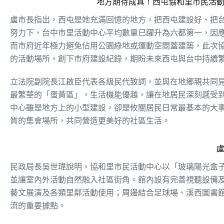
地方期待成真！西屯協和里市民活
盧市長指出，西屯是她充滿回憶的地方，把西屯建設好、把
努力下，台中市里活動中心平均數量已躍升為六都第一，因
而市府近年極力避免佔用公園綠地或運動空間蓋建築，此次
的活動場所，創下市府建設紀錄，期盼未來西屯與台中持續
立法院副院長江啟臣代表各級民代致詞，並與在地鄉親共同
最繁華的「蛋黃區」，生活機能優越，讓在地居民深刻感受
中心雖是地方上的小型建設，卻是攸關居民日常最基本的大
質的集會場所，共同營造更美好的社區生活。
民政局長吳世瑋說明，協和里市民活動中心以「玻璃陽光盒
並讓室內外活動自然融入社區街角。館內設有完善視聽設備
藝文展演及各類里鄰活動使用；周邊結合足球場、溪西圖書
流的重要據點。