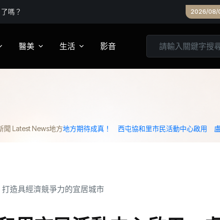
」了嗎？
2026/08/
醫美
生活
影音
養
皮膚管理
心靈
妝
診所專欄
居家
 Latest News
地方
地方期待成真！ 西屯協和里市民活動中心啟用 
家建議
醫美實測
旅遊
箱
美食
城市生活
親子文教