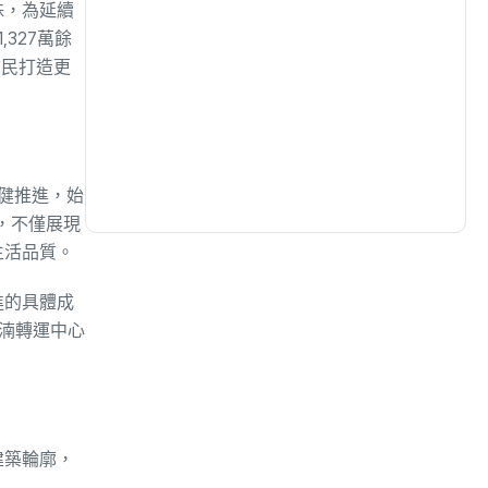
殊，為延續
327萬餘
生活
(726)
市民打造更
娛樂
(631)
醫療
(594)
健推進，始
，不僅展現
生活品質。
進的具體成
水湳轉運中心
建築輪廓，