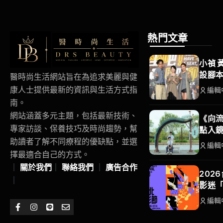
熱門文章
小禎 
設腳
醫時尚生活網站旨在為追求美麗與健
康人士提供最新的資訊與生活方式指
編輯
南。
網站涵蓋多元主題，包括最新技術、
《向流
專家訪談、保養技巧及時尚趨勢，幫
點入
助讀者了解不同療程的優缺點，並選
編輯
擇最適合自己的方式。
｜
關於我們
｜
聯絡我們
｜
廣告合作
202
｜
影迷
編輯