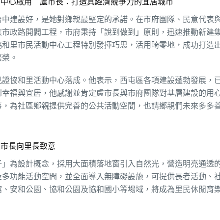
動中心啟用 盧市長：打造具經濟競爭力的宜居城市
台中建設好，是她對鄉親最堅定的承諾。在市府團隊、民意代表
應市政路開闢工程，市府秉持「說到做到」原則，迅速推動新建
協和里市民活動中心工程特別發揮巧思，活用畸零地，成功打造
繁榮。
見證協和里活動中心落成。他表示，西屯區各項建設蓬勃發展，
到幸福與宜居，他感謝並肯定盧市長與市府團隊對基層建設的用
事，為社區鄉親提供完善的公共活動空間，也請鄉親們未來多多
盧市長向里長致意
子」為設計概念，採用大面積落地窗引入自然光，營造明亮通透
及多功能活動空間，並全面導入無障礙設施，可提供長者活動、
館、安和公園、協和公園及協和國小等場域，將成為里民休閒育