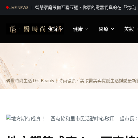
智慧家庭設備互聯互通，你家的電器們真的在「說話
LIVE NEWS
時尚
健康
醫療
美妝
影視娛樂
身體健康
疾病新知
保
明星妝法
運動保健
醫療科普
彩
醫時尚生活 Drs-Beauty｜時尚健康、美妝醫美與質感生活媒體
最新新聞
潮流趨勢
營養
醫師訪談
專
穿搭
心理
開
精品話題
睡眠
流行文化