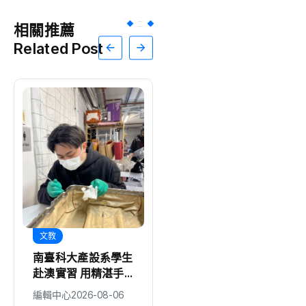
相關推薦
Related Post
文教
娛樂
南臺科大產設系學生
Owen 蘇震洋《做
赴澳實習 用精湛手
自己的光》LIVE
藝修復精品跨越語言
SHOW 倒數 練團找
編輯中心
2026-08-06
編輯中心
2026-08-06
隔閡
回昔 Pub 駐唱美好