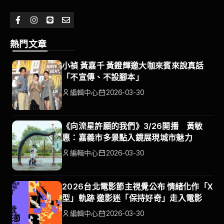
熱門文章
小禎 黃嘉千 黃鐙輝邀大咖來賓來說真話
「不宣傳、不設腳本」
編輯中心
2026-03-30
《向流星許願的我們》3/26開播 黃敏
惠：嘉義市多景點入鏡展現城市魅力
編輯中心
2026-03-30
2026台北電影節主視覺公布 情緒化作「X
型」軌跡 邀影迷「保持好奇」走入電影
編輯中心
2026-03-30