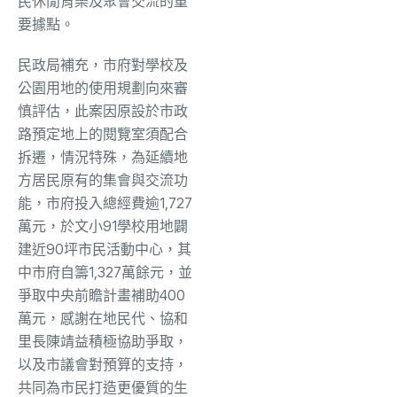
民休閒育樂及聚會交流的重
要據點。
民政局補充，市府對學校及
公園用地的使用規劃向來審
慎評估，此案因原設於市政
路預定地上的閱覽室須配合
拆遷，情況特殊，為延續地
方居民原有的集會與交流功
能，市府投入總經費逾1,727
萬元，於文小91學校用地闢
建近90坪市民活動中心，其
中市府自籌1,327萬餘元，並
爭取中央前瞻計畫補助400
萬元，感謝在地民代、協和
里長陳靖益積極協助爭取，
以及市議會對預算的支持，
共同為市民打造更優質的生