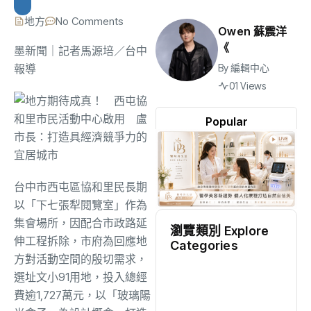
地方
No Comments
Owen 蘇震洋
《
墨新聞
｜記者馬源培／台中
報導
By
編輯中心
01 Views
Popular
台中市西屯區協和里民長期
以「下七張犁閱覽室」作為
集會場所，因配合市政路延
瀏覽類別 Explore
伸工程拆除，市府為回應地
Categories
方對活動空間的殷切需求，
地方
(2496)
選址文小91用地，投入總經
費逾1,727萬元，以「玻璃陽