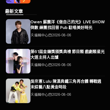
最新文章
Owen 蘇震洋《做自己的光》LIVE SHOW
倒數 練團找回昔 Pub 駐唱美好時光
編輯中心
2026-08-06
第61屆金鐘獎頒獎典禮 節目類 戲劇類星光
大道主持人出爐
編輯中心
2026-08-06
吳宗憲 Lulu 陳漢典鐵三角再合體 轉戰週
末綜藝八點黃金時段
編輯中心
2026-08-06