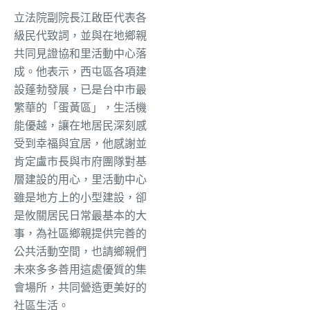
立法院副院長江啟臣代表各
級民代致詞，並與在地鄉親
共同見證協和里活動中心落
成。他表示，西屯區各項建
設蓬勃發展，已是台中市最
繁華的「蛋黃區」，生活機
能優越，讓在地居民深刻感
受到幸福與宜居，他感謝並
肯定盧市長與市府團隊對基
層建設的用心，里活動中心
雖是地方上的小型建設，卻
是攸關居民日常最基本的大
事，為社區鄉親提供完善的
公共活動空間，也請鄉親們
未來多多善用這處優質的集
會場所，共同營造更美好的
社區生活。