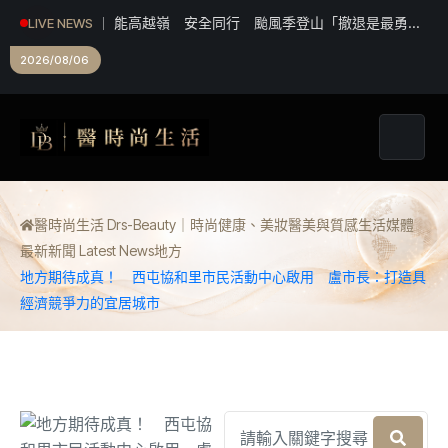
南臺科大產設系學生赴澳實習 用精湛手藝修復精品
LIVE NEWS
跨越語言隔閡
2026/08/06
醫時尚生活 Drs-Beauty｜時尚健康、美妝醫美與質感生活媒體
最新新聞 Latest News
地方
地方期待成真！ 西屯協和里市民活動中心啟用 盧市長：打造具
經濟競爭力的宜居城市