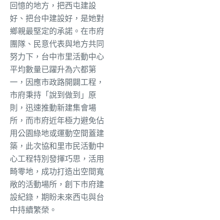
回憶的地方，把西屯建設
好、把台中建設好，是她對
鄉親最堅定的承諾。在市府
團隊、民意代表與地方共同
努力下，台中市里活動中心
平均數量已躍升為六都第
一，因應市政路開闢工程，
市府秉持「說到做到」原
則，迅速推動新建集會場
所，而市府近年極力避免佔
用公園綠地或運動空間蓋建
築，此次協和里市民活動中
心工程特別發揮巧思，活用
畸零地，成功打造出空間寬
敞的活動場所，創下市府建
設紀錄，期盼未來西屯與台
中持續繁榮。