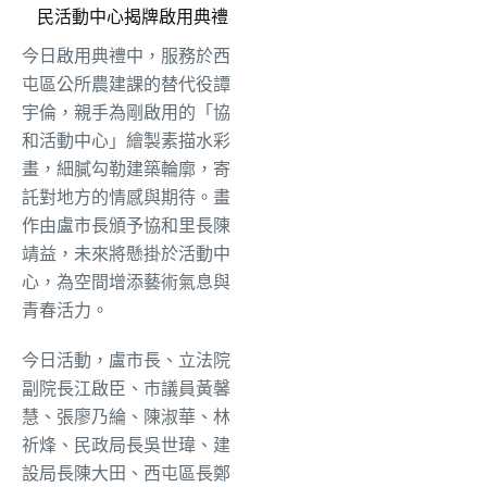
民活動中心揭牌啟用典禮
今日啟用典禮中，服務於西
屯區公所農建課的替代役譚
宇倫，親手為剛啟用的「協
和活動中心」繪製素描水彩
畫，細膩勾勒建築輪廓，寄
託對地方的情感與期待。畫
作由盧市長頒予協和里長陳
靖益，未來將懸掛於活動中
心，為空間增添藝術氣息與
青春活力。
今日活動，盧市長、立法院
副院長江啟臣、市議員黃馨
慧、張廖乃綸、陳淑華、林
祈烽、民政局長吳世瑋、建
設局長陳大田、西屯區長鄭