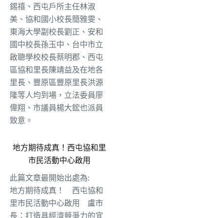
錫禧、西屯戶所主任林淑
美、協和國小校長簡雅雯、
東海大學副校長劉正、安和
國中校長孫玉中、台中市立
啟聰學校校長蔡明郡、西屯
區協和里長陳靖益及在地各
里長、豐原區豐原里長洪源
隆等人均到場，立法委員廖
偉翔、市議員楊大鋐也派員
致意。
地方期待成真！西屯協和里
市民活動中心啟用
此篇文章最開始出處為:
地方期待成真！ 西屯協和
里市民活動中心啟用 盧市
長：打造具經濟競爭力的宜