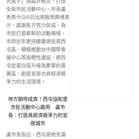
光盒子」為設計概念，打造
綜合
(1312)
全新市民活動中心。市長盧
秀燕今(24)日出席啟用典禮表
文教
(931)
示，感謝各方努力促成，為
市民打造嶄新的活動場域，
市府近年更持續重磅投資西
生活
(727)
屯區，積極推動台中國際會
展中心等指標性建設，將西
娛樂
(631)
屯從蛋白區升級為繁華的蛋
黃區，創造宜居也具經濟競
爭力的生活環境。
醫療
(595)
地方期待成真！西屯協和里
市民活動中心啟用 盧市
長：打造具經濟競爭力的宜
居城市
盧市長指出，西屯是她充滿