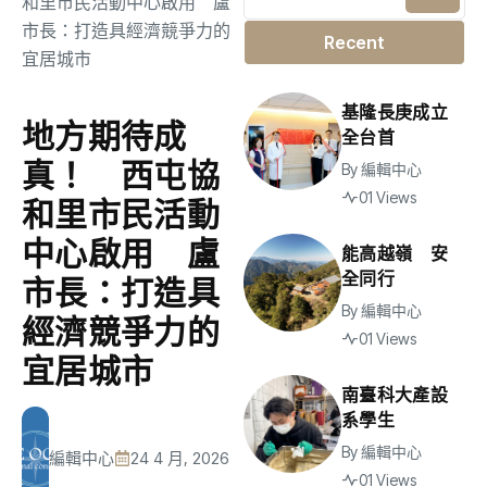
Recent
基隆長庚成立
地方期待成
全台首
真！ 西屯協
By
編輯中心
01 Views
和里市民活動
中心啟用 盧
能高越嶺 安
全同行
市長：打造具
By
編輯中心
經濟競爭力的
01 Views
宜居城市
南臺科大產設
系學生
By
編輯中心
編輯中心
24 4 月, 2026
01 Views