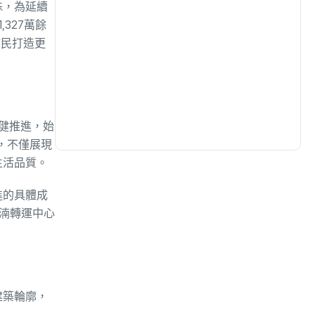
殊，為延續
327萬餘
生活
(730)
市民打造更
娛樂
(631)
醫療
(599)
健推進，始
，不僅展現
生活品質。
進的具體成
水湳轉運中心
建築輪廓，