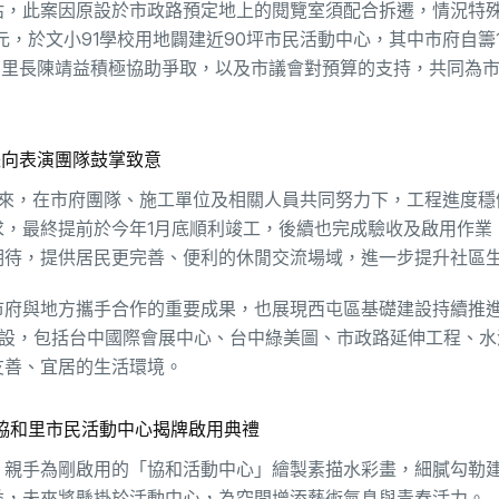
估，此案因原設於市政路預定地上的閱覽室須配合拆遷，情況特
元，於文小91學校用地闢建近90坪市民活動中心，其中市府自籌1,
和里長陳靖益積極協助爭取，以及市議會對預算的支持，共同為
長向表演團隊鼓掌致意
以來，在市府團隊、施工單位及相關人員共同努力下，工程進度穩
，最終提前於今年1月底順利竣工，後續也完成驗收及啟用作業
期待，提供居民更完善、便利的休閒交流場域，進一步提升社區
市府與地方攜手合作的重要成果，也展現西屯區基礎建設持續推
大建設，包括台中國際會展中心、台中綠美圖、市政路延伸工程、
友善、宜居的生活環境。
協和里市民活動中心揭牌啟用典禮
，親手為剛啟用的「協和活動中心」繪製素描水彩畫，細膩勾勒
益，未來將懸掛於活動中心，為空間增添藝術氣息與青春活力。