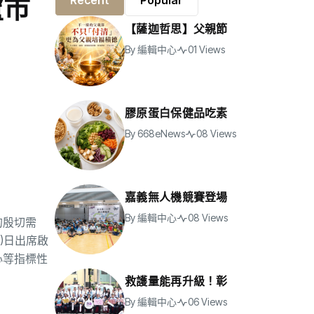
盧市
Recent
Popular
【薩迦哲思】父親節
By
編輯中心
01 Views
膠原蛋白保健品吃素
By
668eNews
08 Views
嘉義無人機競賽登場
By
編輯中心
08 Views
的殷切需
)日出席啟
心等指標性
救護量能再升級！彰
By
編輯中心
06 Views