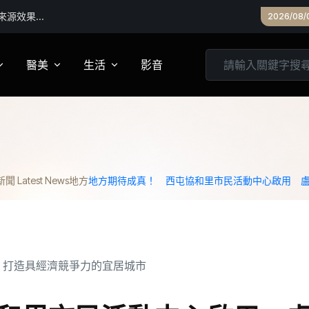
2026/08/
醫美
生活
影音
養
皮膚管理
心靈
妝
診所專欄
居家
 Latest News
地方
地方期待成真！ 西屯協和里市民活動中心啟用 
家建議
醫美實測
旅遊
箱
美食
城市生活
親子文教