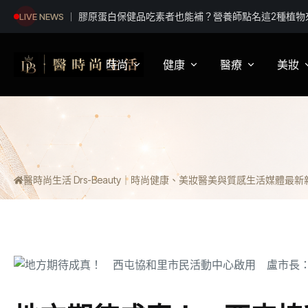
嘉義無人機競賽登場 73隊挑戰穿越賽與無人機足球
LIVE NEWS
時尚
健康
醫療
美妝
影視娛樂
身體健康
疾病新知
保
明星妝法
運動保健
醫療科普
彩
醫時尚生活 Drs-Beauty｜時尚健康、美妝醫美與質感生活媒體
最新新聞
潮流趨勢
營養
醫師訪談
專
穿搭
心理
開
精品話題
睡眠
流行文化