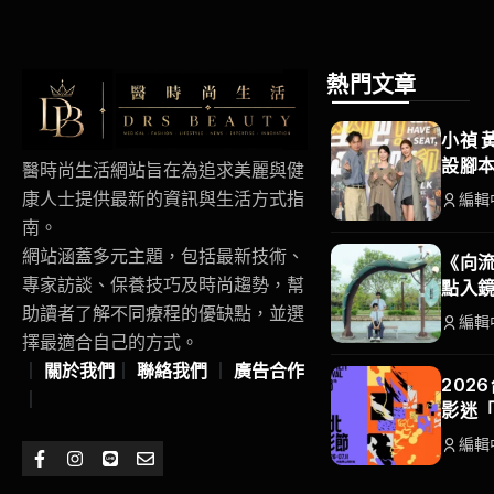
熱門文章
小禎 
設腳
醫時尚生活網站旨在為追求美麗與健
康人士提供最新的資訊與生活方式指
編輯
南。
網站涵蓋多元主題，包括最新技術、
《向流
專家訪談、保養技巧及時尚趨勢，幫
點入
助讀者了解不同療程的優缺點，並選
編輯
擇最適合自己的方式。
｜
關於我們
｜
聯絡我們
｜
廣告合作
202
｜
影迷
編輯