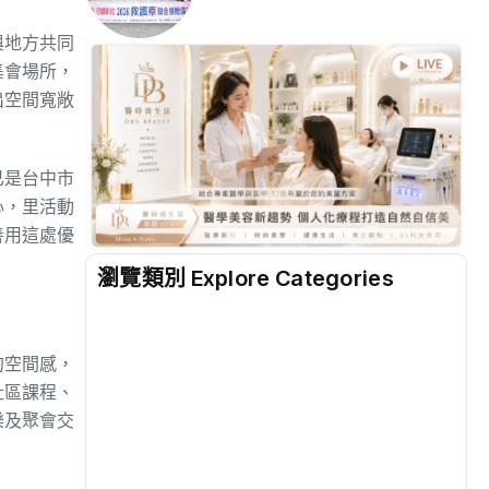
與地方共同
集會場所，
出空間寬敞
已是台中市
心，里活動
善用這處優
瀏覽類別 Explore Categories
地方
(2519)
的空間感，
社區課程、
綜合
(1305)
樂及聚會交
文教
(937)