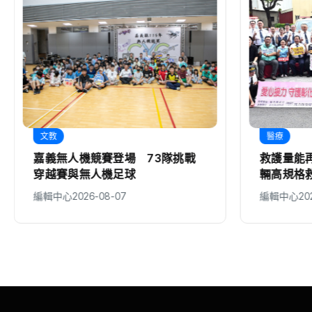
文教
醫療
嘉義無人機競賽登場 73隊挑戰
救護量能
穿越賽與無人機足球
輛高規格
擔架床
編輯中心
2026-08-07
編輯中心
20