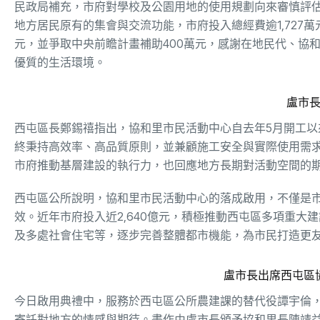
民政局補充，市府對學校及公園用地的使用規劃向來審慎評
地方居民原有的集會與交流功能，市府投入總經費逾1,727萬
元，並爭取中央前瞻計畫補助400萬元，感謝在地民代、協
優質的生活環境。
盧市
西屯區長鄭錫禧指出，協和里市民活動中心自去年5月開工
終秉持高效率、高品質原則，並兼顧施工安全與實際使用需求
市府推動基層建設的執行力，也回應地方長期對活動空間的
西屯區公所說明，協和里市民活動中心的落成啟用，不僅是
效。近年市府投入近2,640億元，積極推動西屯區多項重
及多處社會住宅等，逐步完善整體都市機能，為市民打造更
盧市長出席西屯區
今日啟用典禮中，服務於西屯區公所農建課的替代役譚宇倫
寄託對地方的情感與期待。畫作由盧市長頒予協和里長陳靖