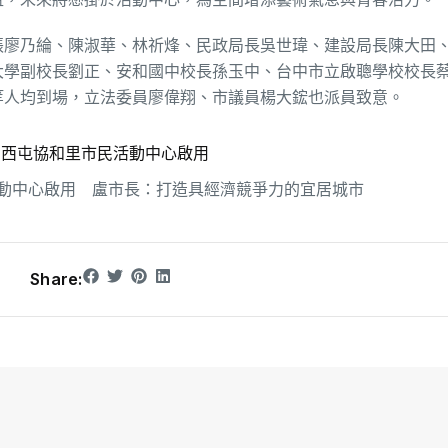
張廖乃綸、陳淑華、林祈烽、民政局長吳世瑋、建設局長陳大田
大學副校長劉正、安和國中校長孫玉中、台中市立啟聰學校校長
等人均到場，立法委員廖偉翔、市議員楊大鋐也派員致意。
！西屯協和里市民活動中心啟用
動中心啟用 盧市長：打造具經濟競爭力的宜居城市
Share: