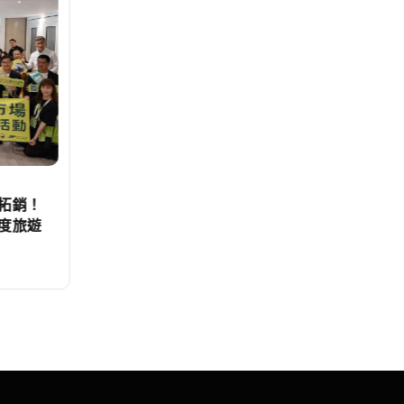
文教
拓銷！
「地政原來這麼好玩！」溪湖地政
度旅遊
「2026地政魔法夏令營」精彩落
幕！
編輯中心
2026-08-07