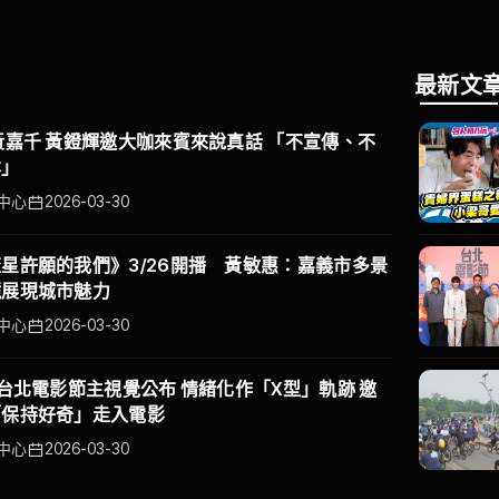
最新文
黃嘉千 黃鐙輝邀大咖來賓來說真話 「不宣傳、不
本」
中心
2026-03-30
星許願的我們》3/26開播 黃敏惠：嘉義市多景
鏡展現城市魅力
中心
2026-03-30
6台北電影節主視覺公布 情緒化作「X型」軌跡 邀
「保持好奇」走入電影
中心
2026-03-30