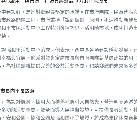
動中心啟用 盧市長：打造具經濟競爭力的宜居城市
台中建設好，是她對鄉親最堅定的承諾。在市府團隊、民意代表
應市政路開闢工程，市府秉持「說到做到」原則，迅速推動新建
協和里市民活動中心工程特別發揮巧思，活用畸零地，成功打造
繁榮。
見證協和里活動中心落成。他表示，西屯區各項建設蓬勃發展，
到幸福與宜居，他感謝並肯定盧市長與市府團隊對基層建設的用
事，為社區鄉親提供完善的公共活動空間，也請鄉親們未來多多
盧市長向里長致意
子」為設計概念，採用大面積落地窗引入自然光，營造明亮通透
及多功能活動空間，並全面導入無障礙設施，可提供長者活動、
館、安和公園、協和公園及協和國小等場域，將成為里民休閒育