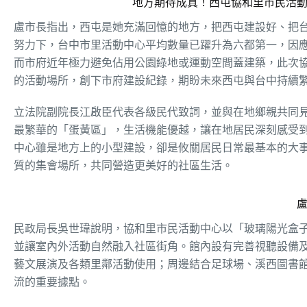
地方期待成真！西屯協和里市民活
盧市長指出，西屯是她充滿回憶的地方，把西屯建設好、把
努力下，台中市里活動中心平均數量已躍升為六都第一，因
而市府近年極力避免佔用公園綠地或運動空間蓋建築，此次
的活動場所，創下市府建設紀錄，期盼未來西屯與台中持續
立法院副院長江啟臣代表各級民代致詞，並與在地鄉親共同
最繁華的「蛋黃區」，生活機能優越，讓在地居民深刻感受
中心雖是地方上的小型建設，卻是攸關居民日常最基本的大
質的集會場所，共同營造更美好的社區生活。
民政局長吳世瑋說明，協和里市民活動中心以「玻璃陽光盒
並讓室內外活動自然融入社區街角。館內設有完善視聽設備
藝文展演及各類里鄰活動使用；周邊結合足球場、溪西圖書
流的重要據點。