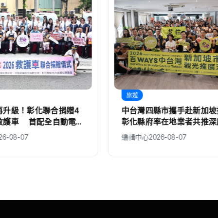
旅遊
再升級！彰化聯合捐贈4
中台灣四縣市攜手赴新加坡
救護車 首配全自動電動
彰化縣府率在地業者共推深
26-08-07
編輯中心
2026-08-07