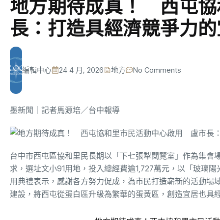
地方期待成真！ 西屯協
長：打造具經濟競爭力的
編輯中心
24 4 月, 2026
地方
No Comments
墨新聞
｜記者馬源培／台中報導
台中市西屯區協和里民長期以「下七張犁閱覽室」作為集會
求，選址文小91用地，投入總經費逾1,727萬元，以「玻璃
用典禮表示，感謝各方努力促成，為市民打造嶄新的活動場
建設，將西屯從蛋白區升級為繁華的蛋黃區，創造宜居也具