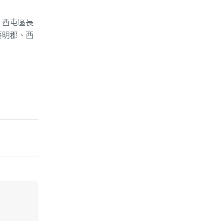
、西屯區長
蔡明郡、西