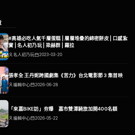
章
#高雄必吃人氣千層蛋糕 | 層層堆疊的綿密餅皮 | 口感紮
實 | 名人初乃玩 | 梁赫群 | 蘿拉
名人初乃玩
2023-03-20
張孝全 王丹妮跨國劇集《苦力》台北電影節 3 集首映
編輯中心
2026-06-28
「來嘉BIKE訪」夯爆 嘉市雙潭騎旅加開400名額
編輯中心
2026-05-22