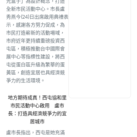
光盒子」為設計概念，打造
綜合
(1320)
全新市民活動中心。市長盧
秀燕今(24)日出席啟用典禮表
文教
(942)
示，感謝各方努力促成，為
市民打造嶄新的活動場域，
市府近年更持續重磅投資西
生活
(735)
屯區，積極推動台中國際會
展中心等指標性建設，將西
娛樂
(643)
屯從蛋白區升級為繁華的蛋
黃區，創造宜居也具經濟競
爭力的生活環境。
醫療
(602)
地方期待成真！西屯協和里
市民活動中心啟用 盧市
長：打造具經濟競爭力的宜
居城市
盧市長指出，西屯是她充滿