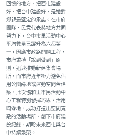
回憶的地方，把西屯建設
好、把台中建設好，是她對
鄉親最堅定的承諾。在市府
團隊、民意代表與地方共同
努力下，台中市里活動中心
平均數量已躍升為六都第
一，因應市政路開闢工程，
市府秉持「說到做到」原
則，迅速推動新建集會場
所，而市府近年極力避免佔
用公園綠地或運動空間蓋建
築，此次協和里市民活動中
心工程特別發揮巧思，活用
畸零地，成功打造出空間寬
敞的活動場所，創下市府建
設紀錄，期盼未來西屯與台
中持續繁榮。