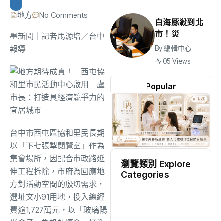
地方
No Comments
白海豚殺到北
市！災
墨新聞
｜記者馬源培／台中
報導
By
編輯中心
05 Views
Popular
台中市西屯區協和里民長期
以「下七張犁閱覽室」作為
集會場所，因配合市政路延
瀏覽類別 Explore
伸工程拆除，市府為回應地
Categories
方對活動空間的殷切需求，
地方
(2538)
選址文小91用地，投入總經
費逾1,727萬元，以「玻璃陽