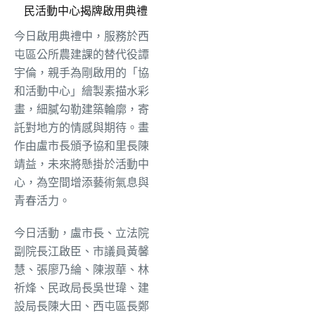
民活動中心揭牌啟用典禮
今日啟用典禮中，服務於西
屯區公所農建課的替代役譚
宇倫，親手為剛啟用的「協
和活動中心」繪製素描水彩
畫，細膩勾勒建築輪廓，寄
託對地方的情感與期待。畫
作由盧市長頒予協和里長陳
靖益，未來將懸掛於活動中
心，為空間增添藝術氣息與
青春活力。
今日活動，盧市長、立法院
副院長江啟臣、市議員黃馨
慧、張廖乃綸、陳淑華、林
祈烽、民政局長吳世瑋、建
設局長陳大田、西屯區長鄭