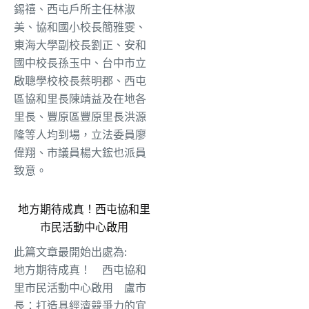
錫禧、西屯戶所主任林淑
美、協和國小校長簡雅雯、
東海大學副校長劉正、安和
國中校長孫玉中、台中市立
啟聰學校校長蔡明郡、西屯
區協和里長陳靖益及在地各
里長、豐原區豐原里長洪源
隆等人均到場，立法委員廖
偉翔、市議員楊大鋐也派員
致意。
地方期待成真！西屯協和里
市民活動中心啟用
此篇文章最開始出處為:
地方期待成真！ 西屯協和
里市民活動中心啟用 盧市
長：打造具經濟競爭力的宜