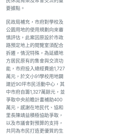
民休閒育樂及聚會交流的重
要據點。
民政局補充，市府對學校及
公園用地的使用規劃向來審
慎評估，此案因原設於市政
路預定地上的閱覽室須配合
拆遷，情況特殊，為延續地
方居民原有的集會與交流功
能，市府投入總經費逾1,727
萬元，於文小91學校用地闢
建近90坪市民活動中心，其
中市府自籌1,327萬餘元，並
爭取中央前瞻計畫補助400
萬元，感謝在地民代、協和
里長陳靖益積極協助爭取，
以及市議會對預算的支持，
共同為市民打造更優質的生