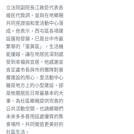
立法院副院長江啟臣代表各
級民代致詞，並與在地鄉親
共同見證協和里活動中心落
成。他表示，西屯區各項建
設蓬勃發展，已是台中市最
繁華的「蛋黃區」，生活機
能優越，讓在地居民深刻感
受到幸福與宜居，他感謝並
肯定盧市長與市府團隊對基
層建設的用心，里活動中心
雖是地方上的小型建設，卻
是攸關居民日常最基本的大
事，為社區鄉親提供完善的
公共活動空間，也請鄉親們
未來多多善用這處優質的集
會場所，共同營造更美好的
社區生活。