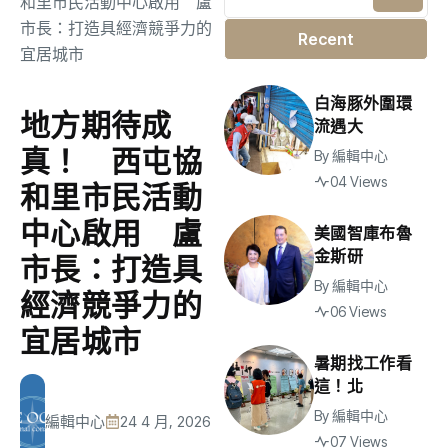
Recent
白海豚外圍環
地方期待成
流遇大
真！ 西屯協
By
編輯中心
04 Views
和里市民活動
中心啟用 盧
美國智庫布魯
金斯研
市長：打造具
By
編輯中心
經濟競爭力的
06 Views
宜居城市
暑期找工作看
這！北
By
編輯中心
編輯中心
24 4 月, 2026
07 Views