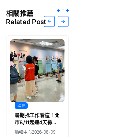
相關推薦
Related Post
產經
生活
暑期找工作看這！北
白海豚殺到北市！災
市8/11起連4天徵
情破180件、5人受
才 逾580職缺最高
傷 蔣萬安：勿鬆懈
編輯中心
2026-08-09
編輯中心
2026-08-09
6萬元