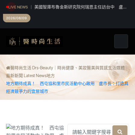
美國智庫布魯金斯研究院何瑞恩主任訪台中 盧市
LIVE NEWS
長盼深化台美夥伴關係
暑期找工作看這！北市8/11起連4天徵才 逾580職
缺最高6萬元
2026/08/09
醫時尚生活 Drs-Beauty｜時尚健康、美妝醫美與質感生活媒體
最新新聞 Latest News
地方
地方期待成真！ 西屯協和里市民活動中心啟用 盧市長：打造具
經濟競爭力的宜居城市