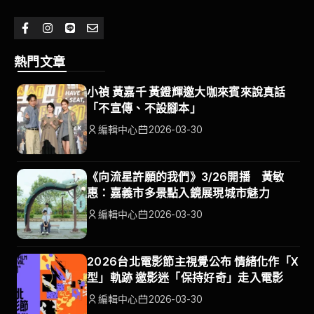
熱門文章
小禎 黃嘉千 黃鐙輝邀大咖來賓來說真話
「不宣傳、不設腳本」
編輯中心
2026-03-30
《向流星許願的我們》3/26開播 黃敏
惠：嘉義市多景點入鏡展現城市魅力
編輯中心
2026-03-30
2026台北電影節主視覺公布 情緒化作「X
型」軌跡 邀影迷「保持好奇」走入電影
編輯中心
2026-03-30