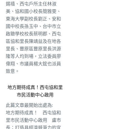
錫禧、西屯戶所主任林淑
美、協和國小校長簡雅雯、
東海大學副校長劉正、安和
國中校長孫玉中、台中市立
啟聰學校校長蔡明郡、西屯
區協和里長陳靖益及在地各
里長、豐原區豐原里長洪源
隆等人均到場，立法委員廖
偉翔、市議員楊大鋐也派員
致意。
地方期待成真！西屯協和里
市民活動中心啟用
此篇文章最開始出處為:
地方期待成真！ 西屯協和
里市民活動中心啟用 盧市
長：打造具經濟競爭力的宜