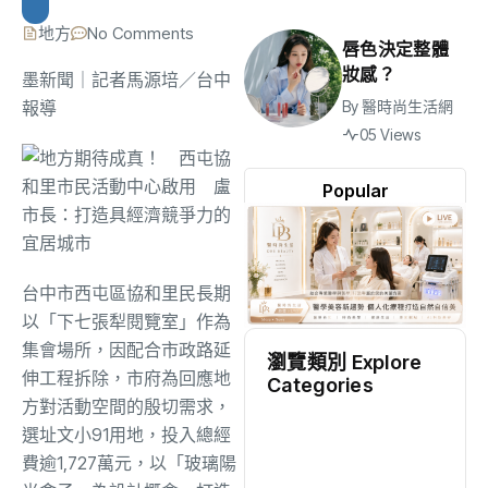
地方
No Comments
唇色決定整體
妝感？
墨新聞
｜記者馬源培／台中
報導
By
醫時尚生活網
05 Views
Popular
台中市西屯區協和里民長期
以「下七張犁閱覽室」作為
集會場所，因配合市政路延
瀏覽類別 Explore
伸工程拆除，市府為回應地
Categories
方對活動空間的殷切需求，
地方
(2499)
選址文小91用地，投入總經
費逾1,727萬元，以「玻璃陽