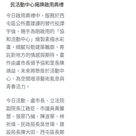
民活動中心揭牌啟用典禮
今日啟用典禮中，服務於西
屯區公所農建課的替代役譚
宇倫，親手為剛啟用的「協
和活動中心」繪製素描水彩
畫，細膩勾勒建築輪廓，寄
託對地方的情感與期待。畫
作由盧市長頒予協和里長陳
靖益，未來將懸掛於活動中
心，為空間增添藝術氣息與
青春活力。
今日活動，盧市長、立法院
副院長江啟臣、市議員黃馨
慧、張廖乃綸、陳淑華、林
祈烽、民政局長吳世瑋、建
設局長陳大田、西屯區長鄭