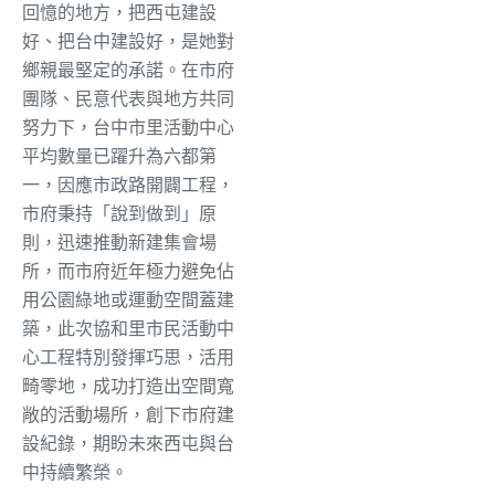
回憶的地方，把西屯建設
好、把台中建設好，是她對
鄉親最堅定的承諾。在市府
團隊、民意代表與地方共同
努力下，台中市里活動中心
平均數量已躍升為六都第
一，因應市政路開闢工程，
市府秉持「說到做到」原
則，迅速推動新建集會場
所，而市府近年極力避免佔
用公園綠地或運動空間蓋建
築，此次協和里市民活動中
心工程特別發揮巧思，活用
畸零地，成功打造出空間寬
敞的活動場所，創下市府建
設紀錄，期盼未來西屯與台
中持續繁榮。