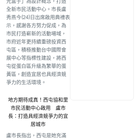
光盒子」為設計概念，打造
綜合
(1299)
全新市民活動中心。市長盧
秀燕今(24)日出席啟用典禮表
文教
(931)
示，感謝各方努力促成，為
市民打造嶄新的活動場域，
市府近年更持續重磅投資西
生活
(726)
屯區，積極推動台中國際會
展中心等指標性建設，將西
娛樂
(631)
屯從蛋白區升級為繁華的蛋
黃區，創造宜居也具經濟競
爭力的生活環境。
醫療
(594)
地方期待成真！西屯協和里
市民活動中心啟用 盧市
長：打造具經濟競爭力的宜
居城市
盧市長指出，西屯是她充滿