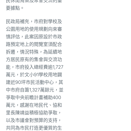
民休閒育樂及聚會交流的重
要據點。
民政局補充，市府對學校及
公園用地的使用規劃向來審
慎評估，此案因原設於市政
路預定地上的閱覽室須配合
拆遷，情況特殊，為延續地
方居民原有的集會與交流功
能，市府投入總經費逾1,727
萬元，於文小91學校用地闢
建近90坪市民活動中心，其
中市府自籌1,327萬餘元，並
爭取中央前瞻計畫補助400
萬元，感謝在地民代、協和
里長陳靖益積極協助爭取，
以及市議會對預算的支持，
共同為市民打造更優質的生