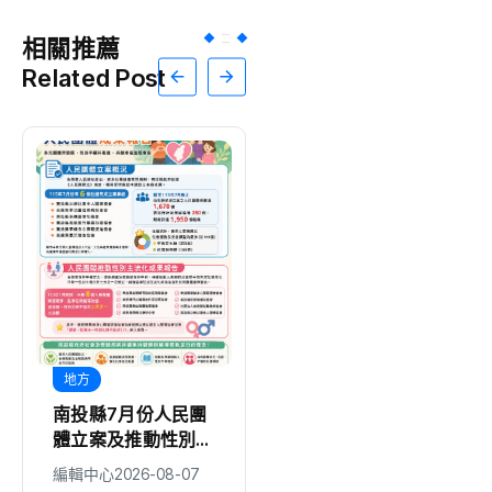
相關推薦
Related Post
地方
彩妝
美妝
南投縣7月份人民團
唇色決定整體妝感？
體立案及推動性別主
4種膚色對應的韓妝
流化成果
唇彩公式，找出最顯
編輯中心
2026-08-07
醫時尚生活網
氣色的色號