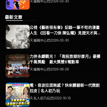
編輯中心
2026-03-30
最新文章
公視《藝術很有事》記錄一筆不苟的漫畫
人生 《回看一刀俠 陳弘耀》見證天才與時
代
編輯中心
2026-03-30
力拚永續觀光！ 「南投旅遊好康月」豪擲
千萬獎勵 最大獎雙B電動車
編輯中心
2026-06-26
電、音波拉提無感？快來體驗新一代微創
拉皮 | 名人初乃玩
名人初乃玩
2022-10-13