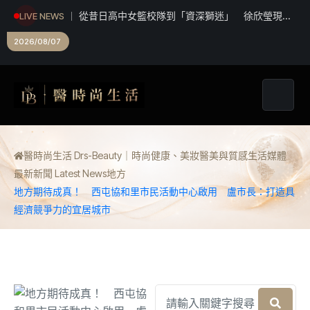
從昔日高中女籃校隊到「資深獅迷」 徐欣瑩現身
LIVE NEWS
攻城獅開訓為球隊加油
南投縣7月份人民團體立案及推動性別主流化成果
2026/08/07
醫時尚生活 Drs-Beauty｜時尚健康、美妝醫美與質感生活媒體
最新新聞 Latest News
地方
地方期待成真！ 西屯協和里市民活動中心啟用 盧市長：打造具
經濟競爭力的宜居城市