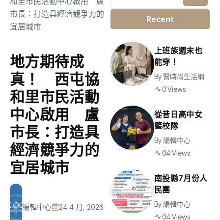
Recent
上班族週末也
地方期待成
能穿！
真！ 西屯協
By
醫時尚生活網
0 Views
和里市民活動
中心啟用 盧
從昔日高中女
籃校隊
市長：打造具
By
編輯中心
經濟競爭力的
04 Views
宜居城市
南投縣7月份人
民團
By
編輯中心
編輯中心
24 4 月, 2026
04 Views