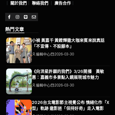
｜
關於我們
｜
聯絡我們
｜
廣告合作
｜
熱門文章
小禎 黃嘉千 黃鐙輝邀大咖來賓來說真話
「不宣傳、不設腳本」
編輯中心
2026-03-30
《向流星許願的我們》3/26開播 黃敏
惠：嘉義市多景點入鏡展現城市魅力
編輯中心
2026-03-30
2026台北電影節主視覺公布 情緒化作「X
型」軌跡 邀影迷「保持好奇」走入電影