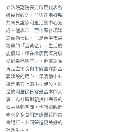
立法院副院長江啟臣代表各
級民代致詞，並與在地鄉親
共同見證協和里活動中心落
成。他表示，西屯區各項建
設蓬勃發展，已是台中市最
繁華的「蛋黃區」，生活機
能優越，讓在地居民深刻感
受到幸福與宜居，他感謝並
肯定盧市長與市府團隊對基
層建設的用心，里活動中心
雖是地方上的小型建設，卻
是攸關居民日常最基本的大
事，為社區鄉親提供完善的
公共活動空間，也請鄉親們
未來多多善用這處優質的集
會場所，共同營造更美好的
社區生活。