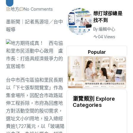
地方
No Comments
想打球卻總是
找不到
墨新聞
｜記者馬源培／台中
報導
By
編輯中心
04 Views
Popular
台中市西屯區協和里民長期
以「下七張犁閱覽室」作為
集會場所，因配合市政路延
瀏覽類別 Explore
伸工程拆除，市府為回應地
Categories
方對活動空間的殷切需求，
地方
(2537)
選址文小91用地，投入總經
費逾1,727萬元，以「玻璃陽