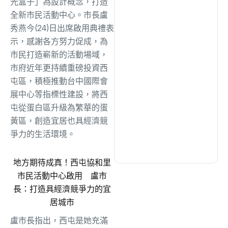
光盒子」為設計概念，打造
綜合
(1320)
全新市民活動中心。市長盧
秀燕今(24)日出席啟用典禮表
文教
(942)
示，感謝各方努力促成，為
市民打造嶄新的活動場域，
市府近年更持續重磅投資西
生活
(735)
屯區，積極推動台中國際會
展中心等指標性建設，將西
娛樂
(643)
屯從蛋白區升級為繁華的蛋
黃區，創造宜居也具經濟競
爭力的生活環境。
醫療
(602)
地方期待成真！西屯協和里
市民活動中心啟用 盧市
長：打造具經濟競爭力的宜
居城市
盧市長指出，西屯是她充滿