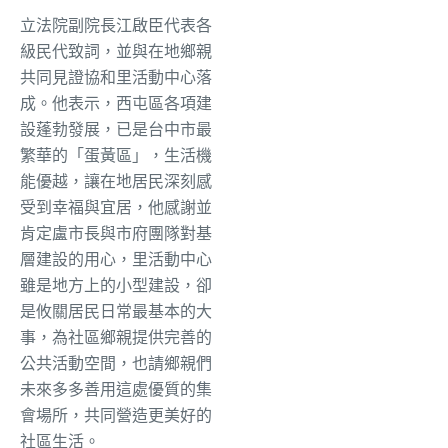
立法院副院長江啟臣代表各
級民代致詞，並與在地鄉親
共同見證協和里活動中心落
成。他表示，西屯區各項建
設蓬勃發展，已是台中市最
繁華的「蛋黃區」，生活機
能優越，讓在地居民深刻感
受到幸福與宜居，他感謝並
肯定盧市長與市府團隊對基
層建設的用心，里活動中心
雖是地方上的小型建設，卻
是攸關居民日常最基本的大
事，為社區鄉親提供完善的
公共活動空間，也請鄉親們
未來多多善用這處優質的集
會場所，共同營造更美好的
社區生活。