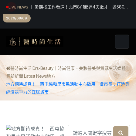
白海豚殺到北市！災情破180件、5人受傷 蔣萬
LIVE NEWS
安：勿鬆懈
2026/08/09
醫時尚生活 Drs-Beauty｜時尚健康、美妝醫美與質感生活媒體
最新新聞 Latest News
地方
地方期待成真！ 西屯協和里市民活動中心啟用 盧市長：打造具
經濟競爭力的宜居城市