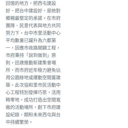
回憶的地方，把西屯建設
好、把台中建設好，是她對
鄉親最堅定的承諾。在市府
團隊、民意代表與地方共同
努力下，台中市里活動中心
平均數量已躍升為六都第
一，因應市政路開闢工程，
市府秉持「說到做到」原
則，迅速推動新建集會場
所，而市府近年極力避免佔
用公園綠地或運動空間蓋建
築，此次協和里市民活動中
心工程特別發揮巧思，活用
畸零地，成功打造出空間寬
敞的活動場所，創下市府建
設紀錄，期盼未來西屯與台
中持續繁榮。