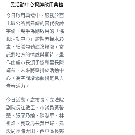
民活動中心揭牌啟用典禮
今日啟用典禮中，服務於西
屯區公所農建課的替代役譚
宇倫，親手為剛啟用的「協
和活動中心」繪製素描水彩
畫，細膩勾勒建築輪廓，寄
託對地方的情感與期待。畫
作由盧市長頒予協和里長陳
靖益，未來將懸掛於活動中
心，為空間增添藝術氣息與
青春活力。
今日活動，盧市長、立法院
副院長江啟臣、市議員黃馨
慧、張廖乃綸、陳淑華、林
祈烽、民政局長吳世瑋、建
設局長陳大田、西屯區長鄭