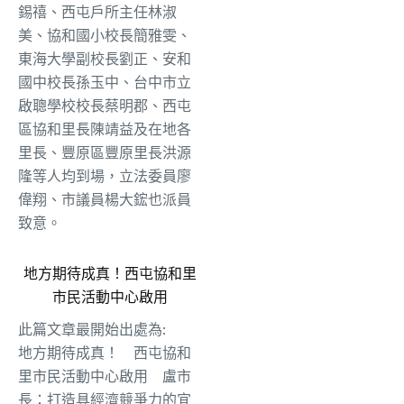
錫禧、西屯戶所主任林淑
美、協和國小校長簡雅雯、
東海大學副校長劉正、安和
國中校長孫玉中、台中市立
啟聰學校校長蔡明郡、西屯
區協和里長陳靖益及在地各
里長、豐原區豐原里長洪源
隆等人均到場，立法委員廖
偉翔、市議員楊大鋐也派員
致意。
地方期待成真！西屯協和里
市民活動中心啟用
此篇文章最開始出處為:
地方期待成真！ 西屯協和
里市民活動中心啟用 盧市
長：打造具經濟競爭力的宜