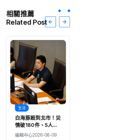
相關推薦
Related Post
生活
地方
白海豚殺到北市！災
想打球卻總是找不到
情破180件、5人受
球友？康凡運動賽誌
傷 蔣萬安：勿鬆懈
推出「揪打球」 揪
編輯中心
2026-08-09
編輯中心
2026-08-09
團成功再抽限定好禮