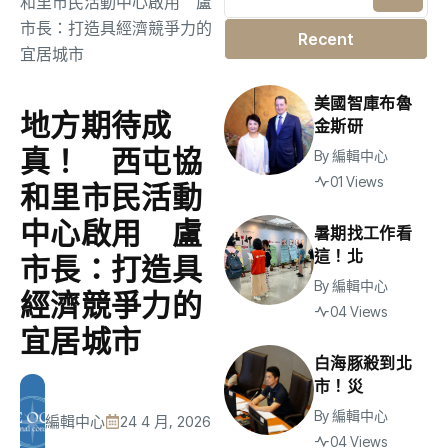
Recent
美國智庫布魯
地方期待成
金斯研
真！ 西屯協
By
編輯中心
01 Views
和里市民活動
中心啟用 盧
暑期找工作看
這！北
市長：打造具
By
編輯中心
經濟競爭力的
04 Views
宜居城市
白海豚殺到北
市！災
By
編輯中心
編輯中心
24 4 月, 2026
04 Views