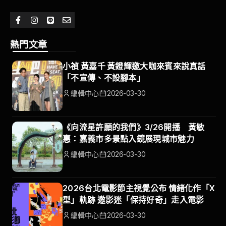
熱門文章
小禎 黃嘉千 黃鐙輝邀大咖來賓來說真話
「不宣傳、不設腳本」
編輯中心
2026-03-30
《向流星許願的我們》3/26開播 黃敏
惠：嘉義市多景點入鏡展現城市魅力
編輯中心
2026-03-30
2026台北電影節主視覺公布 情緒化作「X
型」軌跡 邀影迷「保持好奇」走入電影
編輯中心
2026-03-30