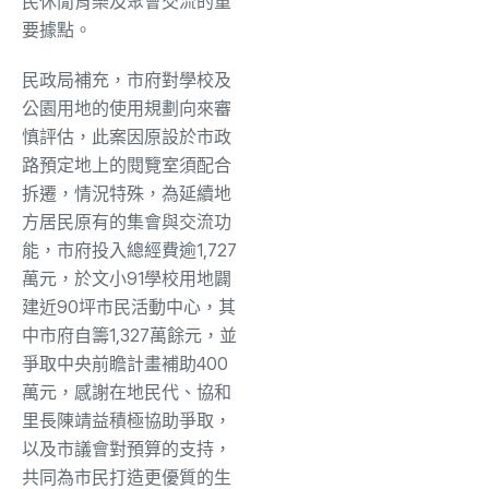
民休閒育樂及聚會交流的重
要據點。
民政局補充，市府對學校及
公園用地的使用規劃向來審
慎評估，此案因原設於市政
路預定地上的閱覽室須配合
拆遷，情況特殊，為延續地
方居民原有的集會與交流功
能，市府投入總經費逾1,727
萬元，於文小91學校用地闢
建近90坪市民活動中心，其
中市府自籌1,327萬餘元，並
爭取中央前瞻計畫補助400
萬元，感謝在地民代、協和
里長陳靖益積極協助爭取，
以及市議會對預算的支持，
共同為市民打造更優質的生