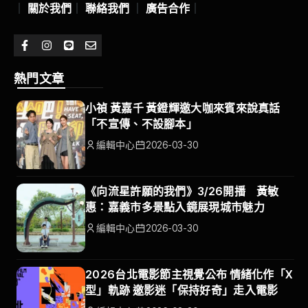
｜
關於我們
｜
聯絡我們
｜
廣告合作
｜
熱門文章
小禎 黃嘉千 黃鐙輝邀大咖來賓來說真話
「不宣傳、不設腳本」
編輯中心
2026-03-30
《向流星許願的我們》3/26開播 黃敏
惠：嘉義市多景點入鏡展現城市魅力
編輯中心
2026-03-30
2026台北電影節主視覺公布 情緒化作「X
型」軌跡 邀影迷「保持好奇」走入電影