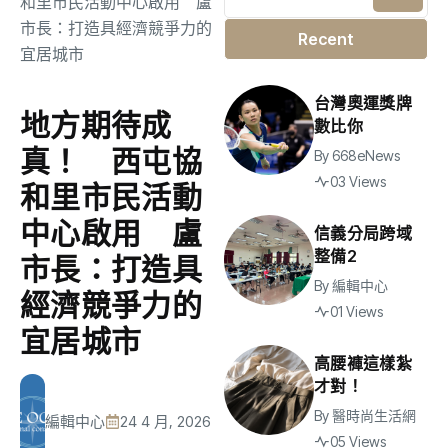
Recent
台灣奧運獎牌
地方期待成
數比你
真！ 西屯協
By
668eNews
03 Views
和里市民活動
中心啟用 盧
信義分局跨域
整備2
市長：打造具
By
編輯中心
經濟競爭力的
01 Views
宜居城市
高腰褲這樣紮
才對！
By
醫時尚生活網
編輯中心
24 4 月, 2026
05 Views