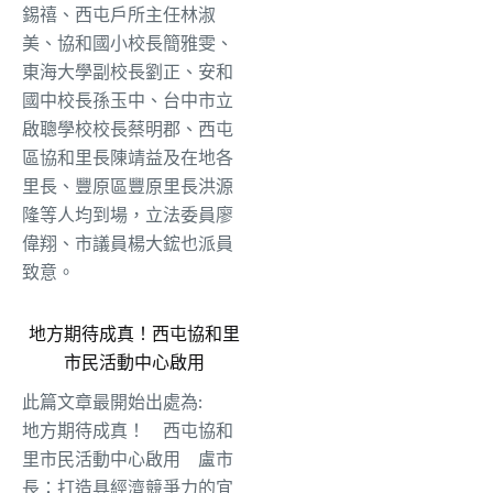
錫禧、西屯戶所主任林淑
美、協和國小校長簡雅雯、
東海大學副校長劉正、安和
國中校長孫玉中、台中市立
啟聰學校校長蔡明郡、西屯
區協和里長陳靖益及在地各
里長、豐原區豐原里長洪源
隆等人均到場，立法委員廖
偉翔、市議員楊大鋐也派員
致意。
地方期待成真！西屯協和里
市民活動中心啟用
此篇文章最開始出處為:
地方期待成真！ 西屯協和
里市民活動中心啟用 盧市
長：打造具經濟競爭力的宜