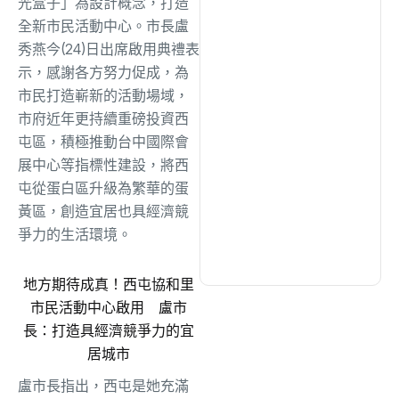
光盒子」為設計概念，打造
綜合
(1297)
全新市民活動中心。市長盧
秀燕今(24)日出席啟用典禮表
文教
(931)
示，感謝各方努力促成，為
市民打造嶄新的活動場域，
市府近年更持續重磅投資西
生活
(725)
屯區，積極推動台中國際會
展中心等指標性建設，將西
娛樂
(631)
屯從蛋白區升級為繁華的蛋
黃區，創造宜居也具經濟競
爭力的生活環境。
醫療
(594)
地方期待成真！西屯協和里
市民活動中心啟用 盧市
長：打造具經濟競爭力的宜
居城市
盧市長指出，西屯是她充滿