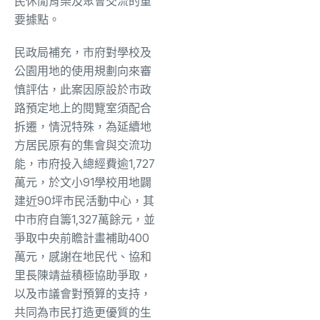
民休閒育樂及聚會交流的重
要據點。
民政局補充，市府對學校及
公園用地的使用規劃向來審
慎評估，此案因原設於市政
路預定地上的閱覽室須配合
拆遷，情況特殊，為延續地
方居民原有的集會與交流功
能，市府投入總經費逾1,727
萬元，於文小91學校用地闢
建近90坪市民活動中心，其
中市府自籌1,327萬餘元，並
爭取中央前瞻計畫補助400
萬元，感謝在地民代、協和
里長陳靖益積極協助爭取，
以及市議會對預算的支持，
共同為市民打造更優質的生