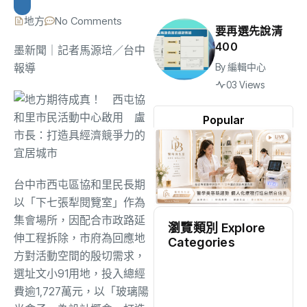
地方
No Comments
要再選先說清
400
墨新聞
｜記者馬源培／台中
報導
By
編輯中心
03 Views
Popular
台中市西屯區協和里民長期
以「下七張犁閱覽室」作為
集會場所，因配合市政路延
瀏覽類別 Explore
伸工程拆除，市府為回應地
Categories
方對活動空間的殷切需求，
地方
(2497)
選址文小91用地，投入總經
費逾1,727萬元，以「玻璃陽