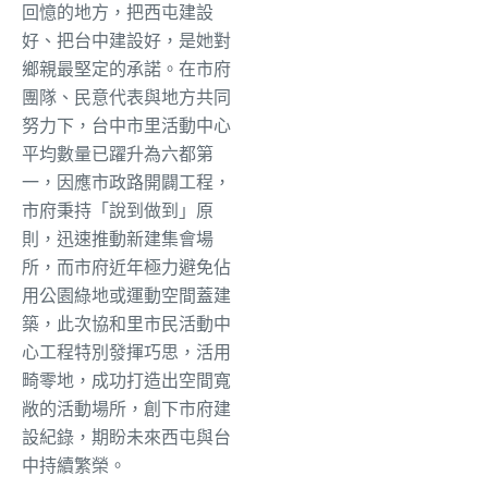
回憶的地方，把西屯建設
好、把台中建設好，是她對
鄉親最堅定的承諾。在市府
團隊、民意代表與地方共同
努力下，台中市里活動中心
平均數量已躍升為六都第
一，因應市政路開闢工程，
市府秉持「說到做到」原
則，迅速推動新建集會場
所，而市府近年極力避免佔
用公園綠地或運動空間蓋建
築，此次協和里市民活動中
心工程特別發揮巧思，活用
畸零地，成功打造出空間寬
敞的活動場所，創下市府建
設紀錄，期盼未來西屯與台
中持續繁榮。