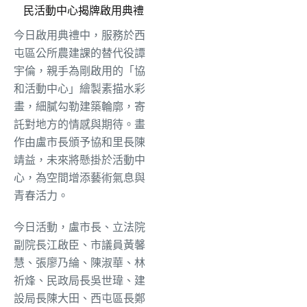
民活動中心揭牌啟用典禮
今日啟用典禮中，服務於西
屯區公所農建課的替代役譚
宇倫，親手為剛啟用的「協
和活動中心」繪製素描水彩
畫，細膩勾勒建築輪廓，寄
託對地方的情感與期待。畫
作由盧市長頒予協和里長陳
靖益，未來將懸掛於活動中
心，為空間增添藝術氣息與
青春活力。
今日活動，盧市長、立法院
副院長江啟臣、市議員黃馨
慧、張廖乃綸、陳淑華、林
祈烽、民政局長吳世瑋、建
設局長陳大田、西屯區長鄭