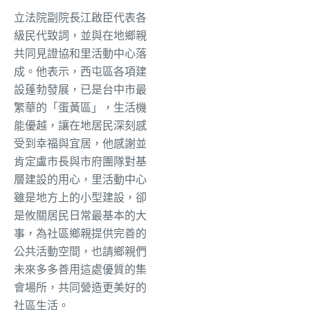
立法院副院長江啟臣代表各
級民代致詞，並與在地鄉親
共同見證協和里活動中心落
成。他表示，西屯區各項建
設蓬勃發展，已是台中市最
繁華的「蛋黃區」，生活機
能優越，讓在地居民深刻感
受到幸福與宜居，他感謝並
肯定盧市長與市府團隊對基
層建設的用心，里活動中心
雖是地方上的小型建設，卻
是攸關居民日常最基本的大
事，為社區鄉親提供完善的
公共活動空間，也請鄉親們
未來多多善用這處優質的集
會場所，共同營造更美好的
社區生活。