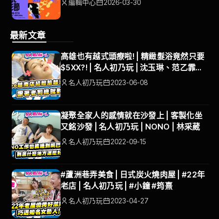
編輯中心
2026-03-30
最新文章
高雄也有越式頭療啦! | 精緻髮浴竟然只要
$5XX?! | 名人初乃玩 | 沈玉琳、范乙霏
ALBEE | #默 越式頭療會館
名人初乃玩
2023-06-08
凝聚全家人的感情就在沙發上 | 客製化坐
又銘沙發 | 名人初乃玩 | NONO | 林采葳
名人初乃玩
2022-09-15
#蘆洲巷弄美食 | 日式炭火燒肉屋 | #22年
老店 | 名人初乃玩 | #小鐘 #筠熹
名人初乃玩
2023-04-27