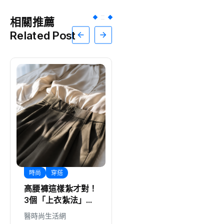
相關推薦
Related Post
時尚
穿搭
綜合
高腰褲這樣紮才對！
要再選先說清4000
3個「上衣紮法」細
萬！吳子嘉秀票據
節，讓腰線往上移、
控鄭永金為鄭朝方
醫時尚生活網
編輯中心
2026-08-07
比例瞬間拉長
2018選縣長籌錢至