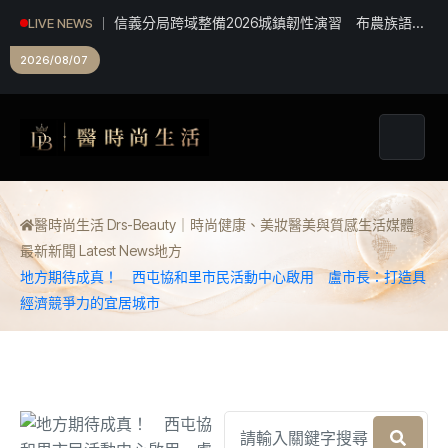
高腰褲這樣紮才對！3個「上衣紮法」細節，讓腰
LIVE NEWS
線往上移、比例瞬間拉長
2026/08/07
醫時尚生活 Drs-Beauty｜時尚健康、美妝醫美與質感生活媒體
最新新聞 Latest News
地方
地方期待成真！ 西屯協和里市民活動中心啟用 盧市長：打造具
經濟競爭力的宜居城市