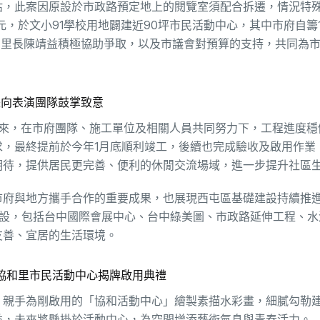
估，此案因原設於市政路預定地上的閱覽室須配合拆遷，情況特
元，於文小91學校用地闢建近90坪市民活動中心，其中市府自籌1,
和里長陳靖益積極協助爭取，以及市議會對預算的支持，共同為
長向表演團隊鼓掌致意
以來，在市府團隊、施工單位及相關人員共同努力下，工程進度穩
，最終提前於今年1月底順利竣工，後續也完成驗收及啟用作業
期待，提供居民更完善、便利的休閒交流場域，進一步提升社區
市府與地方攜手合作的重要成果，也展現西屯區基礎建設持續推
大建設，包括台中國際會展中心、台中綠美圖、市政路延伸工程、
友善、宜居的生活環境。
協和里市民活動中心揭牌啟用典禮
，親手為剛啟用的「協和活動中心」繪製素描水彩畫，細膩勾勒
益，未來將懸掛於活動中心，為空間增添藝術氣息與青春活力。