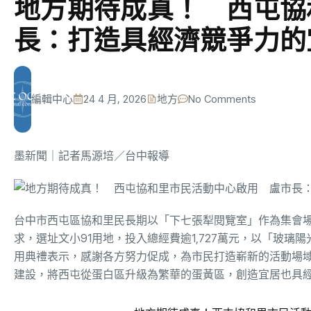
地方期待成真！ 西屯協
長：打造具經濟競爭力的
編輯中心
24 4 月, 2026
地方
No Comments
墨新聞
｜記者馬源培／台中報導
台中市西屯區協和里民長期以「下七張犁閱覽室」作為集會
求，選址文小91用地，投入總經費逾1,727萬元，以「玻璃
用典禮表示，感謝各方努力促成，為市民打造嶄新的活動場
建設，將西屯從蛋白區升級為繁華的蛋黃區，創造宜居也具