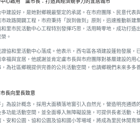
動中心啟用 盧市長：打造具經濟競爭力的宜居城市
台中建設好，是她對鄉親最堅定的承諾。在市府團隊、民意代表
應市政路開闢工程，市府秉持「說到做到」原則，迅速推動新建
協和里市民活動中心工程特別發揮巧思，活用畸零地，成功打造
繁榮。
見證協和里活動中心落成。他表示，西屯區各項建設蓬勃發展，
到幸福與宜居，他感謝並肯定盧市長與市府團隊對基層建設的用
事，為社區鄉親提供完善的公共活動空間，也請鄉親們未來多多
盧市長向里長致意
子」為設計概念，採用大面積落地窗引入自然光，營造明亮通透
及多功能活動空間，並全面導入無障礙設施，可提供長者活動、
館、安和公園、協和公園及協和國小等場域，將成為里民休閒育