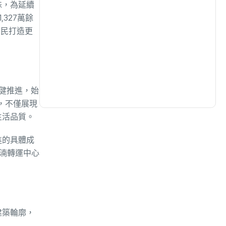
殊，為延續
327萬餘
生活
(729)
市民打造更
娛樂
(631)
醫療
(596)
健推進，始
，不僅展現
生活品質。
進的具體成
水湳轉運中心
建築輪廓，