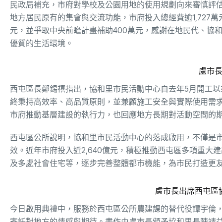
民政局補充，市府對學校及公園用地的使用規劃向來審慎評
地方居民原有的集會與交流功能，市府投入總經費逾1,727萬
元，並爭取中央前瞻計畫補助400萬元，感謝在地民代、協
優質的生活環境。
盧市
西屯區長鄭錫禧指出，協和里市民活動中心自去年5月開工
終秉持高效率、高品質原則，並兼顧施工安全與實際使用需求
市府推動基層建設的執行力，也回應地方長期對活動空間的
西屯區公所說明，協和里市民活動中心的落成啟用，不僅是
效。近年市府投入近2,640億元，積極推動西屯區多項重
及多處社會住宅等，逐步完善整體都市機能，為市民打造更
盧市長出席西屯區
今日啟用典禮中，服務於西屯區公所農建課的替代役譚宇倫
寄託對地方的情感與期待。畫作由盧市長頒予協和里長陳靖