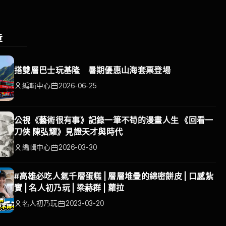
章
搭雙層巴士玩基隆 暑期優惠山海套票登場
編輯中心
2026-06-25
公視《藝術很有事》記錄一筆不苟的漫畫人生 《回看一
刀俠 陳弘耀》見證天才與時代
編輯中心
2026-03-30
#高雄必吃人氣千層蛋糕 | 層層堆疊的綿密餅皮 | 口感紮
實 | 名人初乃玩 | 梁赫群 | 蘿拉
名人初乃玩
2023-03-20