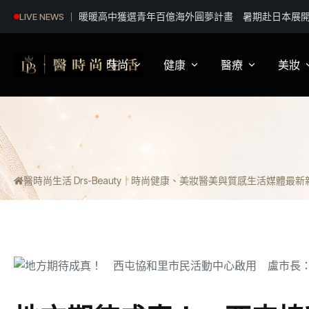
暖暖高中獲選青年百億海外圓夢計畫 暑期赴日本展
LIVE NEWS
時尚
健康
醫療
美妝
影視娛樂
身體健康
疾病新知
保
明星妝法
運動保健
醫療科普
彩
醫時尚生活 Drs-Beauty｜時尚健康、美妝醫美與質感生活媒體
最新新聞
潮流趨勢
營養
醫師訪談
專
穿搭
心理
開
精品話題
睡眠
流行文化