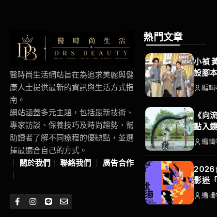
熱門文章
小禎 
設腳
醫時尚生活網站旨在為追求美麗與健
康人士提供最新的資訊與生活方式指
編輯
南。
網站涵蓋多元主題，包括最新技術、
《向流
專家訪談、保養技巧及時尚趨勢，幫
點入
助讀者了解不同療程的優缺點，並選
編輯
擇最適合自己的方式。
｜
關於我們
｜
聯絡我們
｜
廣告合作
202
｜
影迷
編輯