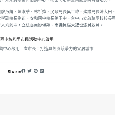
張廖乃綸、陳淑華、林祈烽、民政局長吳世瑋、建設局長陳大田
大學副校長劉正、安和國中校長孫玉中、台中市立啟聰學校校長
等人均到場，立法委員廖偉翔、市議員楊大鋐也派員致意。
！西屯協和里市民活動中心啟用
動中心啟用 盧市長：打造具經濟競爭力的宜居城市
Share: