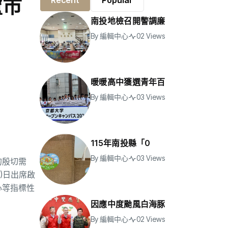
盧市
Recent
Popular
南投地檢召開警調廉
By
編輯中心
02 Views
暖暖高中獲選青年百
By
編輯中心
03 Views
115年南投縣「0
By
編輯中心
03 Views
的殷切需
)日出席啟
心等指標性
因應中度颱風白海豚
By
編輯中心
02 Views