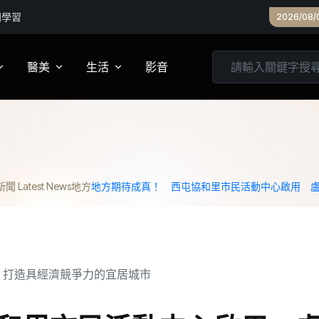
開學習
2026/08/
醫美
生活
影音
養
皮膚管理
心靈
妝
診所專欄
居家
 Latest News
地方
地方期待成真！ 西屯協和里市民活動中心啟用 
家建議
醫美實測
旅遊
箱
美食
城市生活
親子文教