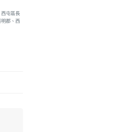
、西屯區長
蔡明郡、西