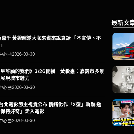
最新文
黃嘉千 黃鐙輝邀大咖來賓來說真話 「不宣傳、不
本」
中心
2026-03-30
星許願的我們》3/26開播 黃敏惠：嘉義市多景
鏡展現城市魅力
中心
2026-03-30
6台北電影節主視覺公布 情緒化作「X型」軌跡 邀
「保持好奇」走入電影
中心
2026-03-30