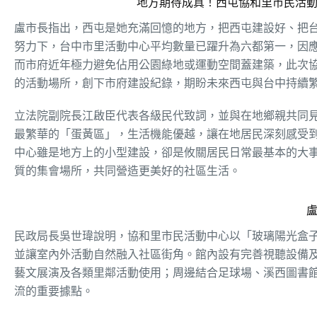
地方期待成真！西屯協和里市民活
盧市長指出，西屯是她充滿回憶的地方，把西屯建設好、把
努力下，台中市里活動中心平均數量已躍升為六都第一，因
而市府近年極力避免佔用公園綠地或運動空間蓋建築，此次
的活動場所，創下市府建設紀錄，期盼未來西屯與台中持續
立法院副院長江啟臣代表各級民代致詞，並與在地鄉親共同
最繁華的「蛋黃區」，生活機能優越，讓在地居民深刻感受
中心雖是地方上的小型建設，卻是攸關居民日常最基本的大
質的集會場所，共同營造更美好的社區生活。
民政局長吳世瑋說明，協和里市民活動中心以「玻璃陽光盒
並讓室內外活動自然融入社區街角。館內設有完善視聽設備
藝文展演及各類里鄰活動使用；周邊結合足球場、溪西圖書
流的重要據點。