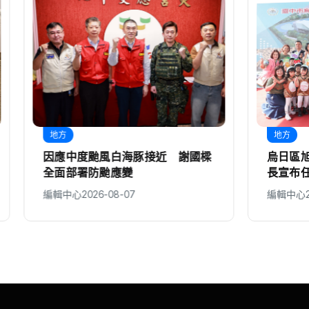
地方
颱風白海豚接近 謝國樑
烏日區旭日國小校舍今動工
防颱應變
長宣布任內第10所新校開
擴充教育量能
26-08-07
編輯中心
2026-08-07