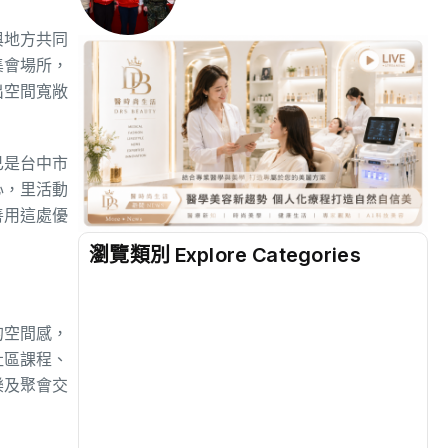
與地方共同
集會場所，
出空間寬敞
已是台中市
心，里活動
善用這處優
瀏覽類別 Explore Categories
地方
(2515)
的空間感，
社區課程、
綜合
(1304)
樂及聚會交
文教
(934)